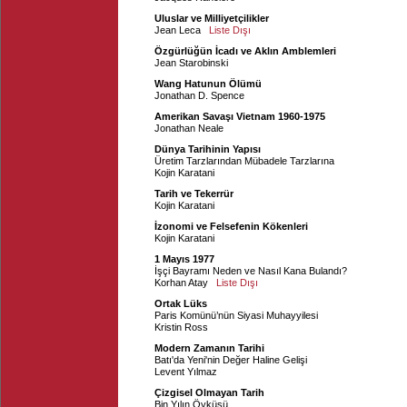
Uluslar ve Milliyetçilikler
Jean Leca
Liste Dışı
Özgürlüğün İcadı ve Aklın Amblemleri
Jean Starobinski
Wang Hatunun Ölümü
Jonathan D. Spence
Amerikan Savaşı Vietnam 1960-1975
Jonathan Neale
Dünya Tarihinin Yapısı
Üretim Tarzlarından Mübadele Tarzlarına
Kojin Karatani
Tarih ve Tekerrür
Kojin Karatani
İzonomi ve Felsefenin Kökenleri
Kojin Karatani
1 Mayıs 1977
İşçi Bayramı Neden ve Nasıl Kana Bulandı?
Korhan Atay
Liste Dışı
Ortak Lüks
Paris Komünü’nün Siyasi Muhayyilesi
Kristin Ross
Modern Zamanın Tarihi
Batı'da Yeni'nin Değer Haline Gelişi
Levent Yılmaz
Çizgisel Olmayan Tarih
Bin Yılın Öyküsü