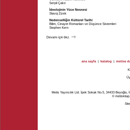
Serpil Çakır
İdeolojinin Yüce Nesnesi
Slavoj Zizek
Nedenselliğin Kültürel Tarihi
Bilim, Cinayet Romanları ve Düşünce Sistemleri
Stephen Kern
Devamı için bkz.
ana sayfa
|
katalog
|
metise da
K
Ü
Metis Yayıncılık Ltd. İpek Sokak No.5, 34433 Beyoğlu, 
© metiskitap
Sit