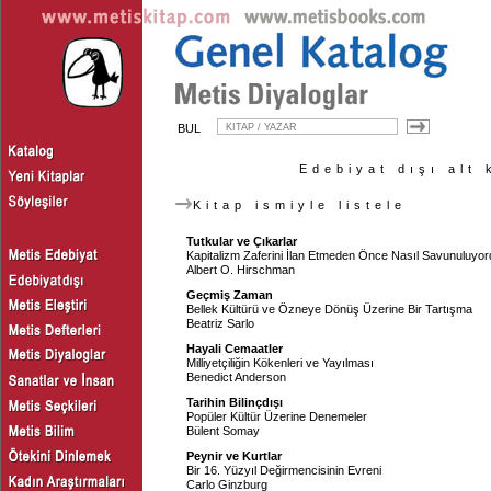
BUL
Edebiyat dışı alt 
Kitap ismiyle listele
Tutkular ve Çıkarlar
Kapitalizm Zaferini İlan Etmeden Önce Nasıl Savunuluyo
Albert O. Hirschman
Geçmiş Zaman
Bellek Kültürü ve Özneye Dönüş Üzerine Bir Tartışma
Beatriz Sarlo
Hayali Cemaatler
Milliyetçiliğin Kökenleri ve Yayılması
Benedict Anderson
Tarihin Bilinçdışı
Popüler Kültür Üzerine Denemeler
Bülent Somay
Peynir ve Kurtlar
Bir 16. Yüzyıl Değirmencisinin Evreni
Carlo Ginzburg