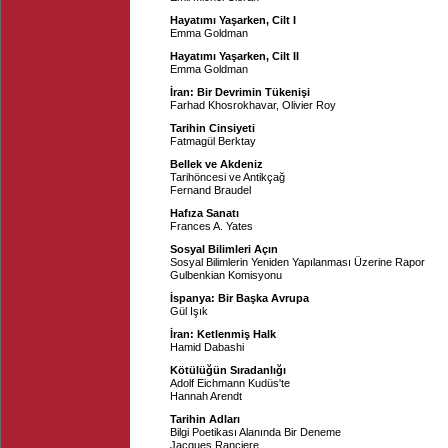
Hayatımı Yaşarken, Cilt I
Emma Goldman
Hayatımı Yaşarken, Cilt II
Emma Goldman
İran: Bir Devrimin Tükenişi
Farhad Khosrokhavar
,
Olivier Roy
Tarihin Cinsiyeti
Fatmagül Berktay
Bellek ve Akdeniz
Tarihöncesi ve Antikçağ
Fernand Braudel
Hafıza Sanatı
Frances A. Yates
Sosyal Bilimleri Açın
Sosyal Bilimlerin Yeniden Yapılanması Üzerine Rapor
Gulbenkian Komisyonu
İspanya: Bir Başka Avrupa
Gül Işık
İran: Ketlenmiş Halk
Hamid Dabashi
Kötülüğün Sıradanlığı
Adolf Eichmann Kudüs'te
Hannah Arendt
Tarihin Adları
Bilgi Poetikası Alanında Bir Deneme
Jacques Ranciere