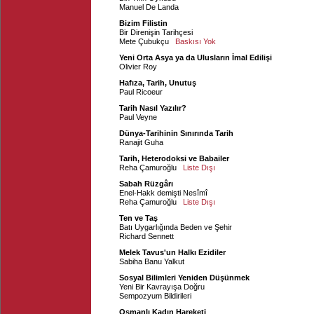
Manuel De Landa
Bizim Filistin
Bir Direnişin Tarihçesi
Mete Çubukçu
Baskısı Yok
Yeni Orta Asya ya da Ulusların İmal Edilişi
Olivier Roy
Hafıza, Tarih, Unutuş
Paul Ricoeur
Tarih Nasıl Yazılır?
Paul Veyne
Dünya-Tarihinin Sınırında Tarih
Ranajit Guha
Tarih, Heterodoksi ve Babailer
Reha Çamuroğlu
Liste Dışı
Sabah Rüzgârı
Enel-Hakk demişti Nesîmî
Reha Çamuroğlu
Liste Dışı
Ten ve Taş
Batı Uygarlığında Beden ve Şehir
Richard Sennett
Melek Tavus'un Halkı Ezidiler
Sabiha Banu Yalkut
Sosyal Bilimleri Yeniden Düşünmek
Yeni Bir Kavrayışa Doğru
Sempozyum Bildirileri
Osmanlı Kadın Hareketi