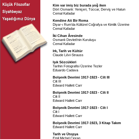
Kim var imiş biz burada yoğ iken
Dört Osmanlı: Yeniçeri, Tüccar, Derviş ve Hatun
Cemal Kafadar
Kendine Ait Bir Roma
Diyar-ı Rum’da Kültürel Coğrafya ve Kimlik Üzerine
Cemal Kafadar
İki Cihan Âresinde
Osmanlı Devleti'nin Kuruluşu
Cemal Kafadar
Irk, Tarih ve Kültür
Claude Lévi-Strauss
Işık Sözcükleri
Tarihin Fotografisi Üzerine Tezler
Eduardo Cadava
Bolşevik Devrimi 1917-1923 - Cilt III
Cilt III
Edward Hallett Carr
Bolşevik Devrimi 1917-1923 - Cilt II
Cilt II
Edward Hallett Carr
Bolşevik Devrimi 1917-1923 - Cilt I
Cilt I
Edward Hallett Carr
Bolşevik Devrimi 1917-1923, 3 Kitap Takım
Edward Hallett Carr
Tarih ve Ütopya
Emil Michel Cioran