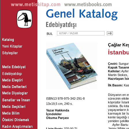
BUL
Çağlar Ke
İstanbu
Çeviri:
Sungur
Kapak Tasarım
Katkılar:
Ayfer
Martin Stokes
Hazırlayan İs
İlk Basım:
Kas
Dünyanın en es
ISBN13 978-975-342-291-8
sürecinin etkile
köprüdür İstan
13x19,5 cm, 240 s.
sıklıkla. Bu kit
yaşayanların ki
Yazar Hakkında
karmaşık bir İ
İçindekiler
kente taşıdığı
Okuma Parçası
yeniden şekillen
Ayfer Bartu
Jenny White ve 
Liste fiyatı:
370.00 TL