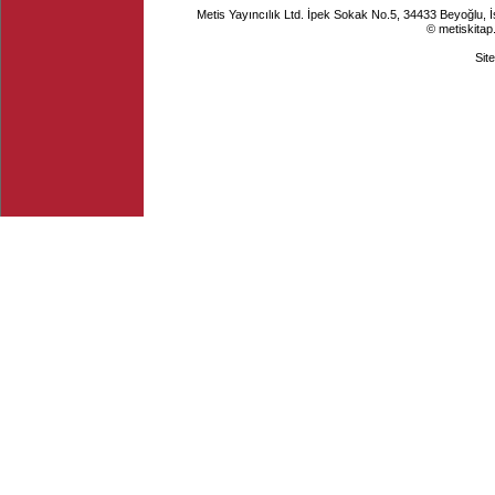
Metis Yayıncılık Ltd. İpek Sokak No.5, 34433 Beyoğlu, 
© metiskitap
Sit