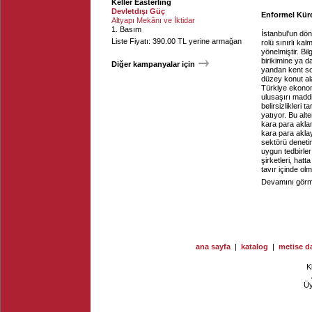
Keller Easterling
Devletdışı Güç
Enformel Kür
Altyapı Mekânı ve İktidar
1. Basım
İstanbul'un dön
Liste Fiyatı: 390.00 TL yerine armağan
rolü sınırlı ka
yönelmiştir. Bi
birikimine ya d
Diğer kampanyalar için
yandan kent son
düzey konut ala
Türkiye ekonom
ulusaşırı maddi
belirsizlikleri 
yatıyor. Bu alte
kara para aklam
kara para aklay
sektörü deneti
uygun tedbirle
şirketleri, hat
tavır içinde ol
Devamını görme
ana sayfa
|
katalog
|
metise da
K
Ü