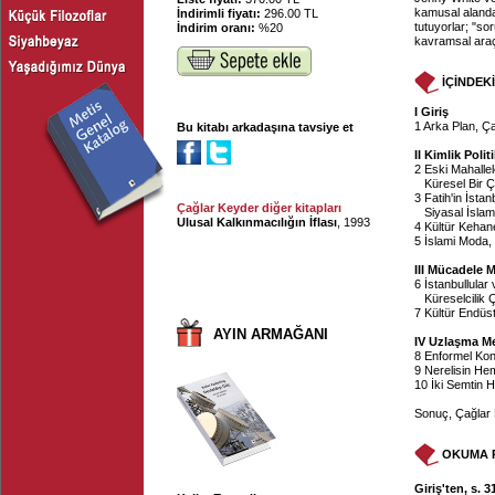
kamusal alanda
İndirimli fiyatı:
296.00 TL
tutuyorlar; "so
İndirim oranı:
%20
kavramsal araçl
İÇİNDEK
I Giriş
1 Arka Plan, Ç
Bu kitabı arkadaşına tavsiye et
II Kimlik Polit
2 Eski Mahallel
Küresel Bir Ç
3 Fatih'in İstan
Çağlar Keyder diğer kitapları
Siyasal İslam'ı
Ulusal Kalkınmacılığın İflası
, 1993
4 Kültür Kehane
5 İslami Moda,
III Mücadele M
6 İstanbullular 
Küreselcilik Ç
7 Kültür Endüst
AYIN ARMAĞANI
IV Uzlaşma M
8 Enformel Kon
9 Nerelisin H
10 İki Semtin 
Sonuç, Çağlar
OKUMA 
Giriş'ten, s. 3