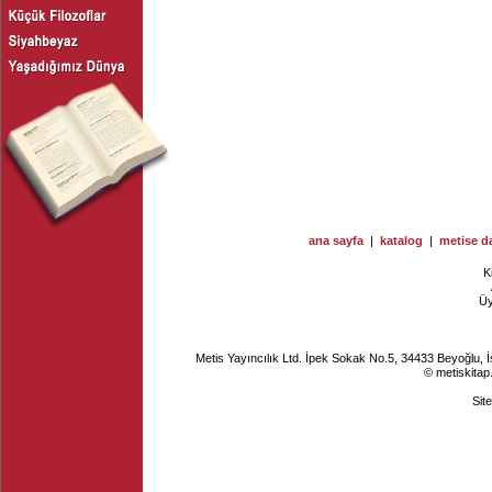
ana sayfa
|
katalog
|
metise da
K
Ü
Metis Yayıncılık Ltd. İpek Sokak No.5, 34433 Beyoğlu, 
© metiskitap
Sit