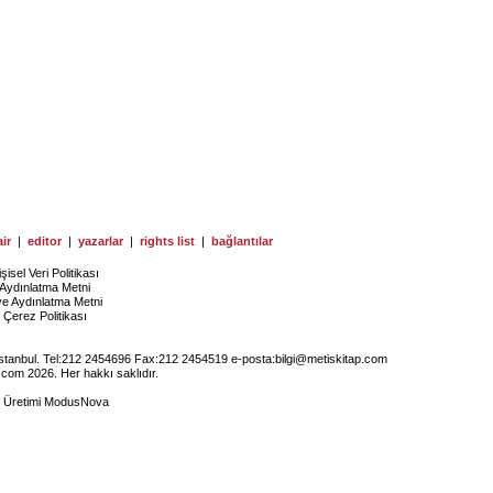
ir
|
editor
|
yazarlar
|
rights list
|
bağlantılar
işisel Veri Politikası
Aydınlatma Metni
ye Aydınlatma Metni
Çerez Politikası
İstanbul. Tel:212 2454696 Fax:212 2454519 e-posta:
bilgi@metiskitap.com
.com 2026. Her hakkı saklıdır.
e Üretimi
ModusNova