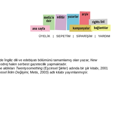
ÜYELİK
|
SEPETİM
|
SİPARİŞİM
|
YARDIM
de İngiliz dili ve edebiyatı bölümünü tamamlamış olan yazar,
New
Godrej halen serbest gazetecilik yapmaktadır.
e aldıkları
Twentysomething
(Eşcinsel Şiirler) adında bir şiir kitabı, 2001
esel İklim Değişimi
, Metis, 2003) adlı kitabı yayımlanmıştır.