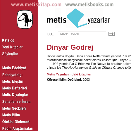
BUL
Dinyar Godrej
Hindistan’da doğdu. Daha sonra Rotterdam’a yerleşti. 1988’
Internationalist
dergisinde editör olarak çalışmıştır. Dinyar 
1992 yılında Pat O’Brien ve Tim Neave ile beraber kalem
yılında ise
The No Nonsense Guide to Climate Change
(
Kür
Metis Yayınları'ndaki kitapları
Küresel İklim Değişimi
, 2003