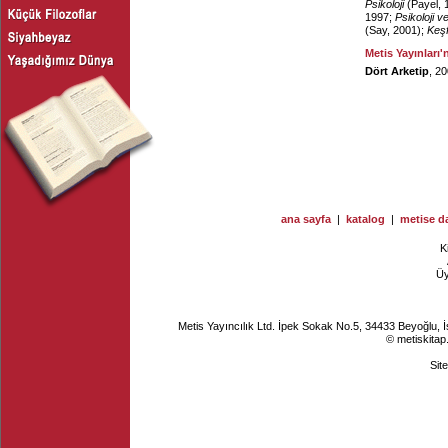
Psikoloji
(Payel, 
1997;
Psikoloji v
(Say, 2001);
Keşf
Metis Yayınları'
Dört Arketip
, 2
ana sayfa
|
katalog
|
metise da
K
Ü
Metis Yayıncılık Ltd. İpek Sokak No.5, 34433 Beyoğlu, 
© metiskitap
Sit