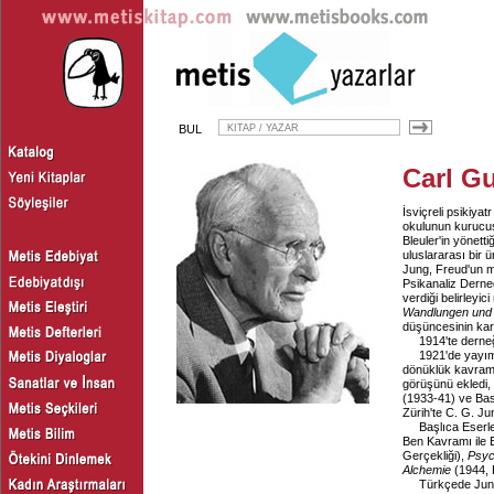
BUL
Carl G
İsviçreli psikiya
okulunun kurucusu
Bleuler'in yönett
uluslararası bir
Jung, Freud'un m
Psikanaliz Derneğ
verdiği belirleyic
Wandlungen und 
düşüncesinin karş
1914'te derneğ
1921'de yayım
dönüklük kavramlar
görüşünü ekledi, 
(1933-41) ve Base
Zürih'te C. G. Ju
Başlıca Eserle
Ben Kavramı ile Bi
Gerçekliği),
Psyc
Alchemie
(1944, 
Türkçede Ju