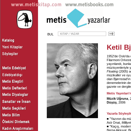
BUL
Ketil B
1952'de Oslo'da d
Filarmoni Orkest
yayınlandı, bunla
müzisyenleriyle y
Floating
(2005) adl
müzikaller ve oyu
olan Bjørnstad'ın
denemelerinin der
gazete ve dergile
Metis Yayınları'
Müzik Uğruna
, 
Düşüş
, 2006
Yazarla Söyleşil
■ "
Yazının da müzi
Aslı Onat,
Milliyet
■ "
Kaçış, modern
Berna Akkıyal,
Bi