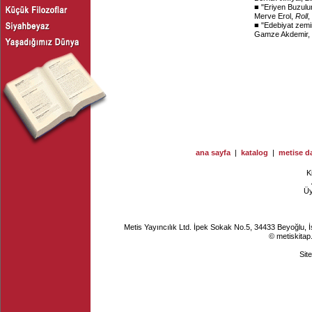
■ "
Eriyen Buzulu
Merve Erol,
Roll
,
■ "
Edebiyat zemi
Gamze Akdemir,
ana sayfa
|
katalog
|
metise da
K
Ü
Metis Yayıncılık Ltd. İpek Sokak No.5, 34433 Beyoğlu, 
© metiskitap
Sit