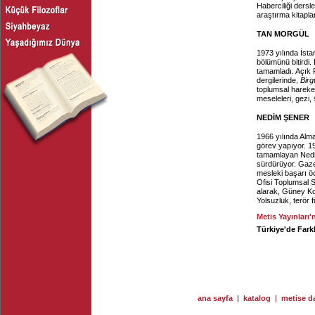
Haberciliği dersle
araştırma kitapla
TAN MORGÜL
1973 yılında İst
bölümünü bitirdi.
tamamladı. Açık 
dergilerinde,
Birg
toplumsal hareketl
meseleleri, gezi,
NEDİM ŞENER
1966 yılında Alm
görev yapıyor. 19
tamamlayan Nedim 
sürdürüyor. Gazet
mesleki başarı öd
Ofisi Toplumsal 
alarak, Güney Ko
Yolsuzluk, terör 
Metis Yayınları'
Türkiye'de Fark
ana sayfa
|
katalog
|
metise da