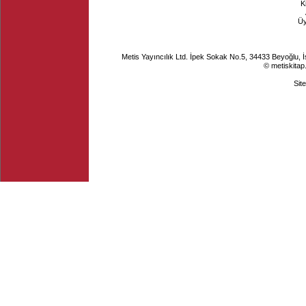
K
Ü
Metis Yayıncılık Ltd. İpek Sokak No.5, 34433 Beyoğlu, 
© metiskitap
Sit