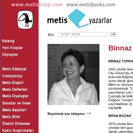
BUL
Binnaz
BİNNAZ TOPR
1942 yılında Siva
City University 
arasında Boğaziçi
üyesi olarak göre
Bilimi ve Uluslar
yürütmektedir. Tür
yayımlanan çok s
Çarkoğlu ile birli
Değişen Türkiye'
yayımladıkları
İş
sayılabilir.
Büyütmek için tıklayınız
İRFAN BOZAN
1970 yılında Alm
yılından beri ga
olarak çalışmakta