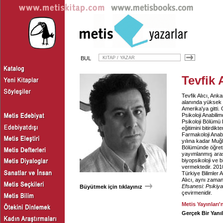
BUL
Tevfik A
Tevfik Alıcı, Ank
alanında yüksek 
Amerika'ya gitti.
Psikoloji Anabili
Psikoloji Bölümü 
eğitimini bitirdi
Farmakoloji Anabi
yılına kadar Muğl
Bölümünde öğretim
yayımlanmış araşt
biyopsikoloji ve b
vermektedir. 201
Türkiye Bilimler 
Alıcı, aynı zama
Efsanesi: Psikiyat
Büyütmek için tıklayınız
çevirmenidir.
Metis Yayınları'
Gerçek Bir Yanı