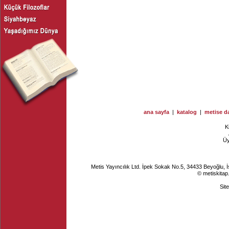
ana sayfa
|
katalog
|
metise da
K
Ü
Metis Yayıncılık Ltd. İpek Sokak No.5, 34433 Beyoğlu, 
© metiskitap
Sit