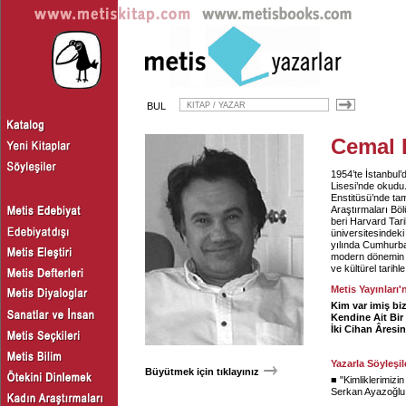
BUL
Cemal 
1954’te İstanbul’
Lisesi’nde okudu.
Enstitüsü’nde tam
Araştırmaları Bö
beri Harvard Tar
üniversitesindek
yılında Cumhurba
modern dönemin 
ve kültürel tarihle 
Metis Yayınları'
Kim var imiş bi
Kendine Ait Bi
İki Cihan Âresi
Yazarla Söyleşil
Büyütmek için tıklayınız
■ "
Kimliklerimizin
Serkan Ayazoğlu