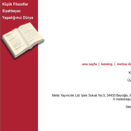
ana sayfa
|
katalog
|
metise da
K
Ü
Metis Yayıncılık Ltd. İpek Sokak No.5, 34433 Beyoğlu, 
© metiskitap
Sit