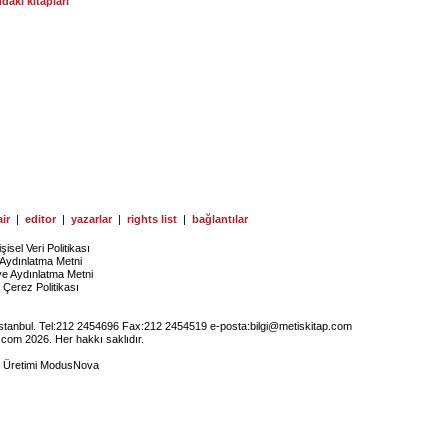
ndaki kitapları
ir
|
editor
|
yazarlar
|
rights list
|
bağlantılar
işisel Veri Politikası
Aydınlatma Metni
ye Aydınlatma Metni
Çerez Politikası
İstanbul. Tel:212 2454696 Fax:212 2454519 e-posta:
bilgi@metiskitap.com
.com 2026. Her hakkı saklıdır.
e Üretimi
ModusNova