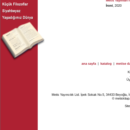
Metis Yayınları'
İroni
, 2020
ana sayfa
|
katalog
|
metise da
K
Ü
Metis Yayıncılık Ltd. İpek Sokak No.5, 34433 Beyoğlu, 
© metiskitap
Sit