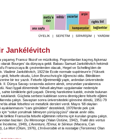
ÜYELİK
|
SEPETİM
|
SİPARİŞİM
|
YARDIM
r Jankélévitch
a yaşamış Fransız filozof ve müzikolog. Pogromlardan kaçmış Aşkenaz
ğu olarak Bourges’ da dünyaya geldi. Babası Samuel Jankélévitch hekimdi
’u Fransızcaya ilk çevirenlerden olacak, Hegel ve Schelling’den de
ktı. Vladimir Jankélévitch, 1922’de Ecole normale supérieure’e (Yüksek
irdi, felsefe okudu, Léon Brunschvicg’in öğrencisi oldu. Bitirdikten
zerine bir tez yazdı. Felsefe öğretmenliği yaptı, ardından üniversitede
ı. II. Dünya Savaşı sırasında askere alındı, omzundan yaralanınca
dü. Nazi İşgali döneminde Yahudi aleyhtarı uygulamalar nedeniyle
 sahte kimliklerle gizli yaşadı. Direniş hareketine katıldı, evinde bulunan
e tutuklandı. Güçbela serbest kaldıktan sonra direnişçilere felsefe eğitimi
ullarında çalıştı. Savaştan sonra üniversitedeki görevine döndü, 1951-79
’da ahlak felsefesi ve metafizik dersleri verdi. Mayıs ‘68 olayları
i ayaklanmasını “canı gönülden” destekledi, 1970’lerde pek çok
ğı için “solun yorulmak bilmeyen yürüyüşçüsü” olarak anılır oldu.
e birlikte Fransa’da felsefe eğitiminin reformu için kurulan grupta çalıştı.
arından bazıları:
Du Mensonge
(Yalan Üstüne, 1942),
Traité des vertus
e İnceleme, 1949),
L’Aventure, l’Ennui, le Sérieux
(Macera, Can
t),
La Mort
(Ölüm, 1976),
L’Irréversible et la nostalgie
(Tersinmez Olan
.