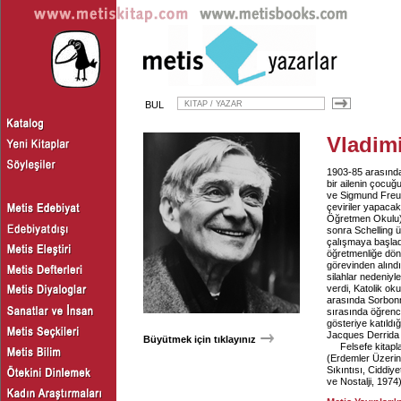
BUL
Vladimi
1903-85 arasınd
bir ailenin çocu
ve Sigmund Freud
çeviriler yapaca
Öğretmen Okulu) g
sonra Schelling ü
çalışmaya başlad
öğretmenliğe dön
görevinden alındı,
silahlar nedeniyl
verdi, Katolik ok
arasında Sorbonne
sırasında öğrenc
gösteriye katıldı
Jacques Derrida il
Büyütmek için tıklayınız
Felsefe kitapl
(Erdemler Üzerin
Sıkıntısı, Ciddiye
ve Nostalji, 1974)