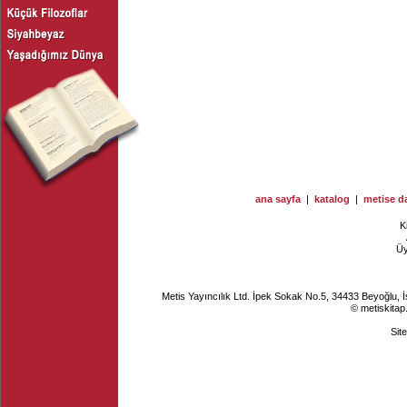
ana sayfa
|
katalog
|
metise da
K
Ü
Metis Yayıncılık Ltd. İpek Sokak No.5, 34433 Beyoğlu, 
© metiskitap
Sit