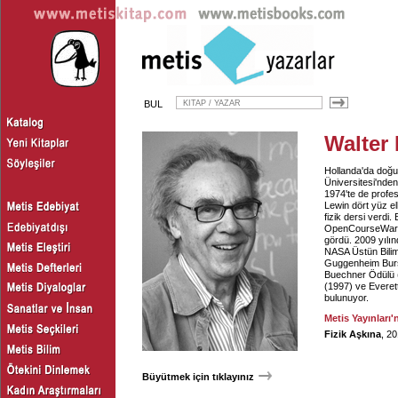
BUL
Walter
Hollanda'da doğup
Üniversitesi'nden
1974'te de profes
Lewin dört yüz el
fizik dersi verdi
OpenCourseWare'i
gördü. 2009 yılın
NASA Üstün Bilim
Guggenheim Bursu
Buechner Ödülü (
(1997) ve Everet
bulunuyor.
Metis Yayınları'
Fizik Aşkına
, 2
Büyütmek için tıklayınız