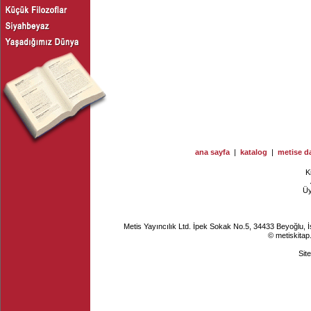
ana sayfa
|
katalog
|
metise da
K
Ü
Metis Yayıncılık Ltd. İpek Sokak No.5, 34433 Beyoğlu, 
© metiskitap
Sit