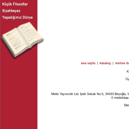
ana sayfa
|
katalog
|
metise da
K
Ü
Metis Yayıncılık Ltd. İpek Sokak No.5, 34433 Beyoğlu, 
© metiskitap
Sit