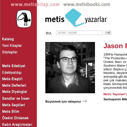
BUL
Jason 
1994’te Hampshire
“The Production 
Üretimi: Marx ve
Southern Maine Ü
ediyor. Başlıca ça
felsefesi, eleştire
antropoloji gibi a
pek çok makalesi,
kitabı
Sermayenin
çerçevesinde iktis
Metis Yayınları'
Sermayenin Mikr
Büyütmek için tıklayınız