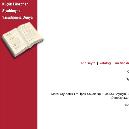
ana sayfa
|
katalog
|
metise da
K
Ü
Metis Yayıncılık Ltd. İpek Sokak No.5, 34433 Beyoğlu, 
© metiskitap
Sit