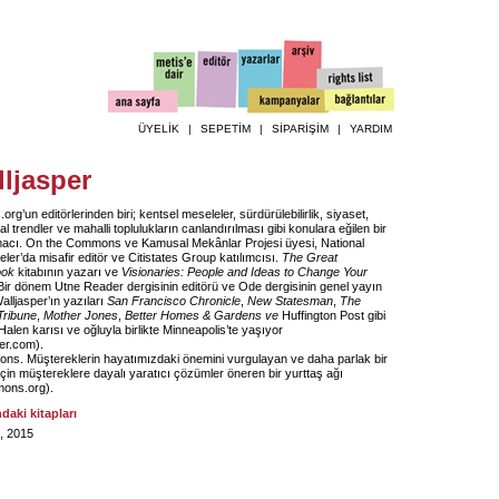
ÜYELİK
|
SEPETİM
|
SİPARİŞİM
|
YARDIM
ljasper
un editörlerinden biri; kentsel meseleler, sürdürülebilirlik, siyaset,
l trendler ve mahalli toplulukların canlandırılması gibi konulara eğilen bir
acı. On the Commons ve Kamusal Mekânlar Projesi üyesi, National
er’da misafir editör ve Citistates Group katılımcısı.
The Great
ook
kitabının yazarı ve
Visionaries: People and Ideas to Change Your
 Bir dönem Utne Reader dergisinin editörü ve Ode dergisinin genel yayın
lljasper’ın yazıları
San Francisco Chronicle
,
New Statesman
,
The
Tribune
,
Mother Jones
,
Better Homes & Gardens ve
Huffington Post gibi
 Halen karısı ve oğluyla birlikte Minneapolis’te yaşıyor
per.com
).
s. Müştereklerin hayatımızdaki önemini vurgulayan ve daha parlak bir
çin müştereklere dayalı yaratıcı çözümler öneren bir yurttaş ağı
ons.org
).
ndaki kitapları
, 2015