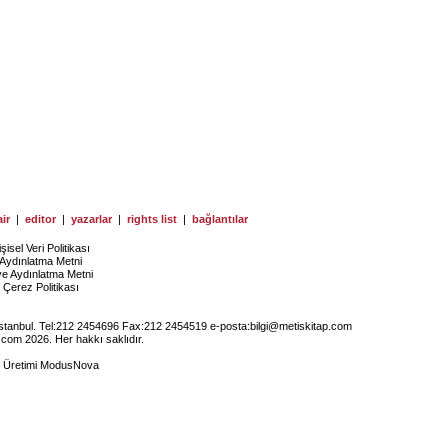
ir
|
editor
|
yazarlar
|
rights list
|
bağlantılar
işisel Veri Politikası
Aydınlatma Metni
ye Aydınlatma Metni
Çerez Politikası
İstanbul. Tel:212 2454696 Fax:212 2454519 e-posta:
bilgi@metiskitap.com
.com 2026. Her hakkı saklıdır.
e Üretimi
ModusNova