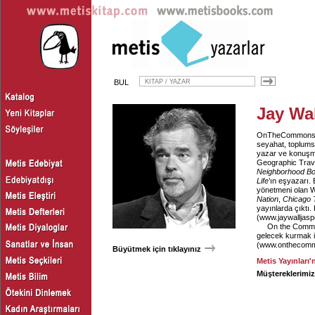
BUL
Jay Wal
OnTheCommons.org’
seyahat, toplumsa
yazar ve konuşm
Geographic Travel
Neighborhood B
Life
’ın eşyazarı.
yönetmeni olan Wa
Nation
,
Chicago 
yayınlarda çıktı.
(
www.jaywalljas
On the Common
gelecek kurmak i
(
www.onthecomm
Büyütmek için tıklayınız
Metis Yayınları'
Müştereklerimiz