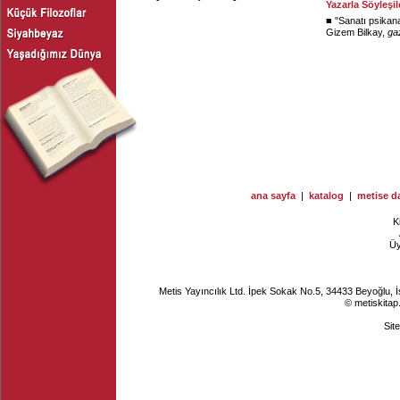
Yazarla Söyleşil
■ "
Sanatı psikana
Gizem Bilkay,
ga
ana sayfa
|
katalog
|
metise da
K
Ü
Metis Yayıncılık Ltd. İpek Sokak No.5, 34433 Beyoğlu, 
© metiskitap
Sit