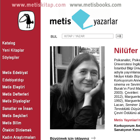
BUL
Nilüfe
Psikanalist, Psike
Üniversitesi İngil
İstanbul Bilgi Ün
adıyla yayımlanan
hikâye kitabı
Büy
Korkuyorum Ann
sinema ve Sevim 
Burak’ın
Ford Ma
2003). Çevirileri
2012), Margueri
1992), Margueri
Lacan,
Seminer 1
Tereddütlü Düşü
Çeviri Ödülünü al
Metis Yayınları'
Korkuyorum A
Sanatçının Ken
Büyütmek için tıklayınız