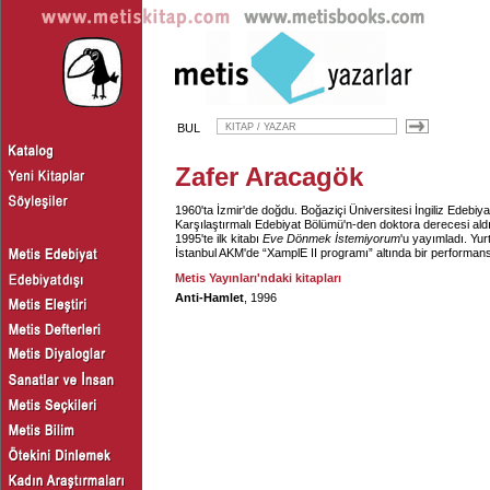
BUL
Zafer Aracagök
1960'ta İzmir'de doğdu. Boğaziçi Üniversitesi İngiliz Edebi
Karşılaştırmalı Edebiyat Bölümü'n-den doktora derecesi aldı. 
1995'te ilk kitabı
Eve Dönmek İstemiyorum
'u yayımladı. Yur
İstanbul AKM'de “XamplE II programı” altında bir performan
Metis Yayınları'ndaki kitapları
Anti-Hamlet
, 1996