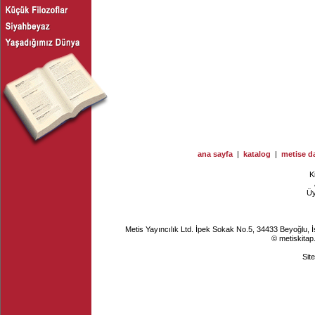
ana sayfa
|
katalog
|
metise da
K
Ü
Metis Yayıncılık Ltd. İpek Sokak No.5, 34433 Beyoğlu, 
© metiskitap
Sit