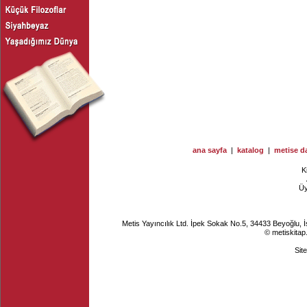
ana sayfa
|
katalog
|
metise da
K
Ü
Metis Yayıncılık Ltd. İpek Sokak No.5, 34433 Beyoğlu, 
© metiskitap
Sit