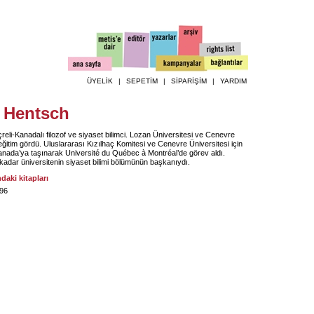
ÜYELİK
|
SEPETİM
|
SİPARİŞİM
|
YARDIM
y Hentsch
reli-Kanadalı filozof ve siyaset bilimci. Lozan Üniversitesi ve Cenevre
eğitim gördü. Uluslararası Kızılhaç Komitesi ve Cenevre Üniversitesi için
Kanada’ya taşınarak Université du Québec à Montréal’de görev aldı.
kadar üniversitenin siyaset bilimi bölümünün başkanıydı.
ndaki kitapları
996