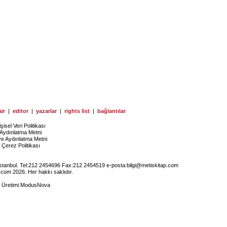
ir
|
editor
|
yazarlar
|
rights list
|
bağlantılar
işisel Veri Politikası
Aydınlatma Metni
ye Aydınlatma Metni
Çerez Politikası
İstanbul. Tel:212 2454696 Fax:212 2454519 e-posta:
bilgi@metiskitap.com
.com 2026. Her hakkı saklıdır.
e Üretimi
ModusNova