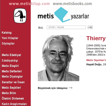
BUL
Thierr
(1944-2005) İsviç
Üniversitesi’nde 
çalıştı. 1975’te 
1998’den 2001’e 
Metis Yayınları'
Hayali Doğu
, 1
Büyütmek için tıklayınız