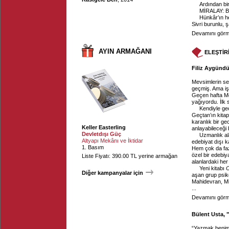
Ardından bi
MİRALAY: Be
Hünkâr’ın he
Sivri burunlu, ş
Devamını görme
AYIN ARMAĞANI
ELEŞTİR
Filiz Aygündü
Mevsimlerin sey
geçmiş. Ama işt
Geçen hafta Me
yağıyordu. İlk
Kendiyle ge
Geçtan’ın kitap
karanlık bir gec
Keller Easterling
anlayabileceği 
Devletdışı Güç
Uzmanlık ala
Altyapı Mekânı ve İktidar
edebiyat dışı k
1. Basım
Hem çok da fazl
özel bir edebiy
Liste Fiyatı: 390.00 TL yerine armağan
alanlardaki her
Yeni kitabı
O
Diğer kampanyalar için
aşan grup psik
Mahidevran, Mi
...
Devamını görme
Bülent Usta, "
“Yazmak benim 