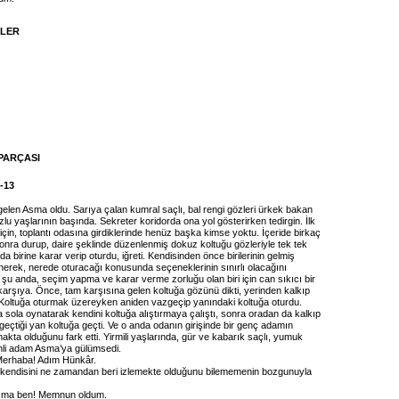
İLER
PARÇASI
1-13
gelen Asma oldu. Sarıya çalan kumral saçlı, bal rengi gözleri ürkek bakan
lu yaşlarının başında. Sekreter koridorda ona yol gösterirken tedirgin. İlk
için, toplantı odasına girdiklerinde henüz başka kimse yoktu. İçeride birkaç
onra durup, daire şeklinde düzenlenmiş dokuz koltuğu gözleriyle tek tek
da birine karar verip oturdu, iğreti. Kendisinden önce birilerinin gelmiş
nerek, nerede oturacağı konusunda seçeneklerinin sınırlı olacağını
u anda, seçim yapma ve karar verme zorluğu olan biri için can sıkıcı bir
karşıya. Önce, tam karşısına gelen koltuğa gözünü dikti, yerinden kalkıp
Koltuğa oturmak üzereyken aniden vazgeçip yanındaki koltuğa oturdu.
sola oynatarak kendini koltuğa alıştırmaya çalıştı, sonra oradan da kalkıp
eçtiği yan koltuğa geçti. Ve o anda odanın girişinde bir genç adamın
kta olduğunu fark etti. Yirmili yaşlarında, gür ve kabarık saçlı, yumuk
enli adam Asma’ya gülümsedi.
rhaba! Adım Hünkâr.
endisini ne zamandan beri izlemekte olduğunu bilememenin bozgunuyla
ma ben! Memnun oldum.