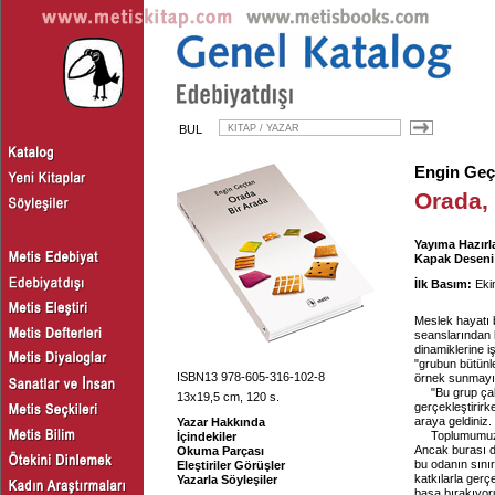
BUL
Engin Geç
Orada,
Yayıma Hazırl
Kapak Deseni
İlk Basım:
Eki
Meslek hayatı 
seanslarından k
dinamiklerine i
"grubun bütünl
ISBN13 978-605-316-102-8
örnek sunmayı
"Bu grup çal
13x19,5 cm, 120 s.
gerçekleştirirk
araya geldiniz.
Yazar Hakkında
Toplumumuzda
İçindekiler
Ancak burası d
Okuma Parçası
bu odanın sınır
Eleştiriler Görüşler
katkılarla gerçe
Yazarla Söyleşiler
başa bırakıyor