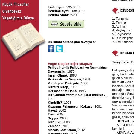
Liste fiyatı:
235.00 TL
İÇİNDEK
İndirimli fiyatı:
188.00 TL
İndirim oranı:
%20
1. Tanışma
2. Tartma
3. Açılma
4. Paylaşma
5. Kaynaşma
6. Bütünleşme
Bu kitabı arkadaşına tavsiye et
7. Tatil Öncesi
OKUMA 
Tanışma, s. 1
Engin Geçtan diğer kitapları
Psikodinamik Psikiyatri ve Normaldışı
Buluşmaya ilk 
Davranışlar
, 1975
genç kadın otuz
İnsan Olmak
, 1983
gelen o olduğu 
Psikanaliz ve Sonrası
, 1988
adım attıktan s
Varoluş ve Psikiyatri
, 1990
inceledi. Sonun
Kırmızı Kitap
, 1993
olacağını düşü
Dersaadet'te Dans
, 1996
ummuştu. Ama ş
Bir Günlük Yerim Kaldı İster misiniz?
,
durumla karşı 
1997
oraya yürüdü. 
Kimbilir?
, 1998
Vücudunu sağa 
Kızarmış Palamutun Kokusu
, 2001
biraz önce vazg
Hayat
, 2002
kendisine bakma
Tren
, 2004
gözlü, soluk t
Seyyar
, 2005
HÜNKÂR: Me
Kuru Su
, 2008
Asma onun k
Zamane
, 2010
kekeledi.
Mesela Saat Onda
, 2012
ASMA: A-As
Rastgele Ben
, 2014