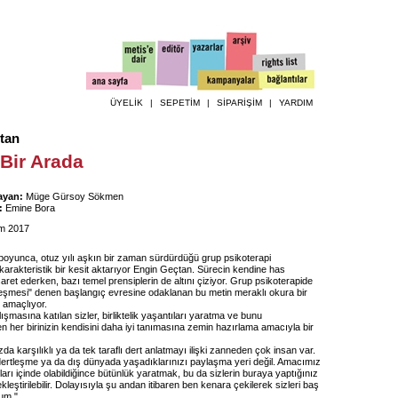
ÜYELİK
|
SEPETİM
|
SİPARİŞİM
|
YARDIM
tan
 Bir Arada
ayan:
Müge Gürsoy Sökmen
:
Emine Bora
m 2017
boyunca, otuz yılı aşkın bir zaman sürdürdüğü grup psikoterapi
arakteristik bir kesit aktarıyor Engin Geçtan. Sürecin kendine has
şaret ederken, bazı temel prensiplerin de altını çiziyor. Grup psikoterapide
eşmesi" denen başlangıç evresine odaklanan bu metin meraklı okura bir
 amaçlıyor.
ışmasına katılan sizler, birliktelik yaşantıları yaratma ve bunu
en her birinizin kendisini daha iyi tanımasına zemin hazırlama amacıyla bir
 karşılıklı ya da tek taraflı dert anlatmayı ilişki zanneden çok insan var.
ertleşme ya da dış dünyada yaşadıklarınızı paylaşma yeri değil. Amacımız
ları içinde olabildiğince bütünlük yaratmak, bu da sizlerin buraya yaptığınız
kleştirilebilir. Dolayısıyla şu andan itibaren ben kenara çekilerek sizleri baş
um."