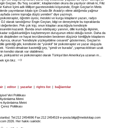
gin Geçtan. Bu 'hoş sıcaklık', kitaplarından okura da yayılıyor olmalı ki, Filiz
r Kahve İçimi adlı
Milliyet
gazetesindeki köşesinde, Engin Geçtan’ın Metis
nlerde yayımlanan kitabı için
Orada Bir Arada
’yı elime aldığımda yağmur
 sayfada cemre toprağa düştü yeniden” diye yazmıştı.
, psikoterapist, öğretim üyesi, mesleki ve kurgu kitapların yazarı, radyo
 DJ olarak tanıdığımız Engin Geçtan, bilgi ve deneyimiyle bu topraklarda
 değerlerden. Pek çok kişi, onun kitapları aracılığıyla kendisiyle
saretini kazandı. Bunda onun edebiyatçı yanının, dille kurduğu ilişkinin,
ğu kadar soğukkanlılığını kaybetmeyen duruşunun etkisi olduğu kesin. Daha da
ok disiplinden ve hayat tecrübesinden beslenen düşünür kimliğiyle kitaplarını
 Ayrıca, okurun “kendisiyle yüzleşebilme cesareti” göstermesi, Geçtan’ın
e getirdiği gibi, kendisinin de “yürekli” bir psikoterapist ve yazar oluşuyla
rek. Yürekli olmaktan kastettiği şey, “şimdi ve burada”, yapmacıklıktan uzak
nin kendisi olarak var olabilmesi.
n, psikiyatrist ve psikoterapist olarak Türkiye’den Amerika’ya uzanan m...
k için bkz.
ir
|
editor
|
yazarlar
|
rights list
|
bağlantılar
işisel Veri Politikası
Aydınlatma Metni
ye Aydınlatma Metni
Çerez Politikası
İstanbul. Tel:212 2454696 Fax:212 2454519 e-posta:
bilgi@metiskitap.com
.com 2026. Her hakkı saklıdır.