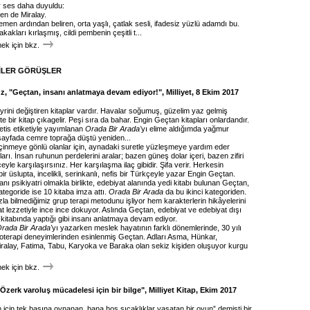
r ses daha duyuldu:
n de Miralay.
men ardından beliren, orta yaşlı, çatlak sesli, ifadesiz yüzlü adamdı bu.
akakları kırlaşmış, cildi pembenin çeşitli t...
k için bkz.
İLER GÖRÜŞLER
z, "Geçtan, insanı anlatmaya devam ediyor!", Milliyet, 8 Ekim 2017
rini değiştiren kitaplar vardır. Havalar soğumuş, güzelim yaz gelmiş
e bir kitap çıkagelir. Peşi sıra da bahar. Engin Geçtan kitapları onlardandır.
tis etiketiyle yayımlanan
Orada Bir Arada'
yı elime aldığımda yağmur
 sayfada cemre toprağa düştü yeniden...
çinmeye gönlü olanlar için, aynadaki suretle yüzleşmeye yardım eder
ları. İnsan ruhunun perdelerini aralar; bazen güneş dolar içeri, bazen zifiri
eyle karşılaşırsınız. Her karşılaşma ilaç gibidir. Şifa verir. Herkesin
bir üslupta, incelikli, serinkanlı, nefis bir Türkçeyle yazar Engin Geçtan.
nı psikiyatri olmakla birlikte, edebiyat alanında yedi kitabı bulunan Geçtan,
ategoride ise 10 kitaba imza attı.
Orada Bir Arada
da bu ikinci kategoriden.
a bilmediğimiz grup terapi metodunu işliyor hem karakterlerin hikâyelerini
at lezzetiyle ince ince dokuyor. Aslında Geçtan, edebiyat ve edebiyat dışı
 kitabında yaptığı gibi insanı anlatmaya devam ediyor.
rada Bir Arada'
yı yazarken meslek hayatının farklı dönemlerinde, 30 yılı
oterapi deneyimlerinden esinlenmiş Geçtan. Adları Asma, Hünkar,
ralay, Fatima, Tabu, Karyoka ve Baraka olan sekiz kişiden oluşuyor kurgu
k için bkz.
Özerk varoluş mücadelesi için bir bilge", Milliyet Kitap, Ekim 2017
için tek başına oynanan, bana hoş sıcaklıklar yaşatan bir oyun” demişti bir