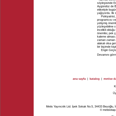
söyleşisinde En
Aygündüz de Bi
etiketiyle bugü
yağıyordu. İlk
Psikiyatrist
programcısı ve
yetişmiş önemli
yüzleşebilme ce
incelikli oldu
önemlisi, pek ç
kaleme alması.
zaman zaman dil
alakalı olsa ge
bir biçimde kişi
Engin Geçta
Devamını görme
ana sayfa
|
katalog
|
metise da
K
Ü
Metis Yayıncılık Ltd. İpek Sokak No.5, 34433 Beyoğlu, 
© metiskitap