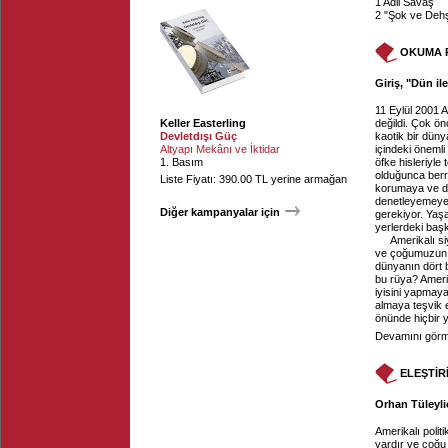
1 Adil Savaş
2 "Şok ve Deh
OKUMA 
Giriş, "Dün il
11 Eylül 2001 A
Keller Easterling
değildi. Çok ön
Devletdışı Güç
kaotik bir dün
Altyapı Mekânı ve İktidar
içindeki önemli 
1. Basım
öfke hisleriyle
olduğunca berra
Liste Fiyatı: 390.00 TL yerine armağan
korumaya ve dü
denetleyemeye
Diğer kampanyalar için
gerekiyor. Yaş
yerlerdeki başk
Amerikalı s
ve çoğumuzun ru
dünyanın dört b
bu rüya? Amerik
iyisini yapmaya
almaya teşvik e
önünde hiçbir 
Devamını görme
ELEŞTİR
Orhan Tüleylio
Amerikalı polit
vardır ve çoğu