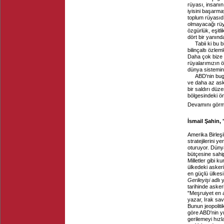
rüyası, insanın
iyisini başarma
toplum rüyasıdı
olmayacağı rüya
özgürlük, eşitl
dört bir yanında
Tabii ki bu b
bilinçaltı özlem
Daha çok bize 
rüyalarımızın 
dünya sistemini
ABD'nin bug
ve daha az aske
bir saldırı düz
bölgesindeki ön
Devamını görme
İsmail Şahin,
Amerika Birleşi
stratejilerini 
oturuyor. Düny
bütçesine sahip
Milletler gibi 
ülkedeki askeri
en güçlü ülkesi
Gerileyişi
adlı 
tarihinde aske
"Meşruiyet en 
yazar, Irak sava
Bunun jeopoliti
göre ABD'nin yı
gerilemeyi hızl