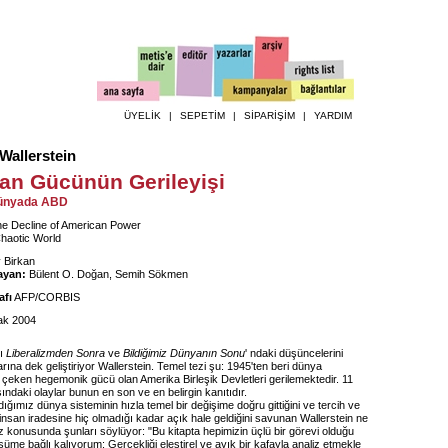
ÜYELİK
|
SEPETİM
|
SİPARİŞİM
|
YARDIM
Wallerstein
an Gücünün Gerileyişi
Dünyada ABD
e Decline of American Power
Chaotic World
 Birkan
ayan:
Bülent O. Doğan, Semih Sökmen
afı
AFP/CORBIS
k 2004
rı
Liberalizmden Sonra
ve
Bildiğimiz Dünyanın Sonu
' ndaki düşüncelerini
rına dek geliştiriyor Wallerstein. Temel tezi şu: 1945'ten beri dünya
 çeken hegemonik gücü olan Amerika Birleşik Devletleri gerilemektedir. 11
ındaki olaylar bunun en son ve en belirgin kanıtıdır.
ığımız dünya sisteminin hızla temel bir değişime doğru gittiğini ve tercih ve
insan iradesine hiç olmadığı kadar açık hale geldiğini savunan Wallerstein ne
 konusunda şunları söylüyor: "Bu kitapta hepimizin üçlü bir görevi olduğu
üme bağlı kalıyorum: Gerçekliği eleştirel ve ayık bir kafayla analiz etmekle