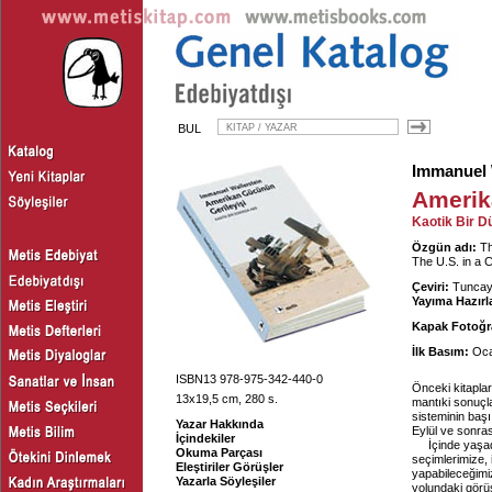
BUL
Immanuel 
Amerik
Kaotik Bir 
Özgün adı:
Th
The U.S. in a 
Çeviri:
Tuncay
Yayıma Hazırl
Kapak Fotoğr
İlk Basım:
Oca
ISBN13 978-975-342-440-0
Önceki kitapla
13x19,5 cm, 280 s.
mantıki sonuçla
sisteminin başı
Yazar Hakkında
Eylül ve sonras
İçindekiler
İçinde yaşad
Okuma Parçası
seçimlerimize, 
Eleştiriler Görüşler
yapabileceğimiz
Yazarla Söyleşiler
yolundaki görüş