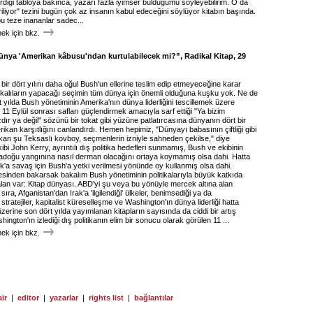
rdiği tabloya bakınca, yazarı fazla iyimser bulduğumu söyleyebilirim. O da
liyor" tezini bugün çok az insanın kabul edeceğini söylüyor kitabın başında.
bu teze inananlar sadec...
k için bkz.
Dünya 'Amerikan kâbusu'ndan kurtulabilecek mi?”, Radikal Kitap, 29
bir dört yılını daha oğul Bush'un ellerine teslim edip etmeyeceğine karar
kalıların yapacağı seçimin tüm dünya için önemli olduğuna kuşku yok. Ne de
 yılda Bush yönetiminin Amerika'nın dünya liderliğini tescillemek üzere
t, 11 Eylül sonrası safları güçlendirmek amacıyla sarf ettiği "Ya bizim
ır ya değil" sözünü bir tokat gibi yüzüne patlatırcasına dünyanın dört bir
kan karşıtlığını canlandırdı. Hemen hepimiz, "Dünyayı babasının çiftliği gibi
an şu Teksaslı kovboy, seçmenlerin izniyle sahneden çekilse," diye
ibi John Kerry, ayrıntılı dış politika hedefleri sunmamış, Bush ve ekibinin
tadoğu yangınına nasıl derman olacağını ortaya koymamış olsa dahi. Hatta
k'a savaş için Bush'a yetki verilmesi yönünde oy kullanmış olsa dahi.
esinden bakarsak bakalım Bush yönetiminin politikalarıyla büyük katkıda
alan var: Kitap dünyası. ABD'yi şu veya bu yönüyle mercek altına alan
sıra, Afganistan'dan Irak'a 'ilgilendiği' ülkeler, benimsediği ya da
tratejiler, kapitalist küreselleşme ve Washington'ın dünya liderliği hatta
zerine son dört yılda yayımlanan kitapların sayısında da ciddi bir artış
ington'ın izlediği dış politikanın elim bir sonucu olarak görülen 11 ...
k için bkz.
ir
|
editor
|
yazarlar
|
rights list
|
bağlantılar