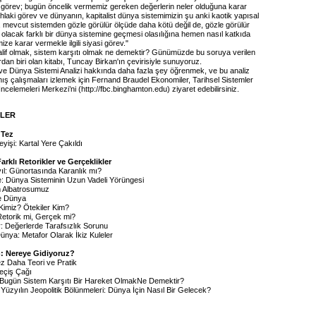
üel görev; bugün öncelik vermemiz gereken değerlerin neler olduğuna karar
 ahlaki görev ve dünyanın, kapitalist dünya sistemimizin şu anki kaotik yapısal
, mevcut sistemden gözle görülür ölçüde daha kötü değil de, gözle görülür
 olacak farklı bir dünya sistemine geçmesi olasılığına hemen nasıl katkıda
ize karar vermekle ilgili siyasi görev."
if olmak, sistem karşıtı olmak ne demektir? Günümüzde bu soruya verilen
dan biri olan kitabı, Tuncay Birkan'ın çevirisiyle sunuyoruz.
 ve Dünya Sistemi Analizi hakkında daha fazla şey öğrenmek, ve bu analiz
mış çalışmaları izlemek için Fernand Braudel Ekonomiler, Tarihsel Sistemler
İncelemeleri Merkezi’ni (
http://fbc.binghamton.edu
) ziyaret edebilirsiniz.
İLER
 Tez
eyişi: Kartal Yere Çakıldı
Farklı Retorikler ve Gerçeklikler
yıl: Günortasında Karanlık mı?
: Dünya Sisteminin Uzun Vadeli Yörüngesi
im Albatrosumuz
ve Dünya
 Kimiz? Ötekiler Kim?
etorik mi, Gerçek mi?
r: Değerlerde Tarafsızlık Sorunu
ünya: Metafor Olarak İkiz Kuleler
: Nereye Gidiyoruz?
Kez Daha Teori ve Pratik
Geçiş Çağı
 Bugün Sistem Karşıtı Bir Hareket OlmakNe Demektir?
i Yüzyılın Jeopolitik Bölünmeleri: Dünya İçin Nasıl Bir Gelecek?