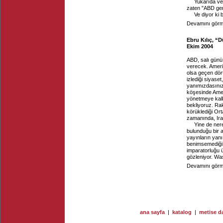
Yukarıda ve
zaten "ABD geri
Ve diyor ki 
Devamını görme
Ebru Kılıç, “
Ekim 2004
ABD, salı günü 
verecek. Ameri
olsa geçen dört
izlediği siyase
yanımızdasınızd
köşesinde Ameri
yönetmeye kalk
bekliyoruz. Rak
körüklediği Or
zamanında, Ira
Yine de ner
bulunduğu bir 
yayınların yanı 
benimsemediği s
imparatorluğu ü
gözleniyor. Wash
Devamını görme
ana sayfa
|
katalog
|
metise da