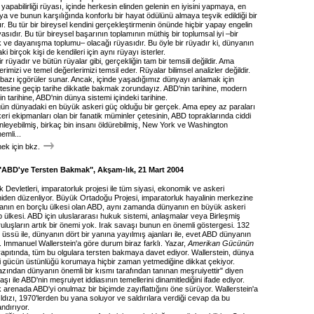
 yapabilirliği rüyası, içinde herkesin elinden gelenin en iyisini yapmaya, en
ya ve bunun karşılığında konforlu bir hayat ödülünü almaya teşvik edildiği bir
r. Bu tür bir bireysel kendini gerçekleştirmenin önünde hiçbir yapay engelin
sıdır. Bu tür bireysel başarının toplamının müthiş bir toplumsal iyi –bir
ik ve dayanışma toplumu– olacağı rüyasıdır. Bu öyle bir rüyadır ki, dünyanın
ki birçok kişi de kendileri için aynı rüyayı isterler.
ir rüyadır ve bütün rüyalar gibi, gerçekliğin tam bir temsili değildir. Ama
lerimizi ve temel değerlerimizi temsil eder. Rüyalar bilimsel analizler değildir.
bazı içgörüler sunar. Ancak, içinde yaşadığımız dünyayı anlamak için
ötesine geçip tarihe dikkatle bakmak zorundayız. ABD'nin tarihine, modern
n tarihine, ABD'nin dünya sistemi içindeki tarihine.
ün dünyadaki en büyük askeri güç olduğu bir gerçek. Ama epey az paraları
ri ekipmanları olan bir fanatik müminler çetesinin, ABD topraklarında ciddi
enleyebilmiş, birkaç bin insanı öldürebilmiş, New York ve Washington
emli...
k için bkz.
 "ABD'ye Tersten Bakmak", Akşam-lık, 21 Mart 2004
k Devletleri, imparatorluk projesi ile tüm siyasi, ekonomik ve askeri
yeniden düzenliyor. Büyük Ortadoğu Projesi, imparatorluk hayalinin merkezine
anın en borçlu ülkesi olan ABD, aynı zamanda dünyanın en büyük askeri
 ülkesi. ABD için uluslararası hukuk sistemi, anlaşmalar veya Birleşmiş
kuruluşların artık bir önemi yok. Irak savaşı bunun en önemli göstergesi. 132
 üssü ile, dünyanın dört bir yanına yayılmış ajanları ile, evet ABD dünyanın
. Immanuel Wallerstein'a göre durum biraz farklı. Yazar,
Amerikan Gücünün
yapıtında, tüm bu olgulara tersten bakmaya davet ediyor. Wallerstein, dünya
ri gücün üstünlüğü korumaya hiçbir zaman yetmediğine dikkat çekiyor.
azından dünyanın önemli bir kısmı tarafından tanınan meşruiyettir" diyen
şı ile ABD'nin meşruiyet iddiasının temellerini dinamitlediğini ifade ediyor.
k arenada ABD'yi onulmaz bir biçimde zayıflattığını öne sürüyor. Wallerstein'a
ldızı, 1970'lerden bu yana soluyor ve saldırılara verdiği cevap da bu
andırıyor.