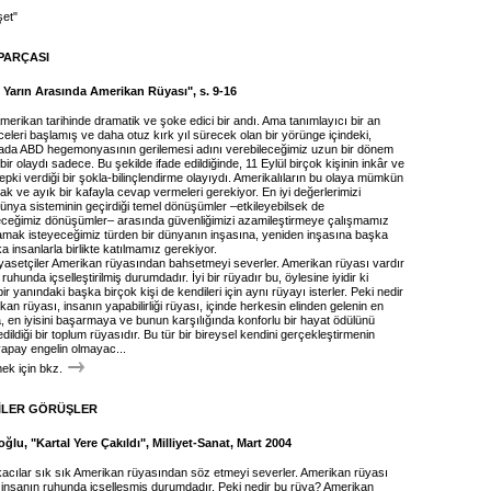
şet"
PARÇASI
e Yarın Arasında Amerikan Rüyası", s. 9-16
merikan tarihinde dramatik ve şoke edici bir andı. Ama tanımlayıcı bir an
celeri başlamış ve daha otuz kırk yıl sürecek olan bir yörünge içindeki,
yada ABD hegemonyasının gerilemesi adını verebileceğimiz uzun bir dönem
bir olaydı sadece. Bu şekilde ifade edildiğinde, 11 Eylül birçok kişinin inkâr ve
 tepki verdiği bir şokla-bilinçlendirme olayıydı. Amerikalıların bu olaya mümkün
k ve ayık bir kafayla cevap vermeleri gerekiyor. En iyi değerlerimizi
nya sisteminin geçirdiği temel dönüşümler –etkileyebilsek de
ceğimiz dönüşümler– arasında güvenliğimizi azamileştirmeye çalışmamız
amak isteyeceğimiz türden bir dünyanın inşasına, yeniden inşasına başka
a insanlarla birlikte katılmamız gerekiyor.
iyasetçiler Amerikan rüyasından bahsetmeyi severler. Amerikan rüyası vardır
hunda içselleştirilmiş durumdadır. İyi bir rüyadır bu, öylesine iyidir ki
ir yanındaki başka birçok kişi de kendileri için aynı rüyayı isterler. Peki nedir
an rüyası, insanın yapabilirliği rüyası, içinde herkesin elinden gelenin en
, en iyisini başarmaya ve bunun karşılığında konforlu bir hayat ödülünü
dildiği bir toplum rüyasıdır. Bu tür bir bireysel kendini gerçekleştirmenin
yapay engelin olmayac...
k için bkz.
İLER GÖRÜŞLER
ğlu, "Kartal Yere Çakıldı", Milliyet-Sanat, Mart 2004
ikacılar sık sık Amerikan rüyasından söz etmeyi severler. Amerikan rüyası
 insanın ruhunda içselleşmiş durumdadır. Peki nedir bu rüya? Amerikan