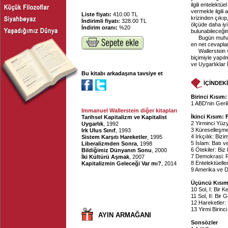
ilgili entelekt
vermekle ilgili
Liste fiyatı:
410.00 TL
krizinden çıkıp
İndirimli fiyatı:
328.00 TL
ölçüde daha iyi
İndirim oranı:
%20
bulunabileceğim
Bugün muhal
en net cevaplar
Wallerstein
biçimiyle yapıl
ve Uygarlıklar 
Bu kitabı arkadaşına tavsiye et
İÇİNDEK
Birinci Kısım:
1 ABD'nin Geril
Immanuel Wallerstein diğer kitapları
İkinci Kısım: 
Tarihsel Kapitalizm ve Kapitalist
2 Yirminci Yüz
Uygarlık
, 1992
3 Küreselleşme
Irk Ulus Sınıf
, 1993
4 Irkçılık: Biz
Sistem Karşıtı Hareketler
, 1995
5 İslam: Batı 
Liberalizmden Sonra
, 1998
6 Ötekiler: Biz
Bildiğimiz Dünyanın Sonu
, 2000
7 Demokrasi: R
İki Kültürü Aşmak
, 2007
8 Entelektüelle
Kapitalizmin Geleceği Var mı?
, 2014
9 Amerika ve D
Üçüncü Kısım
10 Sol, I: Bir 
11 Sol, II: Bir 
12 Hareketler:
13 Yirmi Birinc
AYIN ARMAĞANI
Sonsözler