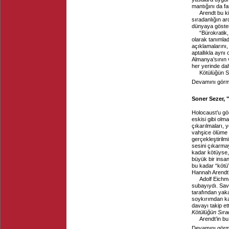
mantığını da far
Arendt bu ki
sıradanlığın ar
dünyaya göster
“Bürokratik
olarak tanımla
açıklamalarını,
aptallıkla aynı
Almanya’sının 
her yerinde dah
Kötülüğün Sı
Devamını görme
Soner Sezer, "
Holocaust’u gö
eskisi gibi olm
çıkarılmaları, 
vahşice ölüme 
gerçekleştirilm
sesini çıkarma
kadar kötüyse,
büyük bir insan
bu kadar “kötü”
Hannah Arendt’
Adolf Eichm
subayıydı. Sav
tarafından yaka
soykırımdan ka
davayı takip et
Kötülüğün Sıra
Arendt’in bu 
Devamını görme