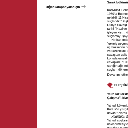
Sanık bölümün
Diğer kampanyalar için
Karl Adolf Eich
1960'ta Buenos 
getirildi. 11 N
suçlandı: "Başk
Dünya Savaşı sı
tarihli "Nazi v
işleyen kişi… 
suçlamayı şöy
Ne bakımda
"gelmiş geçmiş
üç hâkimden bi
ve ücretini de 
savaştan galip
konuda emsal t
cevapladı: "Ei
sanığın ağzınd
suçları, dönem
Devamını görme
ELEŞTİR
Yeliz Kızılar
Çalışma", bia
Yahudi kökenli 
Kudüs’te yargıl
davası" olarak n
Kötülüğün S
Yahudi soykırım
nakledilmesiyl
yasalara uygun