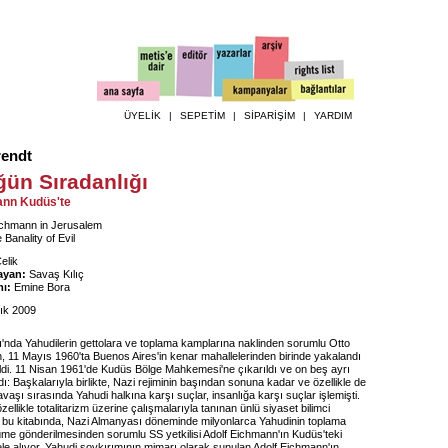
ÜYELİK
|
SEPETİM
|
SİPARİŞİM
|
YARDIM
endt
ğün Sıradanlığı
ann Kudüs'te
chmann in Jerusalem
 Banality of Evil
elik
ayan:
Savaş Kılıç
ı:
Emine Bora
ık 2009
'nda Yahudilerin gettolara ve toplama kamplarına naklinden sorumlu Otto
, 11 Mayıs 1960'ta Buenos Aires'in kenar mahallelerinden birinde yakalandı
irildi. 11 Nisan 1961'de Kudüs Bölge Mahkemesi'ne çıkarıldı ve on beş ayrı
dı: Başkalarıyla birlikte, Nazi rejiminin başından sonuna kadar ve özellikle de
vaşı sırasında Yahudi halkına karşı suçlar, insanlığa karşı suçlar işlemişti.
ellikle totalitarizm üzerine çalışmalarıyla tanınan ünlü siyaset bilimci
bu kitabında, Nazi Almanyası döneminde milyonlarca Yahudinin toplama
üme gönderilmesinden sorumlu SS yetkilisi Adolf Eichmann'ın Kudüs'teki
ele alıyor. Yahudi soykırımının mimarı olarak sunulan Adolf Eichmann'ın