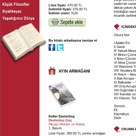
sadist bir can
Liste fiyatı:
470.00 TL
dikkat çeken A
İndirimli fiyatı:
376.00 TL
kötülüğün nası
İndirim oranı:
%20
insanlık tarihi
İÇİNDEK
Okura Not
Bu kitabı arkadaşına tavsiye et
I Adalet Evi
II Sanık
III Yahudi Mes
IV Birinci Çöz
V İkinci Çözü
VI Nihai Çözü
VII Wannsee To
VIII Yasalara B
AYIN ARMAĞANI
IX Reich – Alm
X Batı Avrupa 
XI Balkanlar –
XII Orta Avrup
XIII Doğu'daki 
XIV Kanıtlar ve
XV Hüküm, Tem
Sonsöz
Ek
Kaynakça
Keller Easterling
Dizin
Devletdışı Güç
Altyapı Mekânı ve İktidar
1. Basım
OKUMA 
Liste Fiyatı: 390.00 TL yerine armağan