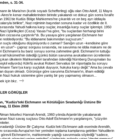
den, s. 31-34.
mann ile Maria'nın (kızlık soyadı Schefferling) oğlu olan Otto Adolf, 11 Mayıs
Aires'in kenar mahallelerinden birinde yakalandı ve dokuz gün sonra İsrail'e
isan 1961'de Kudüs Bölge Mahkemesi'ne çıkarıldı ve on beş ayrı iddiayla
alarıyla birlikte", Nazi rejiminin başından sonuna kadar ve özellikle de II.
rasında Yahudi halkına karşı suçlar, insanlığa karşı suçlar işlemişti. 1950
e Nazi İşbirlikçileri (Ceza) Yasası"na göre, "bu suçlardan herhangi birini
ölüm cezasına çarptırılır"dı. Bu yasaya göre yargılanan Eichmann her
le reddediyordu: "Bu iddianame bakımından suçsuzum."
n suçlu olduğunu düşünüyordu o zaman? Sanığın uzun –kendisine göre
 en uzun"– çapraz sorgusu sırasında, ne savunma ne iddia makamı ne de
ri Eichmann'a bu bariz soruyu sorma zahmetine girdi. Eichmann'ın tuttuğu
İsrail hükümeti'nin ödediği (çünkü bütün savunma avukatlarının ücretlerinin
 çıkan ülkelerin Mahkemeleri tarafından ödendiği Nürnberg Duruşmaları bu
eşkil ediyordu) Köln'lü avukat Robert Servatius bir röportajda bu soruyu
chmann Tanrı'ya karşı suçluluk duyuyor, hukuka karşı değil." Ama bu cevabı
an duyan olmadı. Görünüşe göre savunma Eichmann'ın, itham edildiği
in Nazi hukuk sistemine göre yanlış bir şey yapmamış olmasın...
k için bkz.
İLER GÖRÜŞLER
slan, "Kudüs’teki Eichmann ve Kötülüğün Sıradanlığı Üstüne Bir
mag, 11 Ekim 2008
Alman felsefeci Hannah Arendt, 1960 yılında Arjantin’de yakalanarak
anan Nazi savaş suçlusu Otto Adolf Eichmann’ın yargılanışını, "yüzyılın
iteler.
ıradanlığı Üstüne Bir Çalışma: Kudüs’teki Eichmann
adlı eserinde Arendth,
ı sırasında Avrupa’nın her yerinden toplama kamplarına getirilen Yahudilerin
e görevli Eichmann’ın, mahkemede yaptığı savunmada söylediği “sadece,
 olarak görevimi yerine getirdim” cümlesinin ardında yatan “devlet memuru”