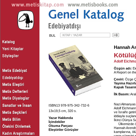
BUL
Hannah Ar
Kötülü
Adolf Eichm
Özgün adı:
Ei
A Report on the
Çeviri:
Özge Ç
Yayıma Hazırl
Kapak Tasarım
İlk Basım:
Aral
Nazi Almanyası
ISBN13 978-975-342-732-6
Adolf Eichmann
13x19,5 cm, 320 s.
ve İsrail'e get
iddiayla suçlan
Yazar Hakkında
İkinci Dünya Sa
İçindekiler
Ülkemizde öz
Okuma Parçası
Hannah Arendt 
Eleştiriler Görüşler
kamplarına, öl
yargı sürecini 