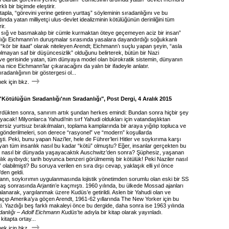
klı bir biçimde eleştirir.
tapla, “görevini yerine getiren yurttaş” söyleminin sıradanlığını ve bu
dında yatan milliyetçi ulus-devlet idealizminin kötülüğünün derinliğini tüm
ir.
, sığ ve basmakalıp bir cümle kurmaktan öteye geçemeyen aciz bir insan”
dığı Eichmann’ın duruşmalar sırasında yasalara dayandırdığı soğukkanlı
 “kör bir itaat” olarak niteleyen Arendt; Eichmann’ı suçlu yapan şeyin, “asla
 olmayan saf bir düşüncesizlik” olduğunu belirterek, bütün bir Nazi
ve gerisinde yatan, tüm dünyaya model olan bürokratik sistemin, dünyanın
a nice Eichmann’lar çıkaracağını da yalın bir ifadeyle anlatır.
radanlığının bir göstergesi ol...
k için bkz.
'Kötülüğün Sıradanlığı'nın Sıradanlığı", Post Dergi, 4 Aralık 2015
rdükten sonra, sanırım artık şundan herkes emindi: Bundan sonra hiçbir şey
ayacak! Milyonlarca Yahudi’nin sırf Yahudi oldukları için vatandaşlıktan
yersiz yurtsuz bırakılmaları, toplama kamplarında bir araya yığılıp topluca ve
gönderilmeleri, son derece “rasyonel” ve “modern” koşullarda
işti. Peki, bunu yapan Nazi’ler, hele de Führer’leri Hitler ve soykırıma karşı
yan tüm insanlık nasıl bu kadar “kötü” olmuştu? Eğer, insanlar gerçekten bu
 nasıl bir dünyada yaşayacaktık Auschwitz’den sonra? Şüphesiz, yaşanan
lık ayıbıydı; tarih boyunca benzeri görülmemiş bir kötülük! Peki Naziler nasıl
 olabilmişti? Bu soruya verilen en sıra dışı cevap, yaklaşık elli yıl önce
den geldi.
ann, soykırımın uygulanmasında lojistik yönetimden sorumlu olan eski bir SS
aş sonrasında Arjantin’e kaçmıştı. 1960 yılında, bu ülkede Mossad ajanları
lanarak, yargılanmak üzere Kudüs’e getirildi. Aslen bir Yahudi olan ve
çıp Amerika’ya göçen Arendt, 1961-62 yıllarında The New Yorker için bu
ti. Yazdığı beş farklı makaleyi önce bu dergide, daha sonra ise 1963 yılında
danlığı – Adolf Eichmann Kudüs
’te adıyla bir kitap olarak yayınladı.
kitapta ortay...
k için bkz.