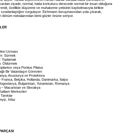
avardan ziyade, normal, hatta korkutucu derecede normal bir insan olduğuna
rendt, özellikle düşünme ve muhakeme yetisinin kaybolmasıyla birlikte
l sıradanlaştığını vurguluyor. Eichmann duruşmasından yola çıkarak,
nin dönüm noktalarından birini gözler önüne seriyor.
İLER
elesi Uzmanı
üm: Sürmek
m: Toplamak
m: Öldürmek
plantısı veya Pontius Pilatus
ağlı Bir Vatandaşın Görevleri
anya, Avusturya ve Protektora
– Fransa, Belçika, Hollanda, Danimarka, İtalya
 Yugoslavya, Bulgaristan, Yunanistan, Romanya
a – Macaristan ve Slovakya
Katliam Merkezleri
 Tanıklar
yiz, İnfaz
PARÇASI