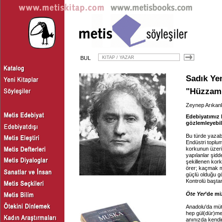
BUL
Sadık Ye
"Hüzzam
Zeynep Arıkanl
Edebiyatımız b
gözlemleyebil
Bu türde yazabi
Endüstri toplu
korkunun üzeri
yapılanlar şidde
şekillenen kor
örer; kaçmak m
güçlü olduğu g
Kontrolü baştan
Öte Yer
’de mi
Anadolu'da müt
hep gül(dür)mec
anınızda kendi