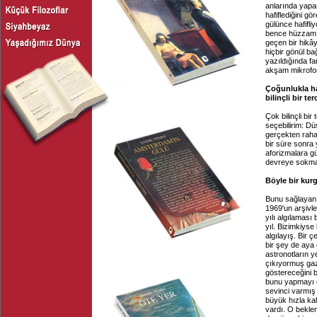
anlarında yapa
hafiflediğini g
gülünce hafifli
bence hüzzam m
geçen bir hikâ
hiçbir gönül ba
yazıldığında fa
akşam mikrofon
Çoğunlukla hat
bilinçli bir te
Çok bilinçli bi
seçebilirim: D
gerçekten rahat
bir süre sonra 
aforizmalara g
devreye sokmayı
Böyle bir kurg
Bunu sağlayan 
1969'un arşivle
yılı algılaması
yıl. Bizimkiyse
algılayış. Bir 
bir şey de aya
astronotların ye
çıkıyormuş gaz
göstereceğini 
bunu yapmayı ço
sevinci varmış 
büyük hızla ka
vardı. O beklen