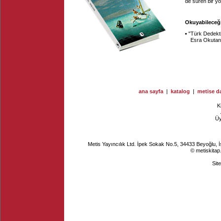
de süren bir y
Okuyabileceği
▪ "
Türk Dedekti
Esra Okuta
ana sayfa
|
katalog
|
metise da
K
Ü
Metis Yayıncılık Ltd. İpek Sokak No.5, 34433 Beyoğlu, 
© metiskitap
Sit