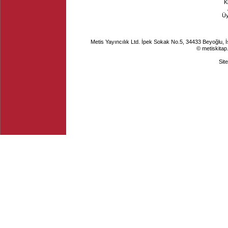
K
Ü
Metis Yayıncılık Ltd. İpek Sokak No.5, 34433 Beyoğlu, 
© metiskitap
Sit