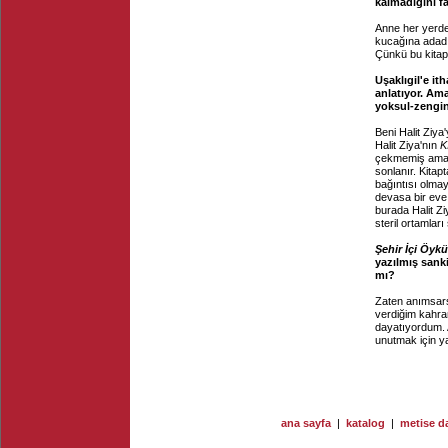
kalmadığını fa
Anne her yerde 
kucağına adadım
Çünkü bu kitapt
Uşaklıgil'e it
anlatıyor. Ama
yoksul-zengin 
Beni Halit Ziya
Halit Ziya'nın
K
çekmemiş ama öy
sonlanır. Kitap
bağıntısı olmay
devasa bir eve 
burada Halit Zi
steril ortamları
Şehir İçi Öykü
yazılmış sanki
mı?
Zaten anımsars
verdiğim kahra
dayatıyordum. 
unutmak için ya
ana sayfa
|
katalog
|
metise da