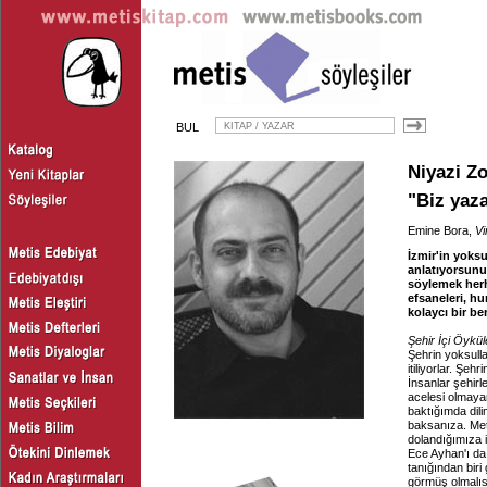
BUL
Niyazi Zo
"Biz yaz
Emine Bora,
Vi
İzmir'in yoksu
anlatıyorsunuz
söylemek herha
efsaneleri, hu
kolaycı bir b
Şehir İçi Öykül
Şehrin yoksulla
itiliyorlar. Şe
İnsanlar şehir
acelesi olmayan
baktığımda dili
baksanıza. Met
dolandığımıza 
Ece Ayhan'ı da 
tanığından biri
görmüş olmalısı