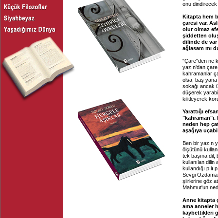
onu dindirecek 
Kitapta hem b
çaresi var. A
olur olmaz ef
şiddetten oluş
dilinde de var
ağlasam mı du
"Çare"den ne k
yazın'dan çare
kahramanlar çar
olsa, baş yana y
sokağı ancak ü
düşerek yarabi
kilitleyerek kor
Yarattığı efsa
"kahraman"ı. 
neden hep çat
aşağıya uçabi
Ben bir yazın 
ölçütünü kullan
tek başına dil,
kullanılan dilin
kullandığı pılı
Sevgi Özdamar'ı
şiirlerine göz
Mahmut'un neden
Anne kitapta ç
ama anneler he
kaybettikleri 