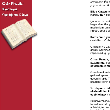
çevirmenin tanın
yayınevlerine ilk
Bilge Karasu'n
Karasu'nun ede
Çabamın biri çok
bağlandım. Garip
modernizmi tanım
Proust, Joyce gib
Karasu'nun yanı
çevirdiniz. Onla
Onlardan ve Lati
dergisi
Grand St
ihtiyacı olduğu y
Orhan Pamuk, A
kazandınız. Tür
söylememiz m
Genellemek mümk
getirmek gerek. 
geçen iki yılda 
kitaptan ikisini
Yurtdışında old
nitelendirilen k
edebi olarak nit
Bu üniversitedeki
Nesilden nesile 
anlatı biçimi. K