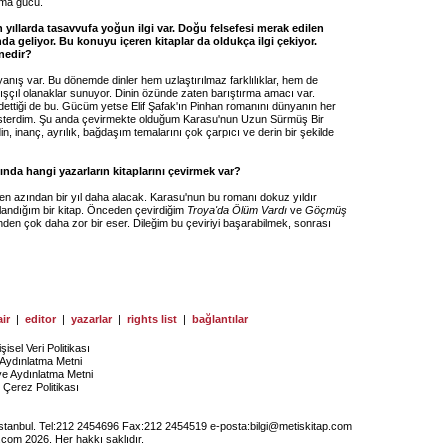
rma gücü.
 yıllarda tasavvufa yoğun ilgi var. Doğu felsefesi merak edilen
da geliyor. Bu konuyu içeren kitaplar da oldukça ilgi çekiyor.
nedir?
yanış var. Bu dönemde dinler hem uzlaştırılmaz farklılıklar, hem de
rışçıl olanaklar sunuyor. Dinin özünde zaten barıştırma amacı var.
ettiği de bu. Gücüm yetse Elif Şafak'ın Pinhan romanını dünyanın her
 isterdim. Şu anda çevirmekte olduğum Karasu'nun Uzun Sürmüş Bir
, inanç, ayrılık, bağdaşım temalarını çok çarpıcı ve derin bir şekilde
sında hangi yazarların kitaplarını çevirmek var?
 en azından bir yıl daha alacak. Karasu'nun bu romanı dokuz yıldır
landığım bir kitap. Önceden çevirdiğim
Troya'da Ölüm Vardı
ve
Göçmüş
nden çok daha zor bir eser. Dileğim bu çeviriyi başarabilmek, sonrası
ir
|
editor
|
yazarlar
|
rights list
|
bağlantılar
işisel Veri Politikası
Aydınlatma Metni
ye Aydınlatma Metni
Çerez Politikası
İstanbul. Tel:212 2454696 Fax:212 2454519 e-posta:
bilgi@metiskitap.com
.com 2026. Her hakkı saklıdır.