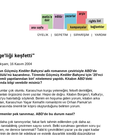
ÜYELİK
|
SEPETİM
|
SİPARİŞİM
|
YARDIM
e'liği keşfetti"
kşam
, 16 Kasım 2004
nun
Göçmüş Kediler Bahçesi
adlı romanının çevirisiyle ABD'de
Ödülü'nü kazandınız. Törende
Göçmüş Kediler Bahçesi
için '20'nci
emli yapıtlarından biri' nitelemesi yapıldı. Kitabın ABD'deki
nda bilgi verebilir misiniz?
rumlar çok olumlu. Karasu'nun kurgu yeteneğini, felsefi derinliğini,
 anlatı örgüsünü öven yazılar. Hepsi de doğru. Kitabın Borges'i, Kafka'yı,
no'yu hatırlattığı söylendi. Benim en hoşuma giden yorum, kitabın arka
lan, Karasu'nun Yaşar Kemal'in romantizmi ve Orhan Pamuk'un
rasında önemli bir köprü oluşturduğunu belirten yorum.
irmenler pek tanınmaz. ABD'de bu durum nasıl?
daha çok tanınıyorlar, fakat fark tahmin edilenden çok daha az.
n tanıtabilmiş çevirmen sayısı sınırlı. Belki sorulması gereken soru şu:
n, ne derece tanınmalı? Tabii ki çevirdikleri yazar ya da yapıt kadar
rinin de derin bir edebiyat ve estetik duyarlılık istediği düşünülürse