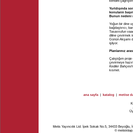
kendini çağrıştı
Yurtdışında son
konuların başın
Bunun nedeni 
Yoğun bir dine u
bağdaştırıcı, ba
Tasavvufun vaad
diline çevirmek
Günün Akşamı din
işliyor.
Planlarınız ara
Çalıştığım proje
çevirmeye hazır
Kediler Bahçesi
'
kısmet.
ana sayfa
|
katalog
|
metise da
K
Ü
Metis Yayıncılık Ltd. İpek Sokak No.5, 34433 Beyoğlu, 
© metiskitap