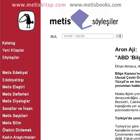
BUL
Aron Aji
:
"ABD 'Bilg
Efnan Atmaca,
A
Bilge Karasu'
Ulusal Çeviri 
Yüzyıl'ın en ön
yorumları hakkı
Kitaba ilişkin yo
deneyselciliğini,
Beckett'ı, Calvi
kapağında yer a
posmodernizmi a
Türkiye'de çev
Türkiye'ye göre 
Kendilerini isme
Çevirmenler nede
değil. Fakat çevi