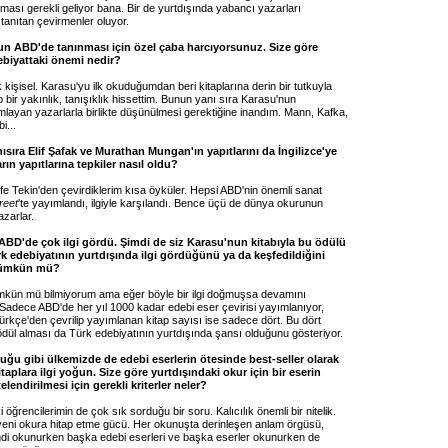
ması gerekli geliyor bana. Bir de yurtdışında yabancı yazarları
 tanıtan çevirmenler oluyor.
un ABD'de tanınması için özel çaba harcıyorsunuz. Size göre
biyattaki önemi nedir?
 kişisel. Karasu'yu ilk okuduğumdan beri kitaplarına derin bir tutkuyla
 bir yakınlık, tanışıklık hissettim. Bunun yanı sıra Karasu'nun
layan yazarlarla birlikte düşünülmesi gerektiğine inandım. Mann, Kafka,
i...
sıra Elif Şafak ve Murathan Mungan'ın yapıtlarını da İngilizce'ye
rın yapıtlarına tepkiler nasıl oldu?
fe Tekin'den çevirdiklerim kısa öyküler. Hepsi ABD'nin önemli sanat
reet
'te yayımlandı, ilgiyle karşılandı. Bence üçü de dünya okurunun
azarlar.
BD'de çok ilgi gördü. Şimdi de siz Karasu'nun kitabıyla bu ödülü
k edebiyatının yurtdışında ilgi gördüğünü ya da keşfedildiğini
ümkün mü?
ün mü bilmiyorum ama eğer böyle bir ilgi doğmuşsa devamını
Sadece ABD'de her yıl 1000 kadar edebi eser çevirisi yayımlanıyor,
Türkçe'den çevrilip yayımlanan kitap sayısı ise sadece dört. Bu dört
n ödül alması da Türk edebiyatının yurtdışında şansı olduğunu gösteriyor.
uğu gibi ülkemizde de edebi eserlerin ötesinde best-seller olarak
itaplara ilgi yoğun. Size göre yurtdışındaki okur için bir eserin
elendirilmesi için gerekli kriterler neler?
 öğrencilerimin de çok sık sorduğu bir soru. Kalıcılık önemli bir nitelik.
yeni okura hitap etme gücü. Her okunuşta derinleşen anlam örgüsü,
endi okunurken başka edebi eserleri ve başka eserler okunurken de