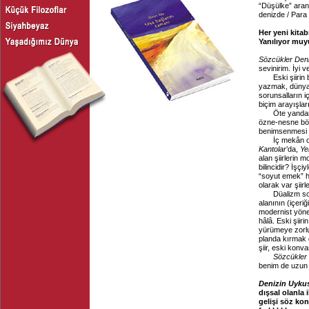
“Düşülke” aranı
denizde / Para 
Her yeni kitab
Yanılıyor mu
Sözcükler Deni
sevinirim. İyi 
Eski şiirin bağ
yazmak, dünyad
sorunsalların i
biçim arayışları
Öte yandan, f
özne-nesne böl
benimsenmesi z
İç mekân olgus
Kantolar
’da,
Ye
alan şiirlerin
bilincidir? İşç
“soyut emek” hâ
olarak var şiirl
Düalizm sorunu 
alanının (içeri
modernist yönel
hâlâ. Eski şiiri
yürümeye zorluy
planda kırmak g
şiir, eski konva
Sözcükler 
benim de uzun b
Denizin Uyk
dışsal olanla 
gelişi söz ko