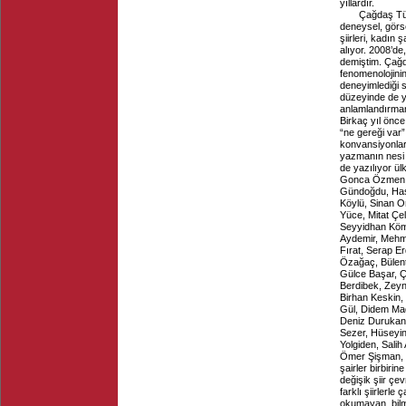
yıllardır.
Çağdaş Türk şi
deneysel, görsel
şiirleri, kadın 
alıyor. 2008’de,
demiştim. Çağda
fenomenolojinin,
deneyimlediği s
düzeyinde de 
anlamlandırmanın
Birkaç yıl önc
“ne gereği var”
konvansiyonlara
yazmanın nesi öz
de yazılıyor ül
Gonca Özmen, A
Gündoğdu, Hasi
Köylü, Sinan O
Yüce, Mitat Çe
Seyyidhan Kömü
Aydemir, Mehm
Fırat, Serap E
Özağaç, Bülent
Gülce Başar, 
Berdibek, Zeyn
Birhan Keskin,
Gül, Didem Mad
Deniz Durukan
Sezer, Hüseyin
Yolgiden, Sali
Ömer Şişman, 
şairler birbiri
değişik şiir ç
farklı şiirlerl
okumayan, bilm