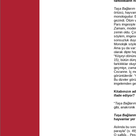
farklılıkları
Taşa Bağlarım
örtüsü, hayvanl
monologudur. Ev
gezindi. Ölüm v
Pars imgesiyle 
Zamanı
, modern
zemin oldu. Çok 
söylem, imgesel
sonsuzluk duygu
Monolojik söyle
Ama şu da var: 
olarak dipte he
“Köşeyi dönünc
15); bütün düny
farklılıklar ol
geçmişe, zamans
Cezanne. İç me
görüntülerdir: 
Bu dizeler görü
imgelemden ge
Kitabınızın ad
ifade ediyor?
“
Taşa Bağları
gibi, anakronik
Taşa Bağları
hayvanlar yer 
Aslında bu soru
parayla” (s. 49
O saflığı... Pe