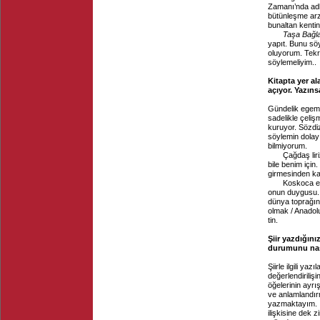
Zamanı’nda adla
bütünleşme arzu
bunaltan kenti
Taşa Bağl
yapıt. Bunu sö
oluyorum. Tekr
söylemeliyim..
Kitapta yer ala
açıyor. Yazınsa
Gündelik egemen
sadelikle çelişm
kuruyor. Sözdiz
söylemin dolayı
bilmiyorum.
Çağdaş lirizmi
bile benim için
girmesinden ka
Koskoca evrene 
onun duygusu.
dünya toprağın
olmak / Anadolu
tin.
Şiir yazdığını
durumunu nas
Şiirle ilgili ya
değerlendiriliş
öğelerinin ayrış
ve anlamlandırm
yazmaktayım. İm
ilişkisine dek