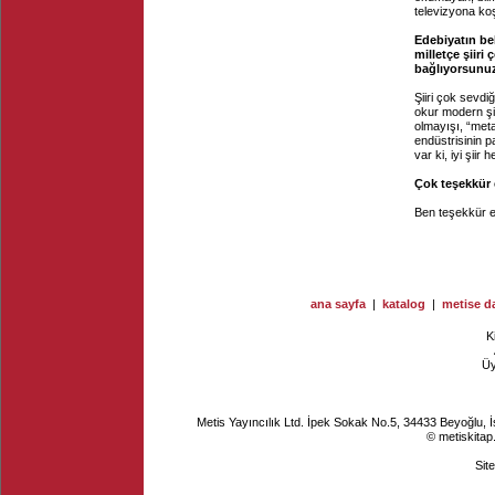
televizyona koşa
Edebiyatın bel
milletçe şiiri
bağlıyorsunu
Şiiri çok sevd
okur modern şi
olmayışı, “metal
endüstrisinin p
var ki, iyi şii
Çok teşekkür 
Ben teşekkür ed
ana sayfa
|
katalog
|
metise da
K
Ü
Metis Yayıncılık Ltd. İpek Sokak No.5, 34433 Beyoğlu, 
© metiskitap
Sit