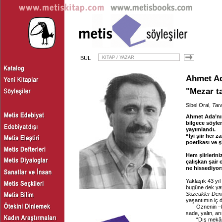
BUL
Ahmet A
"Mezar t
Sibel Oral,
Tara
Ahmet Ada’nın
bilgece söyle
yayımlandı.
“İyi şiir her 
poetikası ve 
Hem şiirlerini
çalışkan şair 
ne hissediyo
Yaklaşık 43 yı
bugüne dek yay
Sözcükler Deni
yaşantımın iç d
Öznenin –ki b
sade, yalın, ar
“Dış mekân”, k