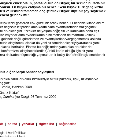
koruyucu erkek olsun, parası olsun da istiyor, bir şekilde burada bir
onusu. En büyük çatışma bu bence. ‘Yeni kuşak Türk genç kızlar
leri ve ilişkileri tamamen değiştirmek istiyor’ diye bir şey söylemek
sebebi gelenek mi?
çelişkilerini gösteren çok güzel bir örnek bence. O nedenle kitaba aldım.
ler değişsin istiyorlar, ama kadın olma avantajlarından vazgeçmek
ynı erkekler gibi. Erkekler de yaşam değişsin ve kadınlarla daha eşit
sınlar istiyorlar ama evdeki kadının hizmetinden de mahrum kalmak
Bu gelenek değil, çıkarlardan ve avantajlardan vazgeçememek aslında.
nuda eleştirecek olanlar da yeni bir feminist eleştiriyi yaratacak yeni
 olacak herhalde. Elbette bu değişimden yana olan erkekler de
 konformizmi eleştireceklerdir. Çünkü kadın olduğu için bir yere
nra da kadın düşmanlığı yapmak artık kolay üstü örtülüp gizlenebilecek
iz diğer Serpil Sancar söyleşileri
eklik farklı erkeklik kimlikleriyle bir tür pazarlık, ilişki, uzlaşma ve
yaşıyor
"
,
Varlık
, Haziran 2009
ânsız iktidar
"
z,
Cumhuriyet Dergi
, 26 Temmuz 2009
ir
|
editor
|
yazarlar
|
rights list
|
bağlantılar
işisel Veri Politikası
Aydınlatma Metni