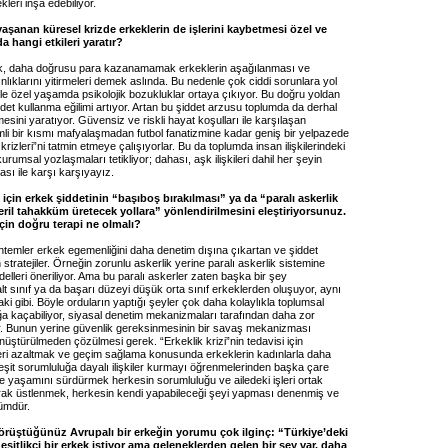
kleri inşa edebiliyor.
anan küresel krizde erkeklerin de işlerini kaybetmesi özel ve
 hangi etkileri yaratır?
ek, daha doğrusu para kazanamamak erkeklerin aşağılanması ve
lıklarını yitirmeleri demek aslında. Bu nedenle çok ciddi sorunlara yol
le özel yaşamda psikolojik bozukluklar ortaya çıkıyor. Bu doğru yoldan
et kullanma eğilimi artıyor. Artan bu şiddet arzusu toplumda da derhal
esini yaratıyor. Güvensiz ve riskli hayat koşulları ile karşılaşan
mli bir kısmı mafyalaşmadan futbol fanatizmine kadar geniş bir yelpazede
krizleri”ni tatmin etmeye çalışıyorlar. Bu da toplumda insan ilişkilerindeki
urumsal yozlaşmaları tetikliyor; dahası, aşk ilişkileri dahil her şeyin
sı ile karşı karşıyayız.
i için erkek şiddetinin “başıboş bırakılması” ya da “paralı askerlik
 eril tahakküm üretecek yollara” yönlendirilmesini eleştiriyorsunuz.
 için doğru terapi ne olmalı?
öntemler erkek egemenliğini daha denetim dışına çıkartan ve şiddet
 stratejiler. Örneğin zorunlu askerlik yerine paralı askerlik sistemine
elleri öneriliyor. Ama bu paralı askerler zaten başka bir şey
t sınıf ya da başarı düzeyi düşük orta sınıf erkeklerden oluşuyor, aynı
 gibi. Böyle orduların yaptığı şeyler çok daha kolaylıkla toplumsal
a kaçabiliyor, siyasal denetim mekanizmaları tarafından daha zor
or. Bunun yerine güvenlik gereksinmesinin bir savaş mekanizması
üştürülmeden çözülmesi gerek. “Erkeklik krizi”nin tedavisi için
leri azaltmak ve geçim sağlama konusunda erkeklerin kadınlarla daha
eşit sorumluluğa dayalı ilişkiler kurmayı öğrenmelerinden başka çare
le yaşamını sürdürmek herkesin sorumluluğu ve ailedeki işleri ortak
rak üstlenmek, herkesin kendi yapabileceği şeyi yapması denenmiş ve
zümdür.
rüştüğünüz Avrupalı bir erkeğin yorumu çok ilginç: “Türkiye’deki
eşitlikçi bir erkek istiyor ama geleneklerden gelen bir şey var, daha