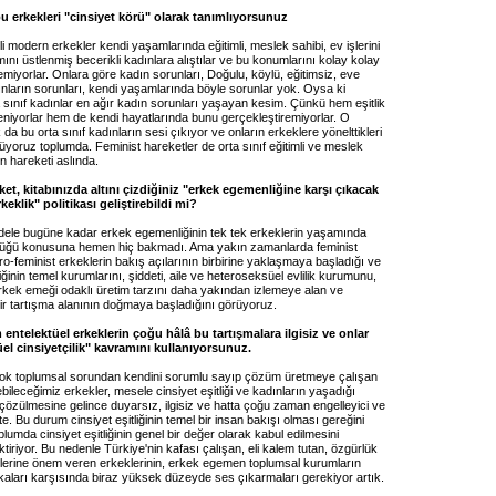
u erkekleri "cinsiyet körü" olarak tanımlıyorsunuz
tli modern erkekler kendi yaşamlarında eğitimli, meslek sahibi, ev işlerini
nı üstlenmiş becerikli kadınlara alıştılar ve bu konumlarını kolay kolay
emiyorlar. Onlara göre kadın sorunları, Doğulu, köylü, eğitimsiz, eve
ınların sorunları, kendi yaşamlarında böyle sorunlar yok. Oysa ki
 sınıf kadınlar en ağır kadın sorunları yaşayan kesim. Çünkü hem eşitlik
eniyorlar hem de kendi hayatlarında bunu gerçekleştiremiyorlar. O
da bu orta sınıf kadınların sesi çıkıyor ve onların erkeklere yönelttikleri
görüyoruz toplumda. Feminist hareketler de orta sınıf eğitimli ve meslek
ın hareketi aslında.
et, kitabınızda altını çizdiğiniz "erkek egemenliğine karşı çıkacak
erkeklik" politikası geliştirebildi mi?
ele bugüne kadar erkek egemenliğinin tek tek erkeklerin yaşamında
düğü konusuna hemen hiç bakmadı. Ama yakın zamanlarda feminist
ro-feminist erkeklerin bakış açılarının birbirine yaklaşmaya başladığı ve
inin temel kurumlarını, şiddeti, aile ve heteroseksüel evlilik kurumunu,
erkek emeği odaklı üretim tarzını daha yakından izlemeye alan ve
bir tartışma alanının doğmaya başladığını görüyoruz.
entelektüel erkeklerin çoğu hâlâ bu tartışmalara ilgisiz ve onlar
üel cinsiyetçilik" kavramını kullanıyorsunuz.
çok toplumsal sorundan kendini sorumlu sayıp çözüm üretmeye çalışan
ebileceğimiz erkekler, mesele cinsiyet eşitliği ve kadınların yaşadığı
 çözülmesine gelince duyarsız, ilgisiz ve hatta çoğu zaman engelleyici ve
. Bu durum cinsiyet eşitliğinin temel bir insan bakışı olması gereğini
oplumda cinsiyet eşitliğinin genel bir değer olarak kabul edilmesini
iktiriyor. Bu nedenle Türkiye'nin kafası çalışan, eli kalem tutan, özgürlük
erlerine önem veren erkeklerinin, erkek egemen toplumsal kurumların
itikaları karşısında biraz yüksek düzeyde ses çıkarmaları gerekiyor artık.