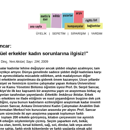
ÜYELİK
|
SEPETİM
|
SİPARİŞİM
|
YARDIM
ancar
:
üel erkekler kadın sorunlarına ilgisiz!"
 Dinç,
Yeni Aktüel, Sayı: 194
, 2009
alar kadınlar lehine değişiyor ancak şiddet olayları azalmıyor, tam
çtikçe artıyor. Dünya genelinde sadece şiddet değil kadınlara karşı
 ayrımcılıklarla mücadele edilirken, artık madalyonun diğer
erkeklerin araştırılması da giderek önem kazanıyor. Uzun yıllardır
siyet ve feminizm üzerine çalışmalar yapan Ankara Üniversitesi
ler ve Kamu Yönetimi Bölümü öğretim üyesi Prof. Dr. Serpil Sancar,
iye'de ilk kez kapsamlı bir araştırma yaptı ve araştırması birkaç ay
yınları tarafından yayımlandı:
Erkeklik: İmkânsız İktidar
. Erkek
 erkeklere ne ifade ettiğinin ve nasıl yaşandığının bugüne dek çok
iğini, oysa bunun kadınların ezilmişliğini araştırmak kadar önemli
nen Sancar, Ankara Üniversitesi Kadın Çalışmaları Anabilim Dalı
ırmaları Merkezi'nin kurucuları arasında yer alıyor. Prof. Sancar
şum sürecinde iki ayrı araştırma yaparak toplumun farklı
toplam 200 erkekle görüşmüş, kitabın çerçevesini ise ayrıntılı
4 erkeğin söylemleriyle çizmiş. Seçim yaparken evli, bekâr,
 olan, kentli, kırsal kökenli, sağ, sol, dindar, laik veya ateist
 sahip, farklı etnik kökenlerde ve farklı yaşlarda olmak gibi