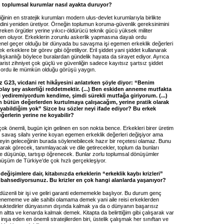
toplumsal kurumlar nasıl ayakta duruyor?
inin en stratejik kurumları modern ulus-devlet kurumlarıyla birlikte
dini yeniden üretiyor. Örneğin toplumun koruma-güvenlik gereksinimini
eken örgütler yerine yıkıcı-öldürücü teknik gücü yüksek militer
n oluyor. Erkeklerin zorunlu askerlik yapmasına dayalı ordu
genel geçer olduğu bir dünyada bu savaşma işi egemen erkeklik değerleri
k erkeklere bir görev gibi öğretiliyor. Eril şiddet yani şiddet kullanarak
ışkanlığı böylece buralardan gündelik hayata da sirayet ediyor. Ayrıca
tarist zihniyet çok güçlü ve güvenliğin sadece kayıtsız şartsız şiddet
ir ordu ile mümkün olduğu görüşü yaygın.
G23, vicdani ret hikâyesini anlatırken şöyle diyor: “Benim
olay şey askerliği reddetmektir. (...) Ben eskiden anneme mutfakta
 yediremiyordum kendime, şimdi sürekli mutfağa giriyorum. (...)
n bütün değerlerden kurtulmaya çalışacağım, yerine pratik olarak
oyabildiğim yok” Sizce bu sözler neyi ifade ediyor? Bu erkek
ğerlerin yerine ne koyabilir?
ok önemli, bugün için gelinen en son nokta bence. Erkekleri birer üretim
 savaş silahı yerine koyan egemen erkeklik değerleri değişiyor ama
eyin geleceğinin burada söylenebilecek hazır bir reçetesi olamaz. Bunu
arak görecek, tanımlayacak ve dile getirecekler, toplum da bunları
e düşünüp, tartışıp öğrenecek. Bunlar zorlu toplumsal dönüşümler
nüşüm de Türkiye’de çok hızlı gerçekleşiyor.
eğişimlere dair, kitabınızda erkeklerin “erkeklik kaybı krizleri”
bahsediyorsunuz. Bu krizler en çok hangi alanlarda yaşanıyor?
düzenli bir işi ve geliri garanti edememekle başlıyor. Bu durum genç
enememe ve aile sahibi olamama demek yani aile reisi erkeklerden
uktedirler dünyasının dışında kalmak ya da o dünyanın başarısız
n altta ve kenarda kalmak demek. Kitapta da belirttiğim gibi çalışarak var
 inşa eden en önemli stratejilerden biri, üstelik çalışmak her sınıftan ve