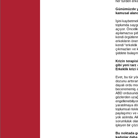
her türden erke
Günümüzde yaş
kamusal alanda
İşini kaybetm
toplumda saygın
açıyor. Öncelik
aşılamazsa şidd
kendi örgütlenm
erkeklerin öne
kendi “erkeklik 
çıkmazları ve k
şiddete bulaşma
Krizin terapis
gibi yeni tarz
Erkeklik krizi
Evet, bu tür y
dozunu arttıran
dayalı ordu mod
becerememiş al
ABD ordusundaki
gözlerden uzağ
engellenebiliy
yaratılmaya dön
toplumsal risk
paylaşımcı ve 
yok aslında. Ai
sorumluluk ola
işleyen bir çö
Bu noktada gö
kadınlar daha 