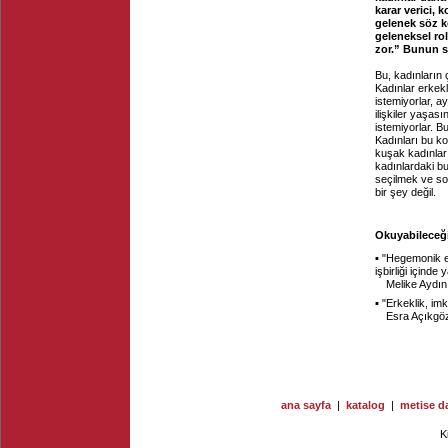
karar verici, 
gelenek söz k
geleneksel rol
zor.” Bunun 
Bu, kadınların 
Kadınlar erkek
istemiyorlar, a
ilişkiler yaşa
istemiyorlar. 
Kadınları bu ko
kuşak kadınlar
kadınlardaki bu
seçilmek ve so
bir şey değil.
Okuyabileceğin
▪ "
Hegemonik erk
işbirliği içinde 
Melike Aydın
▪ "
Erkeklik, imk
Esra Açıkgö
ana sayfa
|
katalog
|
metise da
K