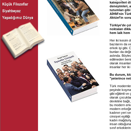
kategorileri d
deneyimleri, ai
tutumları gib
AİHM'nin Türk
Aktüel
'in soru
Türkiye'de ço
noktaları dikk
hem laik hem
Her iki kesim de
bazılarını da v
erkek işi gibi.
bunları da deği
aslında. Böylece
edilmeden benim
olarak insanları
insanlar her ik
Bu durum, kit
"yeterince ne
Türk modernleşm
peşinde koşmay
gibi eğitimli v
olarak çocuklar
devletine bağlı
bu modern erke
modern erkeğin
kadının yeri se
cinsiyet eşitli
kadın mağduriye
insan olduğuna
sınıf erkekler