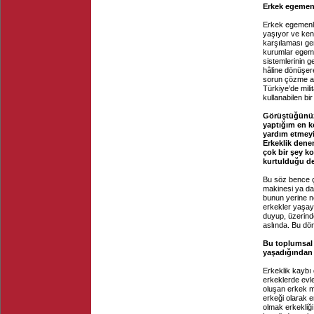
Erkek egemen 
Erkek egemenliğ
yaşıyor ve ken
karşılaması ger
kurumlar egeme
sistemlerinin 
hâline dönüşere
sorun çözme al
Türkiye’de mili
kullanabilen b
Görüştüğünüz 
yaptığım en k
yardım etmeyi
Erkeklik dene
çok bir şey k
kurtulduğu de
Bu söz bence ç
makinesi ya da
bunun yerine n
erkekler yaşay
duyup, üzerind
aslında. Bu dö
Bu toplumsal d
yaşadığından 
Erkeklik kaybı 
erkeklerde evl
oluşan erkek m
erkeği olarak e
olmak erkekliği