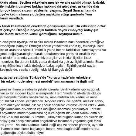
ikkate almış. Seçilen erkeklerle meslek ve aile sahibi olmak, babalık
le ilişkileri, cinsiyet farkları hakkındaki görüşleri, askerliğe dair
i birçok konuda uzun söyleşiler yapmış. Serpil Sancar, tam da
iye'yi kadına karşı şiddetten mahkûm ettiği günlerde
Yeni
larını yanıtladı.
k farklı kesimlerden erkeklerle görüşmüşsünüz. Bu erkeklerin ortak
at çekiyor. Örneğin biyolojik farklara dayalı cinsiyetçi anlayışın
 de İslami kesimde kabul gördüğünü söylüyorsunuz.
 cinsiyetin biyolojik bir özellik olarak insanlara bazı becerileri verdiği ve
ermediğine inanıyor. Örneğin çocuk yetiştirmek kadın işi, teknolojik işler
 Cinsler arasında sürekli üstünlük ya da beceri farklılıkları tanımlayarak ve
şmez doğal yaratılışlar olarak kabullenmekte geniş bir ortaklık var
 cinsler arasında yaratılan hiyerarşiler ve iktidar ilişkileri itiraz
seniyor. Bu durum laiklik ya da dindarlıkla çok az ilişkili aslında. Esas
n eşitliğine inanmakla değişiyor bakış açıları. Eşitliği gerekli sayan
i kesimde de, sayıları değişmekle birlikte çok değil.
apta bahsettiğiniz Türkiye'de "kurucu irade"nin erkeklere
t bir erkek modernleşmesi modeli" sunamaması ile ilgili mi?
esinin kurucu iradesini şekillendirenler Batılı kadınlar gibi özgürlük
acak bir modern kadın istemişlerdir. Hem "medeni" ülkelerde olduğu
e gerektiğinde meslek sahibi olacak, ama mutlaka aile kadını ve anne
ını bizzat kendisi yetiştirecek. Modern erkek ise eğitimli, meslek sahibi,
, orta düzeyde dindar, aile ve çocuk sahibi ve vatansever bir erkek. Ama
ğin kadınlarla erkeklerin eşit olduğuna inanması gerekmiyor. Tersine
 hayatında modern yani başı açık ve eğitimli bir kadın olacak ama bu
ssiz ve ikincil olacak. Bu model Türkiye'de bugüne kadar erkeklerin bir
ği anlayışına sahip olmalarını engelledi ve toplumsal yaşamda çok fazla
ti yarattı. Aslında kadınları farklı değil eşit ve benzer görmek, aynı tür
 inanmak meselenin başlangıcı bence. Ama bugün hâlâ modern orta
in çoğunluğu böyle düşünmüyor.