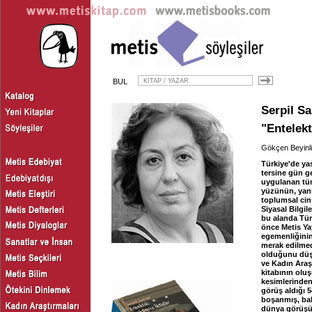
BUL
Serpil S
"Entelekt
Gökçen Beyinli
Türkiye'de yas
tersine gün ge
uygulanan tüm
yüzünün, yani 
toplumsal cin
Siyasal Bilgi
bu alanda Türk
önce Metis Ya
egemenliğinin
merak edilmed
olduğunu düşü
ve Kadın Araşt
kitabının olu
kesimlerinden 
görüş aldığı 5
boşanmış, baba
dünya görüşüne