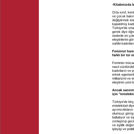
-Kitabınızda b
Orta sınıf, ken
ve çocuk bakımı
değiştirmek ist
kapatılmış kad
Türkiye'de orta
gerek diye öğr
nedenle en çok 
eleştirilerini 
sahibi kadınlar
Feminist harek
farklı bir tür 
Feminist mücad
nasıl sürdürül
kadınların ve p
erkek egemenliğ
militarizmi ve 
eleştiren yeni 
Ancak sanırım 
için "entelekt
Türkiye'de bir
entelektüel diy
ayrımcılıkların
olumsuz görüşte
baltalıyor ve t
zorlaştırıp gec
ve eşitlik değ
işleyişi ve pol