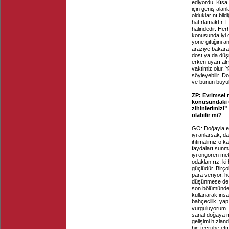
ediyordu. Kısa 
için geniş alan
olduklarını bi
hatırlamaktır. 
halindedir. Her
konusunda iyi 
yöne gittiğini
araziye bakarak
dost ya da düş
erken uyarı al
vaktimiz olur.
söyleyebilir. D
ve bunun büyük 
ZP: Evrimsel 
konusundaki uy
zihinlerimizi
olabilir mi?
GO: Doğayla etk
iyi anlarsak, d
ihtimalimiz o 
faydaları sunma
iyi öngören me
odaklanırız, ki
güçlüdür. Birço
para veriyor, h
düşünmese de. 
son bölümünde, 
kullanarak insan
bahçecilik, ya
vurguluyorum. 
sanal doğaya m
gelişimi hızlan
hiç tecrübe et