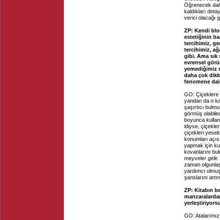
Öğrenecek daha
kaldıkları det
verici olacağı
ZP: Kendi blog
estetiğinin ba
tercihimiz, ge
tercihimiz, ağ
gibi. Ama sık
evrensel görün
yemediğimiz re
daha çok dikk
fenomene dair
GO: Çiçeklere o
yandan da o ka
şaşırtıcı bulm
görmüş olabilec
boyunca kulland
idiyse, çiçekle
çiçekleri yesek
konumları açısı
yapmak için kull
kovanlarını bul
meyveler gelir.
zaman olgunlaşa
yardımcı olmuş
şanslarını artır
ZP: Kitabın b
manzaralardan
yerleştiriyor
GO: Atalarımız 