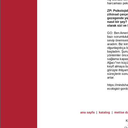
harcaması pek
ZP: Psikoloji
zihinsel çerç
gezegende yüz
nasıl bir şey
olarak sizi v
GO: Ben Amerik
bazı sorumlulu
sevip önemseme
aradım: Biz ki
olgunlaştıkça 
başladım. Şunu
yöntemler önce
sağlama kapasi
Ağacı”nın küçü
keyif almaya ba
görüşte ihtişam
süreçlerin son
artar.
https://mindsh
ecologist-gord
ana sayfa
|
katalog
|
metise da
K