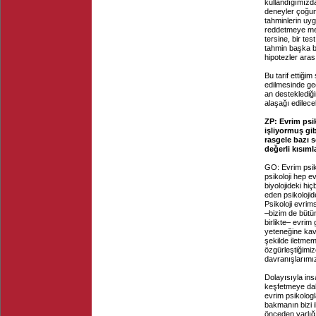
kullandığımızd
deneyler çoğun
tahminlerin uyg
reddetmeye mey
tersine, bir te
tahmin başka b
hipotezler ara
Bu tarif ettiği
edilmesinde geç
an desteklediğ
alaşağı edilece
ZP: Evrim psi
işliyormuş gib
rasgele bazı s
değerli kısıml
GO: Evrim psiko
psikoloji hep e
biyolojideki hiç
eden psikolojid
Psikoloji evrim
–bizim de bütün
birlikte– evrim
yeteneğine kavu
şekilde iletme
özgürleştiğimiz
davranışlarımı
Dolayısıyla ins
keşfetmeye daha
evrim psikolog
bakmanın bizi i
önceden varlığ