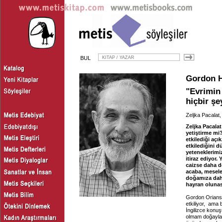
BUL
Gordon H
"Evrimin 
hiçbir şe
Zeljka Pacalat
Zeljka Pacala
yetiştirme mi?
etkilediği aç
etkilediğini d
yeteneklerimiz
itiraz ediyor.
caizse daha d
acaba, mesele
doğamıza daha
hayran olunası
Gordon Orians:
etkiliyor, ama
İngilizce konuş
olmam doğayla 