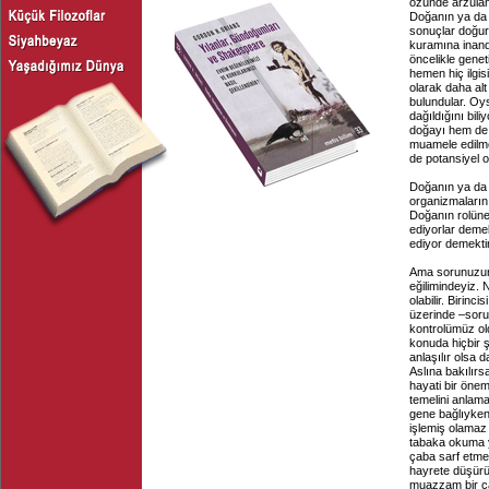
özünde arzulan
Doğanın ya da 
sonuçlar doğur
kuramına inand
öncelikle genet
hemen hiç ilgis
olarak daha al
bulundular. Oy
dağıldığını bil
doğayı hem de 
muamele edilmes
de potansiyel 
Doğanın ya da 
organizmaların
Doğanın rolüne
ediyorlar demek
ediyor demektir
Ama sorunuzun d
eğilimindeyiz.
olabilir. Birin
üzerinde –soru
kontrolümüz ol
konuda hiçbir 
anlaşılır olsa d
Aslına bakılırs
hayati bir önem
temelini anlama
gene bağlıyken
işlemiş olamaz 
tabaka okuma y
çaba sarf etme
hayrete düşürü
muazzam bir ça