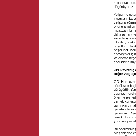
kullanmak duru
düşünüyoruz.
Yetiştirme etke
insanların faz
yetiştirip eğit
önüne alındığı
muazzam bir fa
daha az fark ya
akranlarıyla ol
Elbette çocukl
hayatlarını bir
başarıları üzer
ebeveynler içi
Ve elbette birç
çocukların hay
ZP: Davranış 
değer ve geçe
GO: Hem evrim 
güdüleyen başlı
görüşüdür. Yani
yapmayı tercih 
önerme test edil
yemek konusun
tatminkârdır; a
genetik olarak 
gerekmez. Aynı
olarak daha za
yerleşmiş olan
Bu önermenin (v
bileşenlerine ve