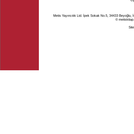
Ü
Metis Yayıncılık Ltd. İpek Sokak No.5, 34433 Beyoğlu, 
© metiskitap
Sit