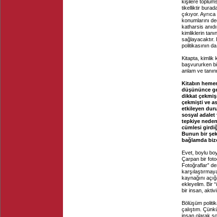
kişilere toplum
tikelliktir bur
çıkıyor. Ayrıca
konumlarını de
katharsis anıdı
kimliklerin tanı
sağlayacaktır.
politikasının d
Kitapta, kimlik
başvururken bir
anlam ve tanın
Kitabın hemen
düşününce ge
dikkat çekmişs
çekmişti ve a
etkileyen duru
sosyal adalet
tepkiye neden
cümlesi girdi
Bunun bir şek
bağlamda bize
Evet, boylu boy
Çarpan bir fotoğ
Fotoğraflar” d
karşılaştırmaya
kaynağını açığ
ekleyelim. Bir 
bir insan, aktiv
Bölüşüm politi
çalıştım. Çünkü
insan olarak so