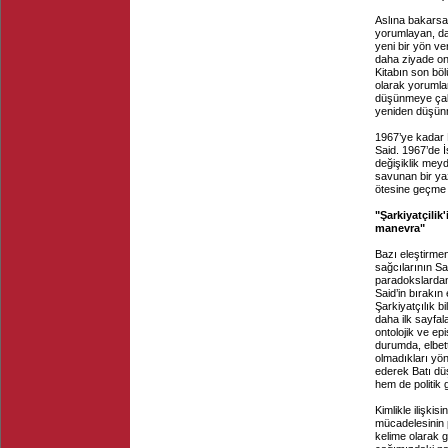
Aslına bakarsan
yorumlayan, dah
yeni bir yön v
daha ziyade on
Kitabın son böl
olarak yorumlar
düşünmeye çalı
yeniden düşün
1967’ye kadar B
Said. 1967’de İs
değişiklik meyd
savunan bir ya
ötesine geçme 
"Şarkiyatçilik
manevra"
Bazı eleştirme
sağcılarının S
paradokslardan,
Said’in bırakın
Şarkiyatçılık b
daha ilk sayfal
ontolojik ve epi
durumda, elbett
olmadıkları yö
ederek Batı dü
hem de politik
Kimlikle ilişki
mücadelesinin 
kelime olarak 