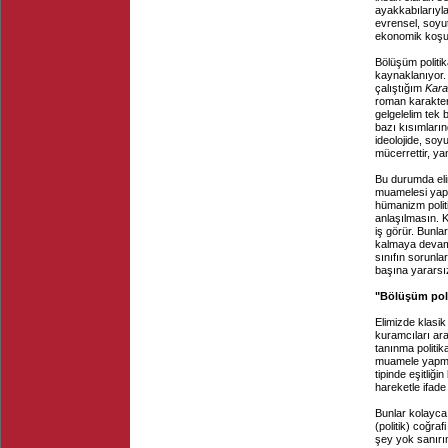
ayakkabılarıyl
evrensel, soyut
ekonomik koşul
Bölüşüm politika
kaynaklanıyor.
çalıştığım
Kara
roman karakteri
gelgelelim tek
bazı kısımların
ideolojide, soyu
mücerrettir, yan
Bu durumda elim
muamelesi yapan
hümanizm polit
anlaşılmasın. K
iş görür. Bunla
kalmaya devam e
sınıfın sorunla
başına yararsız
"Bölüşüm poli
Elimizde klasik
kuramcıları arac
tanınma politika
muamele yapmak
tipinde eşitliğin
hareketle ifad
Bunlar kolayca
(politik) coğra
şey yok sanırım