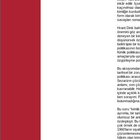
inkâr edilir. İç
kaçınılmaz olar
kimliğin kurdud
form olarak ki
savaşları senar
Hrant Dink bahs
önemini göz ar
deneyen bir kim
düşünürsek özg
belirli tipte bi
politikasının b
Kimlik politika
amaçlarıyla uyum
özgürleşme poli
Bu aksiyomdan k
tarihsel bir zo
politikası aras
Sezarizm çözüml
anlamı, son çö
kavranabilir. He
içinde açıklık
ben sorayım: Pe
bulunmadığına d
Bu soru “kimlik
ayrımla, bir ta
olumsuz bir anl
özdeşleşti. Bu 
çok örnek de or
1960’ların siya
çözümlemesindek
hâkim olan kim