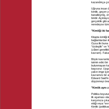
kazandıkça ço
Uğruna insan ö
kimlik, geçen y
banalleşmiş, en
biridir. Açıkla
gerçeklik gibi 
neredeyse tümü
"Kimliği iki f
Kitapta kimliği 
bağlamlardan ik
Oysa ilki buna s
“özdeşlik” ve “
(zâten genellikl
kavram). Fakat 
Böyle kavramla
tatmin edici bir
bulunmayan kavr
başvurur.
Uyga
yakın imge içer
kavramını bir a
Edward Said’in 
düşünmeyi öne
"Kimlik aynı 
Politika boyutu
ilk aşaması ola
karşımıza çıka
ettiği veya “ev
Kimlik (politika