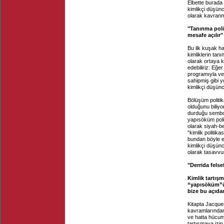
Elbette burada 
kimlikçi düşünc
olarak kavranm
"Tanınma polit
mesafe açılır"
Bu ilk kuşak ha
kimliklerin tan
olarak ortaya 
edebiliriz: Eğe
programıyla ve
sahipmiş gibi y
kimlikçi düşünc
Bölüşüm politik
olduğunu biliyo
durduğu sembol
yapısöküm polit
olarak siyah-be
“kimlik politik
bundan böyle e
kimlikçi düşün
olarak tasavvur
"Derrida felsef
Kimlik tartış
“yapısöküm”ün
bize bu açıda
Kitapta Jacques
kavramlarından 
ve hatta hücuma
tartışmaya izi