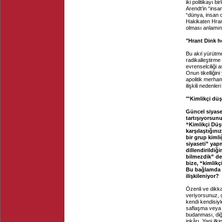
iki politikayı 
Arendt’in “insa
“dünya, insan o
Hakikaten Hran
olması anlamınd
"Hrant Dink h
Bu akıl yürütme
radikalleştirme 
evrenselciliği 
Onun tikelliğin
apolitik merham
ilişkili nedenle
"'Kimlikçi düş
Güncel siyase
tartışıyorsun
“Kimlikçi Düşü
karşılaştığını
bir grup kimli
siyaseti” yap
dillendirildi
bilmezdik” den
bize, “kimlik
Bu bağlamda “k
ilişkileniyor?
Özenli ve dikka
veriyorsunuz, ç
kendi kendisiyl
saflaşma veya d
budanması, diğe
inkârı. Yani ilk