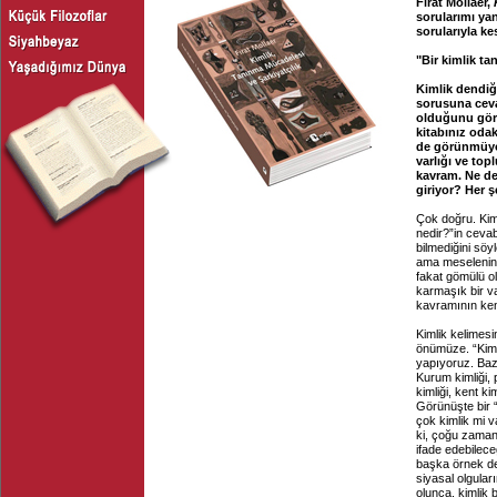
Fırat Mollaer,
sorularımı ya
sorularıyla ke
"Bir kimlik 
Kimlik dendiği
sorusuna ceva
olduğunu gör
kitabınız odak
de görünmüyor.
varlığı ve top
kavram. Ne de
giriyor? Her 
Çok doğru. Kiml
nedir?”in cevab
bilmediğini söy
ama meselenin ö
fakat gömülü o
karmaşık bir va
kavramının ken
Kimlik kelimesi
önümüze. “Kimli
yapıyoruz. Baze
Kurum kimliği, p
kimliği, kent k
Görünüşte bir 
çok kimlik mi v
ki, çoğu zaman 
ifade edebileceğ
başka örnek de 
siyasal olgular
olunca, kimlik