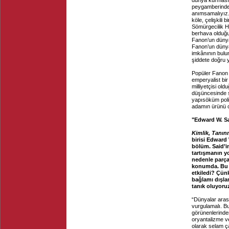
dünya kurmasıd
peygamberinden
anımsamalıyız. 
köle, çelişkili b
Sömürgecilik He
berhava olduğu 
Fanon’un dünya
Fanon’un dünya
imkânının bulun
şiddete doğru y
Popüler Fanon i
emperyalist bir 
milliyetçisi old
düşüncesinde ş
yapısöküm polit
adamın ürünü 
"Edward W. Sa
Kimlik, Tanın
birisi Edward
bölüm. Said’i
tartışmanın y
nedenle parçal
konumda. Bu d
etkiledi? Çün
bağlamı dışla
tanık oluyoru
“Dünyalar aras
vurgulamalı. B
görünenlerinde
oryantalizme v
olarak selam ç