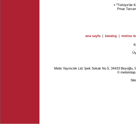
▪ "
Türkiye'de K
Pınar Tarca
ana sayfa
|
katalog
|
metise da
K
Ü
Metis Yayıncılık Ltd. İpek Sokak No.5, 34433 Beyoğlu, 
© metiskitap
Sit