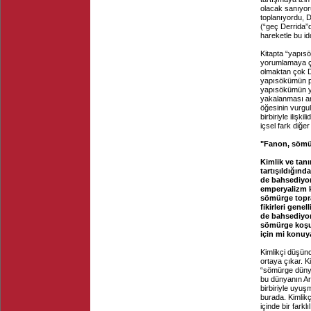
olacak sanıyoru
toplanıyordu, D
(“geç Derrida”
hareketle bu id
Kitapta “yapısö
yorumlamaya çal
olmaktan çok De
yapısökümün po
yapısökümün yöne
yakalanması ara
öğesinin vurgul
birbiriyle ilişk
içsel fark diğer
"Fanon, sömür
Kimlik ve tan
tartışıldığın
de bahsediyoru
emperyalizm k
sömürge topra
fikirleri genel
de bahsediyor
sömürge koşul
için mi konuy
Kimlikçi düşünc
ortaya çıkar. 
“sömürge dünya
bu dünyanın Ari
birbiriyle uyu
burada. Kimlik
içinde bir fark