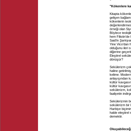
"Kökenlere ka
Kitapta kökenle
gelişen bağlam 
kökenlerin teolo
değerlendirmesi
örneği olan Siyo
Böylece teoloji
hem Filistin’d
Said’in
Şarkiyat
Yine Vico’dan h
olduğunu ileri 
diğerine geçer
Eleştirel sekül
dönüşür?
Sekülerizm çok
haline getirilmi
kelime. Modern
anlayışından k
kültür kavgası
kültür kavgasın
sekülerizm, kole
faaliyetin indi
Sekülerizmin bu
sekülerizm bir k
Harbiye biçimi
halde eleştirel
demektir.
Okuyabileceğin