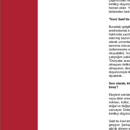
çağımızdaki nar
kimlikçi düşünc
hemen ekler: Yi
birbirinden fark
"İroni Said'd
Buradaki gelgit
anektodunda kar
hakkında yazdığ
edermiş bazen. 
olarak yorumlan
tanınma mücadel
üstlenmesine e
okuyabiliriz. İr
çalıştığım yakl
“Dünyalar arası
olmayanı birlik
olmayanın, tike
düşüncesiyle il
diyalektik…
Son olarak, ki
biraz?
Eleştirel sekül
veya dinin orto
noktası, kültür,
doğal ve değişt
varsayar. Dola
kimlikçi düşünc
Said bu kavram
girişiyor.
Şarkiy
gibi ilk dönem 