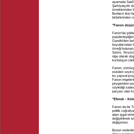
aşamada Said’i
Şarkiyatçılık 
örneklerinden b
Bunların ikisi f
birbirlerinden ra
"Fanon düşün
Fanon’da şiddet
popülerleştiğin
Gandhi’den far
boyutlarından 
örneği bulunan
Sartre,
Yeryüzü
olgu olarak dü
kurtuluşun (dek
Fanon, sömürgel
eskiden seyirci
bu yapısal pro
Fanon imgelerind
peygamberi por
söylediği sadec
parçası olan kü
"Efendi – Köl
Fanon da bir To
politik coğrafy
alanı işgal etm
değiştirilmek i
değişemez.
Bunun nedenler