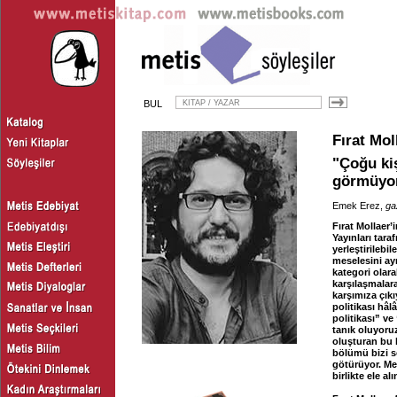
BUL
Fırat Mol
"Çoğu kiş
görmüyo
Emek Erez,
ga
Fırat Mollaer’
Yayınları tara
yerleştirilebi
meselesini ayr
kategori olar
karşılaşmalara
karşımıza çık
politikası hâl
politikası” ve
tanık oluyoruz
oluşturan bu k
bölümü bizi s
götürüyor. Me
birlikte ele al