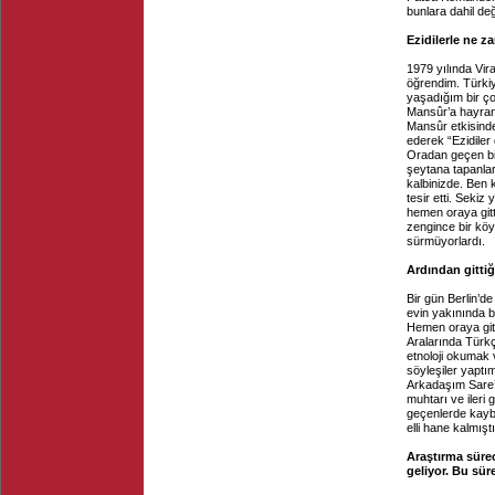
bunlara dahil değ
Ezidilerle ne z
1979 yılında Vir
öğrendim. Türkiy
yaşadığım bir ço
Mansûr’a hayrand
Mansûr etkisinde
ederek “Ezidiler
Oradan geçen bi
şeytana tapanlar
kalbinizde. Ben 
tesir etti. Seki
hemen oraya gitt
zengince bir köy
sürmüyorlardı.
Ardından gittiği
Bir gün Berlin’d
evin yakınında b
Hemen oraya gitt
Aralarında Türkç
etnoloji okumak 
söyleşiler yaptı
Arkadaşım Sare’
muhtarı ve ileri
geçenlerde kayb
elli hane kalmışt
Araştırma süre
geliyor. Bu sür