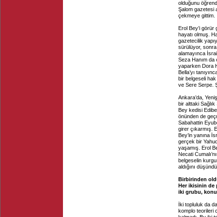
olduğunu öğrendi
Şalom gazetesi ar
çekmeye gittim.
Erol Bey’i görür
hayatı olmuş. H
gazetecilik yapı
sürülüyor, sonra 
alamayınca İsrail
Seza Hanım da oğl
yaparken Dora Ha
Bella’yı tanıyın
bir belgeseli hak
ve Sere Serpe. Ş
Ankara’da, Yeni
bir alttaki Sağl
Bey kedisi Edibe
önünden de geçmi
Sabahattin Eyubo
girer çıkarmış. 
Bey’in yanına İsr
gerçek bir Yahudi
yaşamış. Erol Bey
Necati Cumalı’nın
belgeselin kurg
aldığını düşündü
Birbirinden old
Her ikisinin de
iki grubu, konu
İki topluluk da 
komplo teorileri 