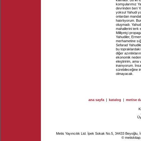
kalmadı. Bu iki 
komşularımız Ya
devrinden beri Y
yoksul Yahudi yaş
onlardan mandal 
hatırlıyorum. Bu
oluşmadı. Yahudil
mahallerini terk
Milliyetçi propa
Yahudiler, Ermeni
merhametine sığın
Sefarad Yahudile
bu topraklardaki 
diğer azınlıkları
ekonomik nedenler
eleştiririm, ama 
inanıyorum. İnsan
sürebileceğine in
olmayacak.
ana sayfa
|
katalog
|
metise da
K
Ü
Metis Yayıncılık Ltd. İpek Sokak No.5, 34433 Beyoğlu, 
© metiskitap