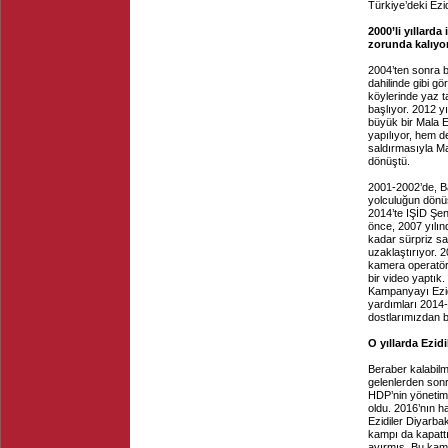
Türkiye’deki Ezid
2000’li yıllard
zorunda kalıyo
2004’ten sonra b
dahilinde gibi g
köylerinde yaz t
başlıyor. 2012 yı
büyük bir Mala E
yapılıyor, hem d
saldırmasıyla Ma
dönüştü.
2001-2002’de, Ba
yolculuğun dönüş
2014’te IŞİD Şen
önce, 2007 yılınd
kadar sürpriz sa
uzaklaştırıyor. 2
kamera operatörü
bir video yaptık
Kampanyayı Ezidi
yardımları 2014-
dostlarımızdan b
O yıllarda Ezid
Beraber kalabilm
gelenlerden sonr
HDP’nin yönetimi
oldu. 2016’nın h
Ezidiler Diyarba
kampı da kapattı
ayırmış. Bu kamp