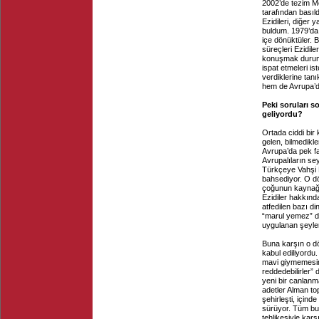
2002’de tezim Me
tarafından basıld
Ezidileri, diğer
buldum. 1979’da
içe dönüktüler. 
süreçleri Ezidile
konuşmak durumu
ispat etmeleri is
verdiklerine tanı
hem de Avrupa’d
Peki soruları s
geliyordu?
Ortada ciddi bir
gelen, bilmedikl
Avrupa’da pek faz
Avrupalıların se
Türkçeye Vahşi K
bahsediyor. O dö
çoğunun kaynağı d
Ezidiler hakkınd
atfedilen bazı d
“marul yemez” di
uygulanan şeyler 
Buna karşın o dö
kabul ediliyord
mavi giymemesini
reddedebilirler”
yeni bir canlanm
adetler Alman t
şehirleşti, için
sürüyor. Tüm bu 
tehlikesiyle karşı