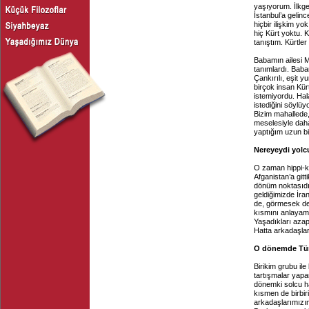
yaşıyorum. İlkg
İstanbul’a gelin
hiçbir ilişkim yok
hiç Kürt yoktu. 
tanıştım. Kürtle
Babamın ailesi 
tanımlardı. Bab
Çankırılı, eşit y
birçok insan Kür
istemiyordu. Hal
istediğini söylüy
Bizim mahallede,
meselesiyle daha
yaptığım uzun bi
Nereyeydi yol
O zaman hippi-kom
Afganistan’a git
dönüm noktasıdı
geldiğimizde İra
de, görmesek de
kısmını anlayama
Yaşadıkları azap
Hatta arkadaşlar
O dönemde Türk
Birikim grubu ile
tartışmalar yapar
dönemki solcu h
kısmen de birbir
arkadaşlarımızın