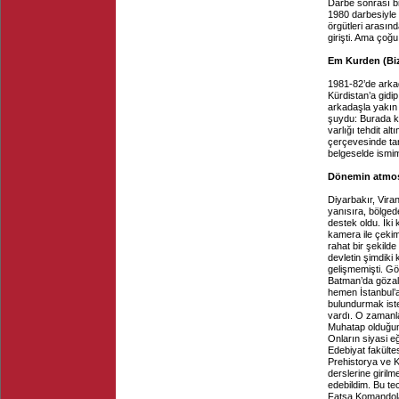
Darbe sonrası b
1980 darbesiyle 
örgütleri arasın
girişti. Ama çoğu
Em Kurden (Biz
1981-82’de arka
Kürdistan’a gidi
arkadaşla yakın 
şuydu: Burada ken
varlığı tehdit al
çerçevesinde ta
belgeselde ismi
Dönemin atmosf
Diyarbakır, Vira
yanısıra, bölged
destek oldu. İki 
kamera ile çekim
rahat bir şekild
devletin şimdiki 
gelişmemişti. Gö
Batman’da gözalt
hemen İstanbul’a
bulundurmak iste
vardı. O zamanla
Muhatap olduğumuz
Onların siyasi e
Edebiyat fakülte
Prehistorya ve K
derslerine giril
edebildim. Bu te
Fatsa Komandolar