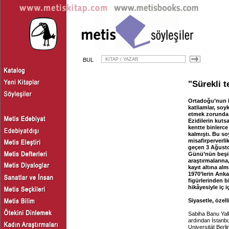
BUL
"Sürekli t
Ortadoğu’nun ka
katliamlar, soy
etmek zorunda 
Ezidilerin kuts
kentte binlerce
kalmıştı. Bu so
misafirperverli
geçen 3 Ağustos
Günü’nün beşin
araştırmalarına
kayıt altına a
1970’lerin Anka
figürlerinden b
hikâyesiyle iç i
Siyasetle, özel
Sabiha Banu Yal
ardından İstanbu
Universität Berl