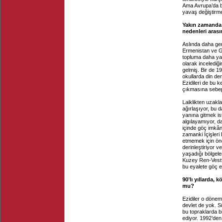
Ama Avrupa’da b
yavaş değiştirme
Yakın zamanda g
nedenleri arası
Aslında daha ger
Ermenistan ve Gü
topluma daha yakı
olarak incelediği
gelmiş. Bir de 1
okullarda din der
Ezidileri de bu k
çıkmasına sebep
Laiklikten uzakla
ağırlaşıyor, bu 
yanına gitmek is
algılayamıyor, d
içinde göç imkân
zamanki İçişleri 
etmemek için ön
derinleştiriyor v
yaşadığı bölgele
Kuzey Ren-Vestfa
bu eyalete göç et
90’lı yıllarda,
mu?
Ezidiler o dönem
devlet de yok. Sü
bu topraklarda b
ediyor. 1992’de