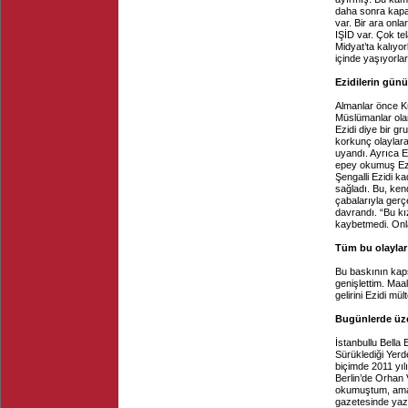
daha sonra kapat
var. Bir ara onl
IŞİD var. Çok tel
Midyat’ta kalıyor
içinde yaşıyorla
Ezidilerin gü
Almanlar önce Kü
Müslümanlar olara
Ezidi diye bir g
korkunç olaylara 
uyandı. Ayrıca E
epey okumuş Ezi
Şengalli Ezidi k
sağladı. Bu, kend
çabalarıyla gerç
davrandı. “Bu kız
kaybetmedi. Onlar
Tüm bu olaylar 
Bu baskının kaps
genişlettim. Maal
gelirini Ezidi mü
Bugünlerde üze
İstanbullu Bell
Sürüklediği Yerd
biçimde 2011 yıl
Berlin’de Orhan V
okumuştum, ama 
gazetesinde yazı