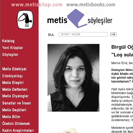
BUL
Birgül O
"Loş sula
Merve Erol,
bir
İstasyon
ikinc
öykü kitabı o
ise gönül rahat
tanımlarsın?
Hah
öykü tekni
birbirinden bağ
düşürüyordu. Ş
daha iyi anlıy
müdahalesiyle, y
ediyordu; bir 
ve bir sonraki
geldiklerinde o
özetlenemez, h
Metinlerin içer
dinamik bir iliş