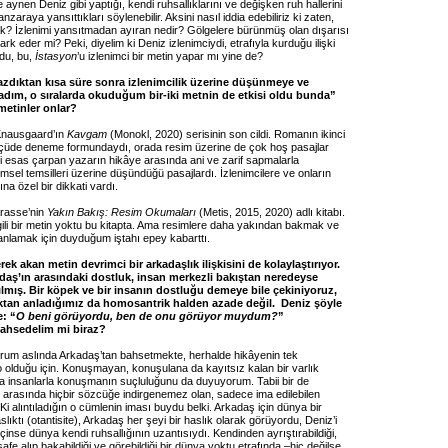
e aynen Deniz gibi yaptığı, kendi ruhsallıklarını ve değişken ruh hallerini
nzaraya yansıttıkları söylenebilir. Aksini nasıl iddia edebiliriz ki zaten,
? İzlenimi yansıtmadan ayıran nedir? Gölgelere bürünmüş olan dışarısı
ark eder mi? Peki, diyelim ki Deniz izlenimciydi, etrafıyla kurduğu ilişki
du, bu,
İstasyon
’u izlenimci bir metin yapar mı yine de?
azdıktan kısa süre sonra izlenimcilik üzerine düşünmeye ve
dım, o sıralarda okuduğum bir-iki metnin de etkisi oldu bunda”
metinler onlar?
 Knausgaard’ın
Kavgam
(Monokl, 2020) serisinin son cildi. Romanın ikinci
çüde deneme formundaydı, orada resim üzerine de çok hoş pasajlar
i esas çarpan yazarın hikâye arasında ani ve zarif sapmalarla
imsel temsilleri üzerine düşündüğü pasajlardı. İzlenimcilere ve onların
ına özel bir dikkati vardı.
Arasse’nin
Yakın Bakış: Resim Okumaları
(Metis, 2015, 2020) adlı kitabı.
ilgili bir metin yoktu bu kitapta. Ama resimlere daha yakından bakmak ve
 anlamak için duyduğum iştahı epey kabarttı.
rek akan metin devrimci bir arkadaşlık ilişkisini de kolaylaştırıyor.
daş’ın arasındaki dostluk, insan merkezli bakıştan neredeyse
lmış. Bir köpek ve bir insanın dostluğu demeye bile çekiniyoruz,
tan anladığımız da homosantrik halden azade değil. Deniz şöyle
e: “
O beni görüyordu, ben de onu görüyor muydum?
”
ahsedelim mi biraz?
orum aslında Arkadaş’tan bahsetmekte, herhalde hikâyenin tek
olduğu için. Konuşmayan, konuşulana da kayıtsız kalan bir varlık
 insanlarla konuşmanın suçluluğunu da duyuyorum. Tabii bir de
 arasında hiçbir sözcüğe indirgenemez olan, sadece ima edilebilen
 Ki alıntıladığın o cümlenin iması buydu belki. Arkadaş için dünya bir
slıktı (otantisite), Arkadaş her şeyi bir haslık olarak görüyordu, Deniz’i
 içinse dünya kendi ruhsallığının uzantısıydı. Kendinden ayrıştırabildiği,
afe alıp bakabildiği ve görebildiği bir dünya yoktu etrafında –hiç değilse