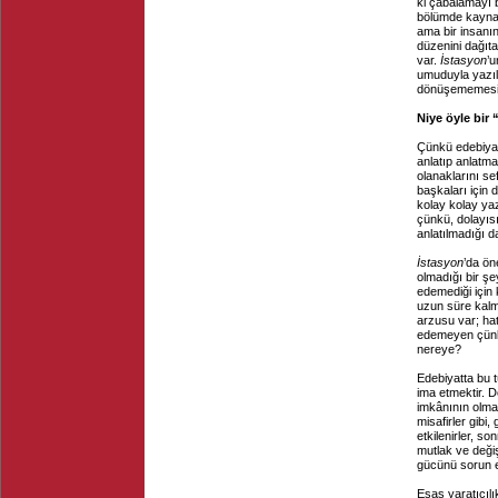
ki çabalamayı
bölümde kaynağ
ama bir insanı
düzenini dağıta
var.
İstasyon
’
umuduyla yazıl
dönüşememesi gi
Niye öyle bir 
Çünkü edebiyat
anlatıp anlatm
olanaklarını sef
başkaları için
kolay kolay ya
çünkü, dolayısı
anlatılmadığı d
İstasyon
’da ön
olmadığı bir ş
edemediği için 
uzun süre kalm
arzusu var; hat
edemeyen çünkü
nereye?
Edebiyatta bu t
ima etmektir.
imkânının olma
misafirler gibi, 
etkilenirler, so
mutlak ve deği
gücünü sorun 
Esas yaratıcıl