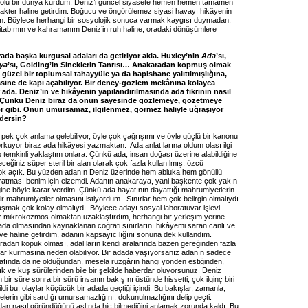
le dolu bir dünya kurdum. Deniz’i güncel siyasete hemen hemen tamamen
arakter haline getirdim. Boğucu ve öngörülemez siyasi havayı hikâyenin
tım. Böylece herhangi bir sosyolojik sonuca varmak kaygısı duymadan,
kitabımın ve kahramanım Deniz’in ruh haline, oradaki dönüşümlere
da başka kurgusal adaları da getiriyor akla. Huxley’nin
Ada
’sı,
ya
’sı, Golding’in Sineklerin Tanrısı… Anakaradan kopmuş olmak
 güzel bir toplumsal tahayyüle ya da hapishane yalıtılmışlığına,
issine de kapı açabiliyor. Bir deney-gözlem mekânına kolayca
ada. Deniz’in ve hikâyenin yapılandırılmasında ada fikrinin nasıl
? Çünkü Deniz biraz da onun sayesinde gözlemeye, gözetmeye
r gibi. Onun umursamaz, ilgilenmez, görmez haliyle uğraşıyor
 dersin?
 pek çok anlama gelebiliyor, öyle çok çağrışımı ve öyle güçlü bir kanonu
orkuyor biraz ada hikâyesi yazmaktan. Ada anlatılarına oldum olası ilgi
temkinli yaklaştım onlara. Çünkü ada, insan doğası üzerine alabildiğine
eğiniz süper steril bir alan olarak çok fazla kullanılmış, özcü
ok açık. Bu yüzden adanın Deniz üzerinde hem abluka hem gönüllü
yaratması benim için elzemdi. Adanın anakaraya, yani başkente çok yakın
ğine böyle karar verdim. Çünkü ada hayatının dayattığı mahrumiyetlerin
lir mahrumiyetler olmasını istiyordum. Sınırlar hem çok belirgin olmalıydı
aşmak çok kolay olmalıydı. Böylece adayı sosyal laboratuvar işlevi
ir mikrokozmos olmaktan uzaklaştırdım, herhangi bir yerleşim yerine
da olmasından kaynaklanan coğrafi sınırlarını hikâyemi saran canlı ve
ve haline getirdim, adanın kapsayıcılığını sonuna dek kullandım.
radan kopuk olması, adalıların kendi aralarında bazen gereğinden fazla
lar kurmasına neden olabiliyor. Bir adada yaşıyorsanız adanın sadece
trafında da ne olduğundan, mesela rüzgârın hangi yönden estiğinden,
ık ve kuş sürülerinden bile bir şekilde haberdar oluyorsunuz. Deniz
 bir süre sonra bir sürü insanın bakışını üstünde hissetti; çok ilginç biri
ildi bu, olaylar küçücük bir adada geçtiği içindi. Bu bakışlar, zamanla,
elerin gibi sardığı umursamazlığını, dokunulmazlığını delip geçti.
dan nasıl göründüğünü aslında hiç bilmediğini anlamak zorunda kaldı. Bu