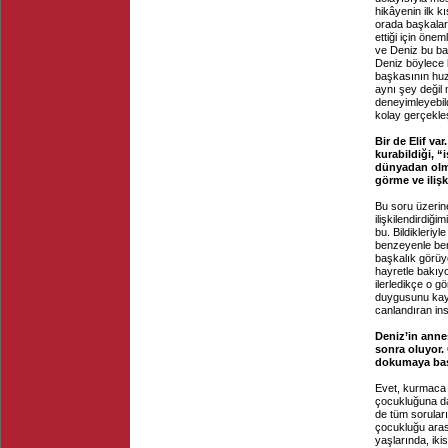
hikâyenin ilk k
orada başkaları
ettiği için ön
ve Deniz bu ba
Deniz böylece 
başkasının huz
aynı şey değil
deneyimleyebil
kolay gerçekleş
Bir de Elif va
kurabildiği, “
dünyadan olma
görme ve iliş
Bu soru üzerin
ilişkilendirdiğ
bu. Bildikleriy
benzeyenle be
başkalık görüyo
hayretle bakıyo
ilerledikçe o 
duygusunu kay
canlandıran ins
Deniz’in annes
sonra oluyor.
dokumaya baş
Evet, kurmaca 
çocukluğuna dai
de tüm soruları
çocukluğu arası
yaşlarında, iki