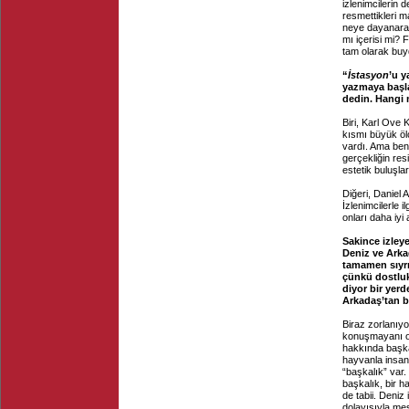
izlenimcilerin d
resmettikleri ma
neye dayanarak
mı içerisi mi? F
tam olarak buy
“
İstasyon
’u y
yazmaya başla
dedin. Hangi 
Biri, Karl Ove
kısmı büyük öl
vardı. Ama ben
gerçekliğin res
estetik buluşlar
Diğeri, Daniel 
İzlenimcilerle 
onları daha iyi
Sakince izleye
Deniz ve Arka
tamamen sıyrı
çünkü dostluk
diyor bir yerd
Arkadaş’tan b
Biraz zorlanıy
konuşmayanı o 
hakkında başka
hayvanla insan
“başkalık” var.
başkalık, bir ha
de tabii. Deniz
dolayısıyla mes