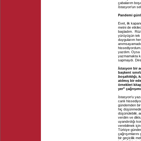
çabalarım boşa 
İstasyon
’un se
Pandemi günl
Evet, ilk kapa
metni de etkil
başladım. Rüzg
yürüyüşün tek 
duygularım her 
anımsayamadığı
hissediyordum
yazdım. Oysa D
yazmamakta kar
sapmaydı. Dir
İstasyon
bir a
başkent sınır
boşaltıldığı, k
atılmış bir e
örnekleri kit
yer” çağrışım
İstasyon
’u yaz
canlı hissedi
gündemden bir 
hiç düşünmedim
düşünülebilir, 
verdim ve dikka
uyandırdığı k
verebilmek için
Türkiye gündemi
çağrışımlarını 
bir geçicilik m