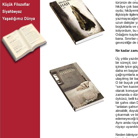
türünün de onu 
hikâye çok bas
oydu; hikâyemi
ilişkisiyle il
yazmayacağım d
uzun dalışlar 
boşluklarla ve 
istiyordum, bu 
Odağımı kaybet
bana. Sınırlar
gevezeliğe de 
Ne kadar zama
Üç yılda yazdım
bir süreçti, üst
içinde iyice gü
daha en baştan 
çağrışımlarla 
ulaşılmış bir b
O bir buçuk yıl
“ses”ten kastım
olarak konuşan
zamanda o dünya
öyküsü, belli ka
bir şahıs olan
“anlatan şahsın
alınabilir, duy
çıkarmak ve bö
edemeyeceği bi
Aynı anda rüya
rüyayı uyanıkl
Neden bilmiyor