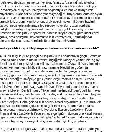
belirleyip değiştirmesine izin veriyor.
İstasyon
’da anlatmak istediğim
itti, karmaşık bir olay örgüsü yoktu ve odaklanmak istediğim tek şey
 çevreleyen dünyayla, hikâyemin bağlamıyla ve başka hikâyelerle
gilenmiyordum. Kısacası bir roman yazmayacağımı biliyordum. Ama bir öykü
a ortadaydı, çünkü ucunu bucağını sadece sezebildiğim bir derinliğe
yapmak istiyordum; kesitlere, susarak sezdirmeye, hikâyemi hacimli
çarpıcı geçişlerle anlatmaya hiç ilgi duymuyordum. Uzun dalışlar
dalışlar ruhsallığın loş sularında, acelesiz gerçekleşsin istiyordum.
meden derinleşmek istiyordum. Novella ihtiyaç duyduğum alanı verdi
ı geniş, ama belirgindi, kaybolmama izin vermiyordu, ketumluğa ve
izin vermiyordu, bana kendimi güvende hissettiriyordu.
nda yazıldı kitap? Başlangıca ulaşma süreci ve sonrası nasıldı?
. İlk bir buçuk yıl başlangıca ulaşmak için çabalamakla geçti. Sevimsiz
 üste bir sürü cansız metin ürettim, kişiliğimin ketleyici yanları birkaç ay
çlendi, bu da her şeyi iyice çekilmez hale getirdi. Oysa hikâye zihnimde
canlı ve netti, yani hikâyeyi, yazmanın tetiklediği ve çoğalttığı
adım adım oluşturmadım, onu daha en baştan bir çerçeve, çoktan
aşlangıç gibi hissettim. Ama sonuç olarak duygularım beni haksız çıkardı.
da asıl aradığım hikâyeye giriş yolları değil, metnin sesiydi. Burada
 sadece “anlatıcı ses” değil.
İstasyon
’un anlatıcı sesi birinci tekil kişi
, hikâye dünyasında yaşayan, hikâye dünyasından etkilenen ve aynı
yı etkileyen Deniz’in sesi. Yüklemlerin ardındaki “ben”, belli bir hayat
rakter özellikleri, belli bir sözcük ve duyarlık haznesi olan, başlı başına
 Deniz. Ama benim bir buçuk yıl boyunca aradığım “ses” sadece bu
 sesi” değildi. Daha çok bir ruh halinin sesini arıyordum. O ruh halini ele
ulabilir ve üzerine konuşulabilir hale getirmek istiyordum. Onu dışıma
ylece ona mesafe alabilmek istiyordum. Bazen sözcüklerin ifade
r ruhsallığı sözcüklerle ifade etmeye çalıştığım duygusuna kapılıyorum.
 görüp onu anlatmaya çalışmak gibi, “anlamak” kısmını atlayarak. Oysa
ığın mantığına uydurmaya kalkıştığın anda rüya kaçıp gidiyor.
um, ama beni her gün yazı masasına oturtan “baskı” o kadar güçlüydü