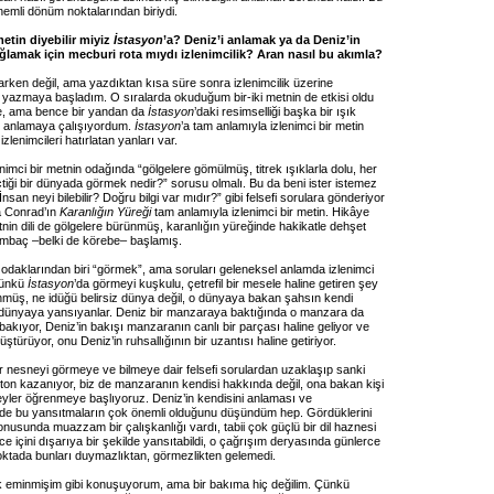
nemli dönüm noktalarından biriydi.
metin diyebilir miyiz
İstasyon
’a? Deniz’i anlamak ya da Deniz’in
ğlamak için mecburi rota mıydı izlenimcilik? Aran nasıl bu akımla?
arken değil, ama yazdıktan kısa süre sonra izlenimcilik üzerine
azmaya başladım. O sıralarda okuduğum bir-iki metnin de etkisi oldu
e, ama bence bir yandan da
İstasyon
’daki resimselliği başka bir ışık
n anlamaya çalışıyordum.
İstasyon
’a tam anlamıyla izlenimci bir metin
lenimcileri hatırlatan yanları var.
nimci bir metnin odağında “gölgelere gömülmüş, titrek ışıklarla dolu, her
çtiği bir dünyada görmek nedir?” sorusu olmalı. Bu da beni ister istemez
nsan neyi bilebilir? Doğru bilgi var mıdır?” gibi felsefi sorulara gönderiyor
 Conrad’ın
Karanlığın Yüreği
tam anlamıyla izlenimci bir metin. Hikâye
nin dili de gölgelere bürünmüş, karanlığın yüreğinde hakikatle dehşet
ambaç –belki de körebe– başlamış.
 odaklarından biri “görmek”, ama soruları geleneksel anlamda izlenimci
 çünkü
İstasyon
’da görmeyi kuşkulu, çetrefil bir mesele haline getiren şey
nmüş, ne idüğü belirsiz dünya değil, o dünyaya bakan şahsın kendi
 dünyaya yansıyanlar. Deniz bir manzaraya baktığında o manzara da
akıyor, Deniz’in bakışı manzaranın canlı bir parçası haline geliyor ve
türüyor, onu Deniz’in ruhsallığının bir uzantısı haline getiriyor.
ir nesneyi görmeye ve bilmeye dair felsefi sorulardan uzaklaşıp sanki
 ton kazanıyor, biz de manzaranın kendisi hakkında değil, ona bakan kişi
eyler öğrenmeye başlıyoruz. Deniz’in kendisini anlaması ve
e bu yansıtmaların çok önemli olduğunu düşündüm hep. Gördüklerini
onusunda muazzam bir çalışkanlığı vardı, tabii çok güçlü bir dil haznesi
ce içini dışarıya bir şekilde yansıtabildi, o çağrışım deryasında günlerce
oktada bunları duymazlıktan, görmezlikten gelemedi.
eminmişim gibi konuşuyorum, ama bir bakıma hiç değilim. Çünkü