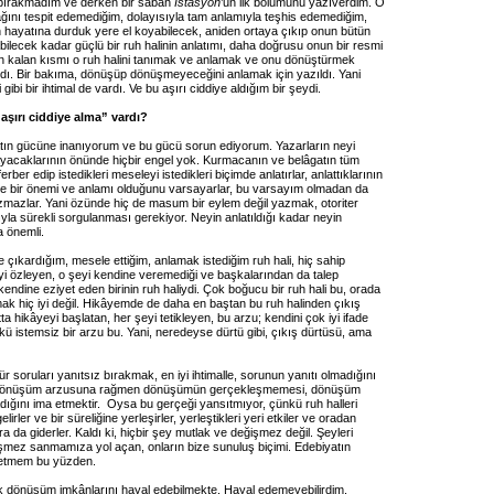
 bırakmadım ve derken bir sabah
İstasyon
’un ilk bölümünü yazıverdim. O
ını tespit edemediğim, dolayısıyla tam anlamıyla teşhis edemediğim,
n hayatına durduk yere el koyabilecek, aniden ortaya çıkıp onun bütün
bilecek kadar güçlü bir ruh halinin anlatımı, daha doğrusu onun bir resmi
un kalan kısmı o ruh halini tanımak ve anlamak ve onu dönüştürmek
dı. Bir bakıma, dönüşüp dönüşmeyeceğini anlamak için yazıldı. Yani
bi bir ihtimal de vardı. Ve bu aşırı ciddiye aldığım bir şeydi.
“aşırı ciddiye alma” vardı?
ın gücüne inanıyorum ve bu gücü sorun ediyorum. Yazarların neyi
ayacaklarının önünde hiçbir engel yok. Kurmacanın ve belâgatın tüm
erber edip istedikleri meseleyi istedikleri biçimde anlatırlar, anlattıklarının
 de bir önemi ve anlamı olduğunu varsayarlar, bu varsayım olmadan da
zmazlar. Yani özünde hiç de masum bir eylem değil yazmak, otoriter
yla sürekli sorgulanması gerekiyor. Neyin anlatıldığı kadar neyin
a önemli.
e çıkardığım, mesele ettiğim, anlamak istediğim ruh hali, hiç sahip
eyi özleyen, o şeyi kendine veremediği ve başkalarından da talep
kendine eziyet eden birinin ruh haliydi. Çok boğucu bir ruh hali bu, orada
ak hiç iyi değil. Hikâyemde de daha en baştan bu ruh halinden çıkış
ta hikâyeyi başlatan, her şeyi tetikleyen, bu arzu; kendini çok iyi ifade
 istemsiz bir arzu bu. Yani, neredeyse dürtü gibi, çıkış dürtüsü, ama
ür soruları yanıtsız bırakmak, en iyi ihtimalle, sorunun yanıtı olmadığını
 Dönüşüm arzusuna rağmen dönüşümün gerçekleşmemesi, dönüşüm
dığını ima etmektir. Oysa bu gerçeği yansıtmıyor, çünkü ruh halleri
gelirler ve bir süreliğine yerleşirler, yerleştikleri yeri etkiler ve oradan
nra da giderler. Kaldı ki, hiçbir şey mutlak ve değişmez değil. Şeyleri
şmez sanmamıza yol açan, onların bize sunuluş biçimi. Edebiyatın
etmem bu yüzden.
ık dönüşüm imkânlarını hayal edebilmekte. Hayal edemeyebilirdim,