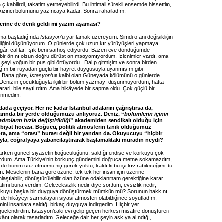
çıkabilirdi, takatim yetmeyebilirdi. Bu ihtimali sürekli ensemde hissettim,
kizinci bölümünü yazıncaya kadar. Sonra rahatladım.
erine de denk geldi mi yazım aşaması?
nma başladığında
İstasyon
’u yarılamak üzereydim. Şimdi o ani değişikliğin
ediğini düşünüyorum. O günlerde çok uzun kır yürüyüşleri yapmaya
âr, çalılar, ışık beni sarhoş ediyordu. Bazen eve döndüğümde
bir ânını olsun doğru dürüst anımsayamıyordum. İzlenimler vardı, ama
şeyi yoğun bir pus gibi örtüyordu. Dalıp gitmişim ve sonra birden
m bir rüyadan güçlü bir hayret duygusuyla uyanmışım gibi
. Bana göre,
İstasyon
’un kalbi olan Güneyada bölümünü o günlerde
eniz’in çocukluğuyla ilgili bir bölüm yazmayı düşünmüyordum, hatta
arlı bile sayılırdım. Ama hikâyede bir sapma oldu. Çok güçlü bir
enmedim.
dada geçiyor. Her ne kadar İstanbul adalarını çağrıştırsa da,
larında bir yerde olduğumuzu anlıyoruz. Deniz, “
bölümlerin içinin
adroların hızla değiştirildiği
” akademiden sendikalı olduğu için
debiyat hocası. Boğucu, politik atmosferin tanık olduğumuz
apta, ama “orası” burası değil bir yandan da. Okuyucuyu “hiçbir
ıyla, coğrafyaya yabancılaştırarak başlamaktaki muradın neydi?
arken güncel siyasetin boğuculuğunu, saldığı endişe ve korkuyu çok
yordum. Ama Türkiye’nin korkunç gündemini doğruca metne sokamazdım,
de benim söz etmeme hiç gerek yoktu, kaldı ki bu işi kıvırabileceğimi de
. Meselenin bana göre özüne, tek tek her insan için üzerine
anlaşılabilir, dönüştürülebilir olan özüne odaklanmam gerektiğine karar
timi buna verdim: Geleceksizlik nedir diye sordum, evsizlik nedir,
orkuyu başka bir duyguya dönüştürmek mümkün mü? Sorunun hakkını
 de hikâyeyi sarmalayan siyasi atmosferi olabildiğince soyutladım.
ni insanlara saldığı birkaç duyguya indirgedim. Hiçbir yer
güçlendirdim. İstasyon’daki evi gelip geçen herkesi misafire dönüştüren
ekânı olarak tasarladım. Geleceğe dair her şeyin askıya alındığı,