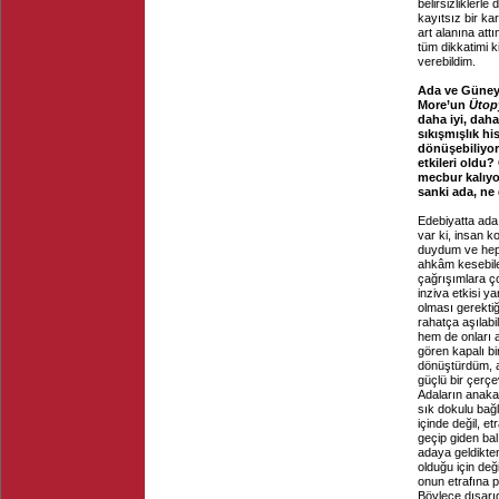
belirsizlikler
kayıtsız bir k
art alanına at
tüm dikkatimi 
verebildim.
Ada ve Güneya
More’un
Ütop
daha iyi, daha
sıkışmışlık h
dönüşebiliyor 
etkileri oldu
mecbur kalıyo
sanki ada, ne
Edebiyatta ada
var ki, insan k
duydum ve hep 
ahkâm kesebilec
çağrışımlara ç
inziva etkisi 
olması gerekti
rahatça aşılabi
hem de onları 
gören kapalı b
dönüştürdüm, a
güçlü bir çerçe
Adaların anaka
sık dokulu bağ
içinde değil, e
geçip giden bal
adaya geldikten
olduğu için değ
onun etrafına p
Böylece dışarı