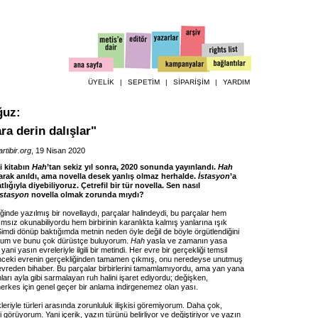
ÜYELİK
|
SEPETİM
|
SİPARİŞİM
|
YARDIM
ğuz
:
ra derin dalışlar"
artibir.org
, 19 Nisan 2020
i kitabın
Hah
’tan sekiz yıl sonra, 2020 sonunda yayınlandı.
Hah
larak anıldı, ama novella desek yanlış olmaz herhalde.
İstasyon
’a
lığıyla diyebiliyoruz. Çetrefil bir tür novella. Sen nasıl
İstasyon
novella olmak zorunda mıydı?
ğinde yazılmış bir novellaydı, parçalar halindeydi, bu parçalar hem
ımsız okunabiliyordu hem birbirinin karanlıkta kalmış yanlarına ışık
imdi dönüp baktığımda metnin neden öyle değil de böyle örgütlendiğini
orum ve bunu çok dürüstçe buluyorum.
Hah
yasla ve zamanın yasa
ani yasın evreleriyle ilgili bir metindi. Her evre bir gerçekliği temsil
önceki evrenin gerçekliğinden tamamen çıkmış, onu neredeyse unutmuş
 evreden bihaber. Bu parçalar birbirlerini tamamlamıyordu, ama yan yana
nları ayla gibi sarmalayan ruh halini işaret ediyordu; değişken,
erkes için genel geçer bir anlama indirgenemez olan yası.
ikleriyle türleri arasında zorunluluk ilişkisi göremiyorum. Daha çok,
ki görüyorum. Yani içerik, yazın türünü belirliyor ve değiştiriyor ve yazın