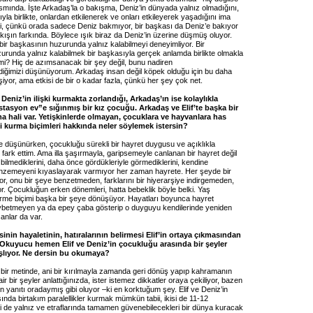
ısmında. İşte Arkadaş’la o bakışma, Deniz’in dünyada yalnız olmadığını,
yla birlikte, onlardan etkilenerek ve onları etkileyerek yaşadığını ima
emli, çünkü orada sadece Deniz bakmıyor, bir başkası da Deniz’e bakıyor
kışın farkında. Böylece ışık biraz da Deniz’in üzerine düşmüş oluyor.
bir başkasının huzurunda yalnız kalabilmeyi deneyimliyor. Bir
urunda yalnız kalabilmek bir başkasıyla gerçek anlamda birlikte olmakla
 mi? Hiç de azımsanacak bir şey değil, bunu nadiren
diğimizi düşünüyorum. Arkadaş insan değil köpek olduğu için bu daha
iyor, ama etkisi de bir o kadar fazla, çünkü her şey çok net.
r. Deniz’in ilişki kurmakta zorlandığı, Arkadaş’ın ise kolaylıkla
istasyon ev”e sığınmış bir kız çocuğu. Arkadaş ve Elif’te başka bir
 hali var. Yetişkinlerde olmayan, çocuklara ve hayvanlara has
ki kurma biçimleri hakkında neler söylemek istersin?
e düşünürken, çocukluğu sürekli bir hayret duygusu ve açıklıkla
imi fark ettim. Ama illa şaşırmayla, garipsemeyle canlanan bir hayret değil
le bilmediklerini, daha önce gördükleriyle görmediklerini, kendine
nzemeyeni kıyaslayarak varmıyor her zaman hayrete. Her şeyde bir
r, onu bir şeye benzetmeden, farklarını bir hiyerarşiye indirgemeden,
r. Çocukluğun erken dönemleri, hatta bebeklik böyle belki. Yaş
görme biçimi başka bir şeye dönüşüyor. Hayatları boyunca hayret
betmeyen ya da epey çaba gösterip o duyguyu kendilerinde yeniden
anlar da var.
inin hayaletinin, hatıralarının belirmesi Elif’in ortaya çıkmasından
 Okuyucu hemen Elif ve Deniz’in çocukluğu arasında bir şeyler
lıyor. Ne dersin bu okumaya?
bir metinde, ani bir kırılmayla zamanda geri dönüş yapıp kahramanın
r bir şeyler anlattığınızda, ister istemez dikkatler oraya çekiliyor, bazen
n yanıtı oradaymış gibi oluyor –ki en korktuğum şey. Elif ve Deniz’in
nda birtakım paralellikler kurmak mümkün tabii, ikisi de 11-12
si de yalnız ve etraflarında tamamen güvenebilecekleri bir dünya kuracak