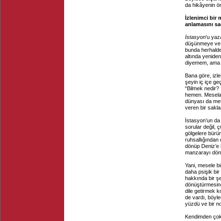
da hikâyenin ö
İzlenimci bir 
anlamasını sa
İstasyon
’u yaz
düşünmeye ve y
bunda herhald
altında yenide
diyemem, ama iz
Bana göre, izle
şeyin iç içe ge
“Bilmek nedir? İ
hemen. Mesela
dünyası da met
veren bir sakl
İstasyon’un da
sorular değil,
gölgelere bürü
ruhsallığından
dönüp Deniz’e b
manzarayı dönüş
Yani, mesele b
daha psişik bir
hakkında bir ş
dönüştürmesind
dile getirmek k
de vardı, böyle
yüzdü ve bir n
Kendimden çok 