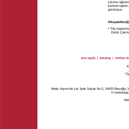
yıkıma rağmen 
kentsel rejimin
görünüyor.
Okuyabileceği
▪ "
Hiç kapanmay
Deniz Çakm
ana sayfa
|
katalog
|
metise da
K
Ü
Metis Yayıncılık Ltd. İpek Sokak No.5, 34433 Beyoğlu, 
© metiskitap
Sit