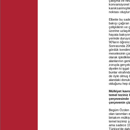
çatışma ve niha
konvansiyonel t
kanıksanmışlık 
noktası oluştur
Elbette bu sade
bakışı çağıran 
çelişkilerin ve
üzerine uzlaşı
hayata bakıyoru
yerinde duruyo
90’ların öğrenc
Sonrasında 2000
gördük kendimiz
meselesinin ça
olarak işledikl
alanlarının gen
zoruyla gerçekl
diyelim ki işgal
bunlar etrafınd
de öyle olmuş 
alandaki donukl
olduğunu hep dü
Mülkiyet kavr
temel teziniz 
çerçevesinde 
çerçevenin çi
Begüm Özden Fı
olan tanımları 
birtakım mülkiy
temel tezimiz ş
ama sadece 19’u
Türkiye’de dah