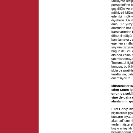
Mülkiyete ileti
perspektiften 
çeşitliliğini ve
mülkiyeti ikili
eden bir mülkiy
diyebiliriz. Ö
ama– 17. yüzyıl
anlatıların bazı
karşıtlarından
dönemin düşünür
kanıtlamaya ya
egemen sınıflar
söylem dizgesi 
bugün de Batı 
dışında kalan, 
tanımlanamayan 
Toplumsal ilişki
konusu, bu ikil
iddia ve pratik
taraflarına, bi
önemsiyoruz.
Müşterekler k
eden tanım iç
onun da şekil
yine de daha 
alanları mı, 
Fırat Genç: Biz
biçimlerinin pi
bunların piyas
alternatif tanım
yerler müşterek
böyle anlaşıldı
benimsediğim çe