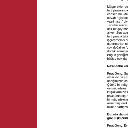
Müşterekler ve 
tartışmalarında
esasen bu. Mar
cevabı “şiddett
yazılmıştır” di
Tabii bu sonra 
dair bir şey m
alıyor. Sonras
tartışmada tabi
işçileşmemiş ola
da ormanlar, ne
çok doğal ve fi
dönük sermaye 
Bugün geldiğim
hikâye çok daha
Nasıl daha ka
Fırat Genç: Sa
ötesinde bir ş
dediğimizde esa
Çünkü bir müşt
ve mücadelesi 
kuşakların bir
piyasanın dışın
bir mücadeleni
alanı müşterek 
midir?” tartışm
Burada da mül
güç ilişkiler
Fırat Genç: Ev