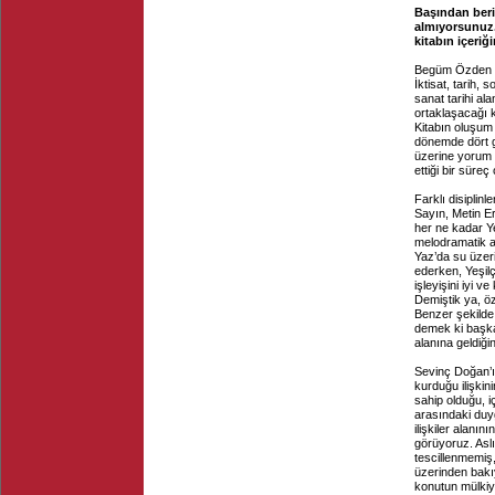
Başından beri 
almıyorsunuz.
kitabın içeri
Begüm Özden Fır
İktisat, tarih, 
sanat tarihi ala
ortaklaşacağı k
Kitabın oluşum
dönemde dört gü
üzerine yorum v
ettiği bir sür
Farklı disiplin
Sayın, Metin Er
her ne kadar Y
melodramatik a
Yaz’da su üzeri
ederken, Yeşilç
işleyişini iyi v
Demiştik ya, ö
Benzer şekilde 
demek ki başka 
alanına geldiği
Sevinç Doğan’ın
kurduğu ilişkini
sahip olduğu, i
arasındaki duy
ilişkiler alanın
görüyoruz. Aslı
tescillenmemiş,
üzerinden bakıy
konutun mülkiye