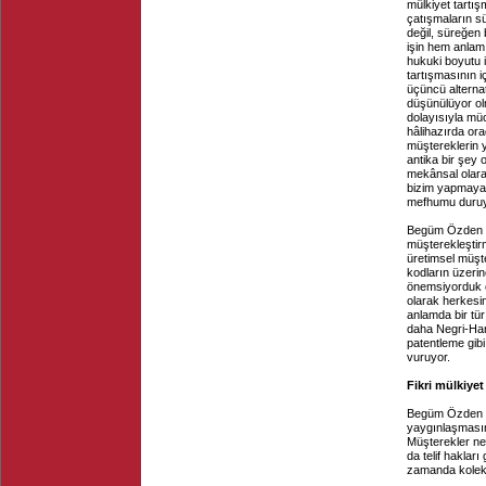
mülkiyet tartış
çatışmaların sü
değil, süreğen
işin hem anlam
hukuki boyutu i
tartışmasının i
üçüncü alternat
düşünülüyor olm
dolayısıyla mü
hâlihazırda ora
müştereklerin y
antika bir şey 
mekânsal olara
bizim yapmaya ç
mefhumu duruy
Begüm Özden Fı
müşterekleştirm
üretimsel müşte
kodların üzerin
önemsiyorduk ö
olarak herkesin
anlamda bir tür
daha Negri-Hard
patentleme gibi
vuruyor.
Fikri mülkiye
Begüm Özden Fı
yaygınlaşmasını
Müşterekler ne 
da telif hakları
zamanda kolekt