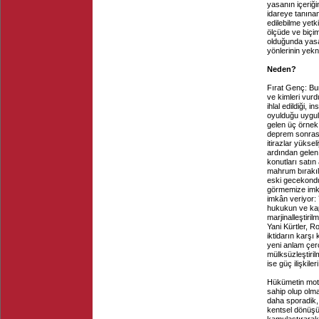
yasanın içeri
idareye tanınan
edilebilme yetk
ölçüde ve biçim
olduğunda yasa
yönlerinin yek
Neden?
Fırat Genç: Bu
ve kimleri vurd
ihlal edildiği, 
oyulduğu uygul
gelen üç örnek 
deprem sonrası 
itirazlar yükse
ardından gelen
konutları satın
mahrum bırakıld
eski gecekondu
görmemize imkâ
imkân veriyor: 
hukukun ve kap
marjinalleştiril
Yani Kürtler, R
iktidarın karşı
yeni anlam çerç
mülksüzleştiril
ise güç ilişkiler
Hükümetin moti
sahip olup olm
daha sporadik,
kentsel dönüşüm