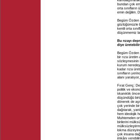
kamulaştırarak
bundan çok emin
orta sınıfların
emin değilim. D
Begüm Özden Fı
gözlüğümüzle b
kentli orta sını
düşünmemiz la
Bu rızayı dep
diye üretebili
Begüm Özden Fı
bir rıza üretim
sözleşmesinin b
kurum neredeys
kadar rıza üret
sınıfların yer
alanı yaratıyor,
Fırat Genç: De
politik ve ekon
tıkanıklık önce
düşündüğü birta
dönerek de aşm
çok yerinde bir 
dağıtarak, yani
hem ideolojik h
Muhtemelen ort
birilerini mülks
mülksüzleştirme
lokma düzeyind
çok insana dağı
imkânı verebili