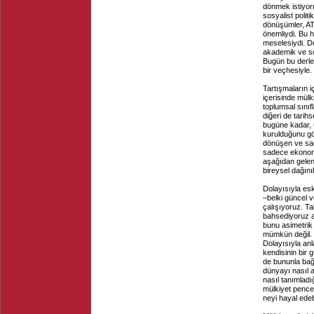
dönmek istiyor
sosyalist polit
dönüşümler, ATÜ
önemliydi. Bu h
meselesiydi. D
akademik ve sos
Bugün bu derle
bir veçhesiyle.
Tartışmaların iç
içerisinde mülk
toplumsal sını
diğeri de tari
bugüne kadar, ü
kurulduğunu gö
dönüşen ve sad
sadece ekonomi 
aşağıdan gelen
bireysel dağın
Dolayısıyla es
–belki güncel v
çalışıyoruz. Ta
bahsediyoruz a
bunu asimetrik 
mümkün değil. 
Dolayısıyla an
kendisinin bir g
de bununla bağl
dünyayı nasıl a
nasıl tanımlad
mülkiyet pencer
neyi hayal edeb