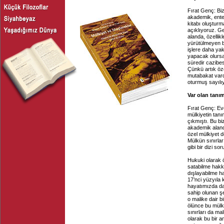
Fırat Genç: Biz
akademik, entel
kitabı oluştur
açıklıyoruz. G
alanda, özellik
yürütülmeyen bi
işlere daha yak
yapacak olursak
süredir cazibe
Çünkü artık öze
mutabakat vardı
oturmuş sayılı
Var olan tanım
Fırat Genç: Ev
mülkiyetin tan
çıkmıştı. Bu bi
akademik aland
özel mülkiyet d
Mülkün sınırlar
gibi bir dizi so
Hukuki olarak 
satabilme hakk
dışlayabilme h
17’nci yüzyıla
hayatımızda da
sahip olunan şe
o malike dair b
ölünce bu mülk
sınırları da mal
olarak bu bir an