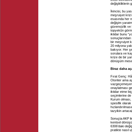
değişikliklerin
İkincisi, bu yas
meşruiyet kriz
esasında her n
değişim yaratm
güvensizlik ve
topyekûn görme
iktidar bunu “
sonuçlarından m
bir meşruiyet 
20 milyona yakı
bakıyor. Her şe
sorulara ve ka
krize de bir y
dönüşüm mesele
Biraz daha aç
Fırat Genç: Hâl
Otoriter ama a
vazgeçemeyen b
onaylatması ge
iktidar etme bi
seçimlerine de
Kurum olması, 
spesifik olara
hızlandırılması
tazyikin artaca
Sonuçta AKP ikt
kentsel dönüşü
6306’daki değiş
pratikte nasıl