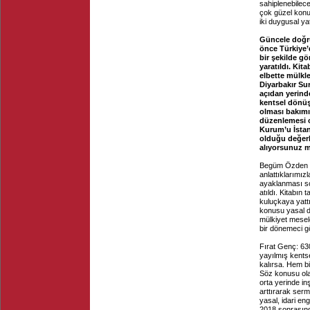
sahiplenebilece
çok güzel konu
iki duygusal yat
Güncele doğru 
önce Türkiye’
bir şekilde g
yaratıldı. Kit
elbette mülkl
Diyarbakır Su
açıdan yerind
kentsel dönüş
olması bakımın
düzenlemesi o
Kurum’u İstan
olduğu değerl
alıyorsunuz m
Begüm Özden Fı
anlattıklarımız
ayaklanması so
atıldı. Kitabın
kuluçkaya yattı
konusu yasal de
mülkiyet mesel
bir dönemeci g
Fırat Genç: 63
yayılmış kentse
kalırsa. Hem bi
Söz konusu olan
orta yerinde in
arttırarak ser
yasal, idari en
2018 sonrasında