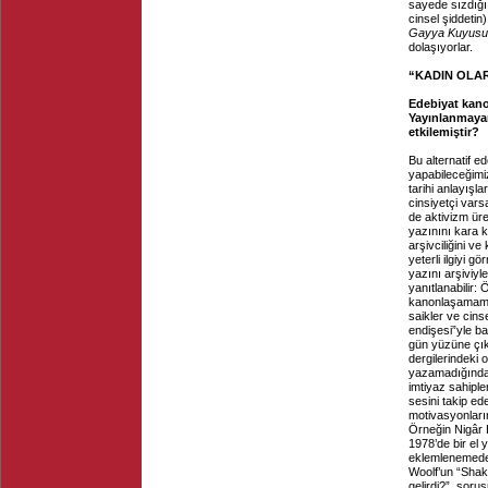
sayede sızdığı
cinsel şiddetin
Gayya Kuyusu
dolaşıyorlar.
“KADIN OLA
Edebiyat kano
Yayınlanmayan
etkilemiştir?
Bu alternatif e
yapabileceğimi
tarihi anlayışl
cinsiyetçi var
de aktivizm ür
yazınını kara k
arşivciliğini v
yeterli ilgiyi 
yazını arşiviyl
yanıtlanabilir:
kanonlaşamamış,
saikler ve cins
endişesi”yle ba
gün yüzüne çı
dergilerindeki
yazamadığında
imtiyaz sahipl
sesini takip ed
motivasyonları
Örneğin Nigâr 
1978’de bir el
eklemlenemeden 
Woolf’un “Shak
gelirdi?”, soru