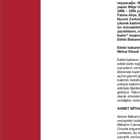
taşıyacağız. M
yapan Bilge 
1895 – 1950 yı
Fatma Aliye, 
Nusret Zorlut
çıkarak kadınl
tür mücadelele
yazdıklarını
kadın” imajını
Edebi Babanı
Edebi babanın
Mithat Efendi
Edebi babanın
edebi türler b
yazarların verd
dönemde kadın 
açma gayreti gö
kalemin metafor
yoluyla toplum
edimiyle ilişki
getiriyor. Yaln
olarak erkekle
ürettiğiniz met
AHMET MİTHA
Ahmet Mithat’ın
vesayetini üst
Mithat’ın Fatma
Onunla istişar
cümlesini, bu 
yazarlık serü