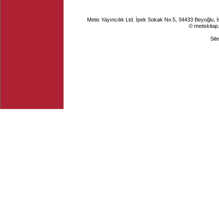
Metis Yayıncılık Ltd. İpek Sokak No.5, 34433 Beyoğlu, 
© metiskitap
Sit