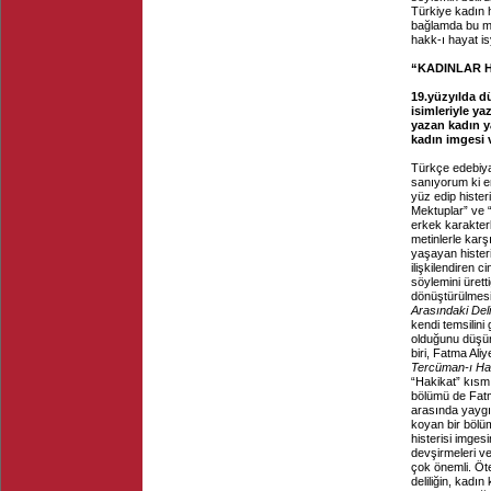
Türkiye kadın h
bağlamda bu met
hakk-ı hayat is
“KADINLAR 
19.yüzyılda d
isimleriyle yaz
yazan kadın y
kadın imgesi 
Türkçe edebiya
sanıyorum ki e
yüz edip hister
Mektuplar” ve “
erkek karakterle
metinlerle karş
yaşayan histeri
ilişkilendiren c
söylemini ürett
dönüştürülmesi
Arasındaki Del
kendi temsilini
olduğunu düşün
biri, Fatma Ali
Tercüman-ı Ha
“Hakikat” kısmı
bölümü de Fatma
arasında yaygın
koyan bir bölüm
histerisi imges
devşirmeleri ve
çok önemli. Öte
deliliğin, kadı