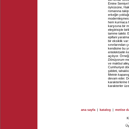
Emine Semiye’
öyküsüne, Hali
romanına takip e
erkeğin yoklu
modernleşmesi s
hem kurmaca he
karşısına bir 
eleştirisiyle bi
tamme talebi. E
epifani yaratma
bir eksiklik va
sınırlarından 
kendisine bu y
entelektüelin k
açılıyor. Örneğ
Dönüyorum
met
ve makbul ailey
Cumhuriyet döne
şiddeti, tahakk
Metnin kapanış
devam eder. Do
karakterlerine 
karakterler üz
ana sayfa
|
katalog
|
metise da
K
Ü