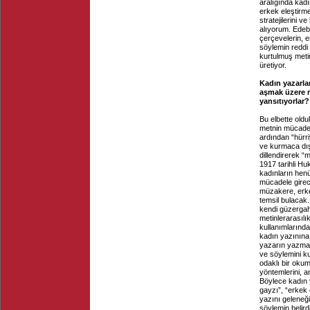
aralığında kadı
erkek eleştirm
stratejilerini 
alıyorum. Edebi
çerçevelerin, es
söylemin reddi
kurtulmuş metin
üretiyor.
Kadın yazarla
aşmak üzere m
yansıtıyorlar?
Bu elbette oldu
metnin mücadeles
ardından “hürr
ve kurmaca dışı
dillendirerek “
1917 tarihli Hu
kadınların hen
mücadele girec
müzakere, erkek 
temsil bulacak
kendi güzergahı
metinlerarasılı
kullanımlarında
kadın yazınına 
yazarın yazma, 
ve söylemini ku
odaklı bir okum
yöntemlerini, a
Böylece kadın 
gayzı”, “erkek 
yazını geleneği
söylemin belird