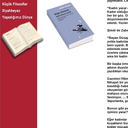
yayımlanır. Ce
“Kadın yazar 
Kadın olduğunu
her bir göz. 
düşünmezdim. 
ederdi. Yüzle
Şimdi de Zabe
“Bayan Düsap
yolda kadınla
beni uyardı. B
edinmek istem
üzerine çıkmak
ama bir kadın 
Bir başka örne
adının duyulm
yazdıkları okur
Gazeteci Hikm
Nihayet bir yo
basıldığı habe
okuyanları gö
mahpus oturur
Seviniyor. … 
Vapurlarda, g
Bunun gibi pe
işimize yarar?
Eğer kadınlar
kuşakların bun
kökler mücadel