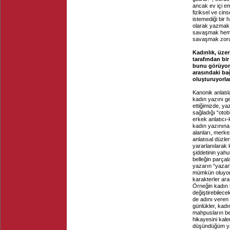
ancak ev içi em
fiziksel ve cin
istemediği bir h
olarak yazmak,
savaşmak hem 
savaşmak zoru
Kadınlık, üzer
tarafından bir
bunu görüyoru
arasındaki ba
oluşturuyorla
Kanonik anlatıl
kadın yazını ge
ettiğimizde, ya
sağladığı “otob
erkek anlatıcı-k
kadın yazınına
alanları, merke
anlatısal düzlem
yararlanılarak 
şiddetinin yahut
belleğin parçal
yazarın “yazarl
mümkün oluyor. 
karakterler ara
Örneğin kadın k
değiştirebilece
de adını veren
günlükler, kadı
mahpusların bel
hikayesini kal
düşündüğüm yaz