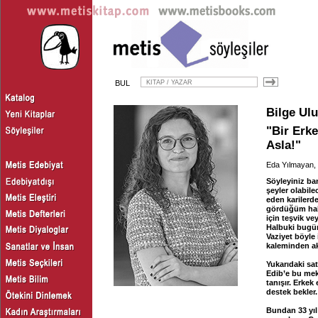
BUL
Bilge Ul
"Bir Erke
Asla!"
Eda Yılmayan,
Söyleyiniz b
şeyler olabil
eden karilerd
gördüğüm hald
için teşvik v
Halbuki bugü
Vaziyet böyle 
kaleminden ak
Yukarıdaki sat
Edib’e bu mekt
tanışır. Erke
destek bekler.
Bundan 33 yıl