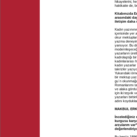
hikayelerini, he
hakikatte de, b
Kitabınızda E
arasındaki da
iletişim daha
Kadın yazınını
içerisinde yer
okur mektupları
yazma deneyimi
yansıyor. Bu d
modernleşeceği
yazarların üret
kadrolaştığı bi
kadınlararası 
kadın yazarlar 
takrizler yazıy
Yukarıdaki örn
bir mektup yaz
gu¨n okunmağa 
Romanlarımı ta
ve alaka gördu
için iki teşvik
yazarları birbi
adını koydukla
MAKBUL ER
İncelediğiniz
kurgusu karşı
arzularım var
değerlendiri
Bu henüz 1896