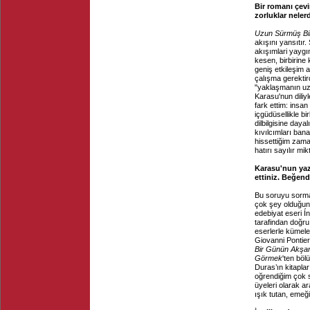
Bir romanı çevir
zorluklar neler
Uzun Sürmüş Bi
akışını yansıtır
akışımlari yaygın
kesen, birbirin
geniş etkileşim a
çalışma gerektird
"yaklaşmanın uza
Karasu'nun diliy
fark ettim: insa
içgüdüsellikle b
dilbilgisine day
kıvılcımları ban
hissettiğim zaman
hatırı sayılır m
Karasu'nun yazı
ettiniz. Beğen
Bu soruyu sorma
çok şey olduğuna 
edebiyat eseri Ín
tarafindan doğru 
eserlerle kümele
Giovanni Pontier
Bir Günün Akşa
Görmek
'ten böl
Duras’ın kitaplar
oğrendiğim çok s
üyeleri olarak a
ışık tutan, emeği