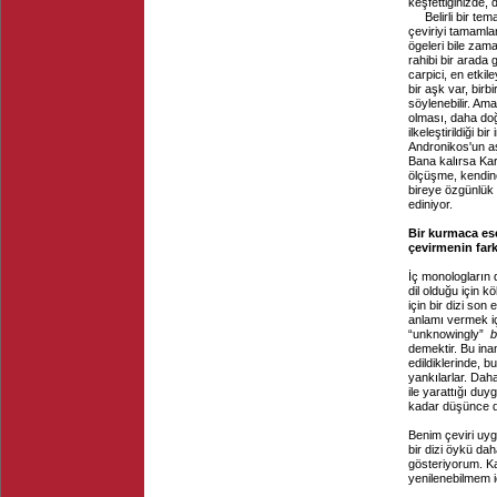
keşfettiginizde, 
Belirli bir t
çeviriyi tamamla
ögeleri bile zam
rahibi bir arada 
carpici, en etkil
bir aşk var, birbi
söylenebilir. Am
olması, daha do
ilkeleştirildiği 
Andronikos'un aş
Bana kalırsa Kar
ölçüşme, kendine
bireye özgünlük 
ediniyor.
Bir kurmaca ese
çevirmenin farkl
İç monologların d
dil olduğu için 
için bir dizi so
anlamı vermek içi
“unknowingly”
b
demektir. Bu inan
edildiklerinde, bu
yankılarlar. Daha
ile yarattığı duy
kadar düşünce di
Benim çeviri uygu
bir dizi öykü da
gösteriyorum. Ka
yenilenebilmem 