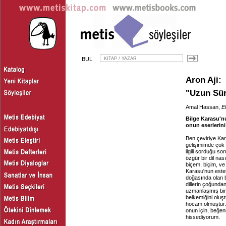
BUL
Aron Aji
:
"Uzun Sü
Amal Hassan,
E
Bilge Karasu'nu
onun eserlerini
Ben çeviriye Kar
gelişimimde çok 
ilgili sorduğu so
özgür bir dil nas
biçem, biçim, ve y
Karasu'nun esteti
doğasında olan bu
dillerin çoğunda
uzmanlaşmış bir 
belkemiğini oluş
hocam olmuştur. 
onun için, beğen
hissediyorum.