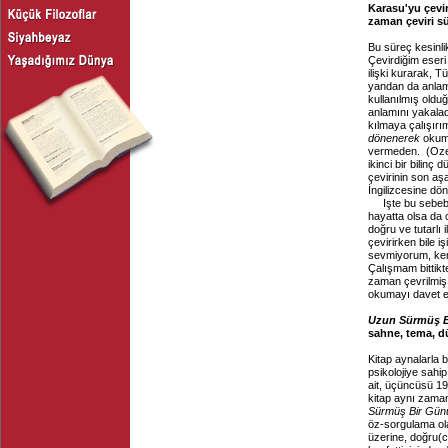
Karasu'yu çevi
zaman çeviri sü
Bu süreç kesinli
Çevirdiğim eseri 
ilişki kurarak, T
yandan da anlam
kullanılmış oldu
anlamını yakaladı
kılmaya çalışır
dönenerek
okuma
vermeden. (Ozel
ikinci bir bilinç
çevirinin son a
İngilizcesine dön
Işte bu sebeb
hayatta olsa da 
doğru ve tutarlı 
çevirirken bile 
sevmiyorum, kend
Çalışmam bittikt
zaman çevrilmiş m
okumayı davet ed
Uzun Sürmüş B
sahne, tema, dü
Kitap aynalarla b
psikolojiye sahip
ait, üçüncüsü 196
kitap aynı zamand
Sürmüş Bir Gün
öz-sorgulama ola
üzerine, doğru(c