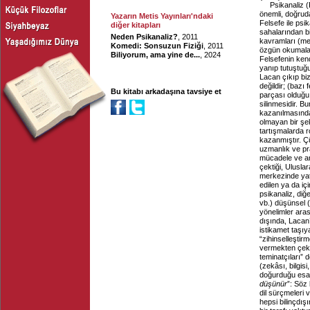
Psikanaliz (
önemli, doğruda
Yazarın Metis Yayınları'ndaki
Felsefe ile psi
diğer kitapları
sahalarından bir
Neden Psikanaliz?
, 2011
kavramları (mes
Komedi: Sonsuzun Fiziği
, 2011
özgün okumalar
Biliyorum, ama yine de...
, 2024
Felsefenin kend
yanıp tutuştuğu
Lacan çıkıp biz
değildir; (bazı
Bu kitabı arkadaşına tavsiye et
parçası olduğu
silinmesidir. 
kazanılmasında
olmayan bir şek
tartışmalarda r
kazanmıştır. Ç
uzmanlık ve pr
mücadele ve an
çektiği, Ulusla
merkezinde yat
edilen ya da içi
psikanaliz, diğ
vb.) düşünsel (v
yönelimler ara
dışında, Lacan’
istikamet taşıy
“zihinselleştir
vermekten çekin
teminatçıları” d
(zekâsı, bilgisi
doğurduğu esas
düşünür
”: Söz 
dil sürçmeleri 
hepsi bilinçdışı