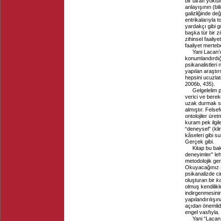
bir tarafı yokt
anlayışının (b
galizliğinde de
entrikalarıyla 
yardakçı gibi
başka tür bir zi
zihinsel faaliye
faaliyet merte
Yani Lacan’ı
konumlandırdığ
psikanalistleri
yapılan araştır
hepsini ucuzlat
2006b, 435).
Gelgelelim p
verici ve berek
uzak durmak son
almıştır. Felsef
ontolojiler üret
kuram pek ilgi
“deneysel” (kl
kâseleri gibi s
Gerçek gibi.
Kitap bu bak
deneyimler” le
metodolojik ge
Okuyacağınız sa
psikanalizde ci
oluşturan bir
k
olmuş kendilikl
indirgenmesini
yapılandırılışı
açıdan önemlidi
engel vasfıyla.
Yani “Lacan