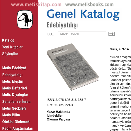
BUL
Giriş, s. 9-14
“Şu an sevişmi
tatminin aynısı
iddiasını açıkl
düşünürüz: “S
meşgul olurum –
ederim. Yücelti
Lacancı psikana
bire bir aynıdı
“cinsel kökeni
tatminin
bizatihi
sorusunu kökün
hatırlayalım: 
ISBN13 978-605-316-138-7
geçerli değildi
13x19,5 cm, 224 s.
tatminin yahut c
tersinin geçerl
Yazar Hakkında
belirleyen bas
İçindekiler
nedir?
Cinselli
Okuma Parçası
manasıyla
felse
mantık ve özne
çağrışımlarla bi