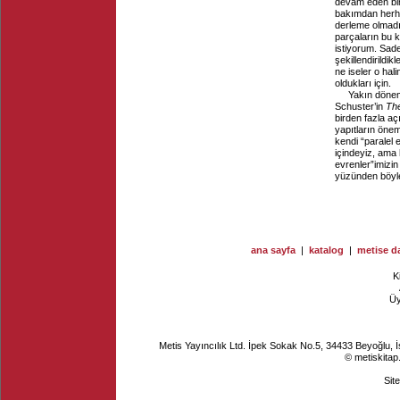
devam eden bir
bakımdan herha
derleme olmadı
parçaların bu k
istiyorum. Sad
şekillendirildik
ne iseler o hal
oldukları için.
Yakın döne
Schuster’in
The
birden fazla a
yapıtların önem
kendi “paralel 
içindeyiz, ama 
evrenler”imizi
yüzünden böyle
ana sayfa
|
katalog
|
metise da
K
Ü
Metis Yayıncılık Ltd. İpek Sokak No.5, 34433 Beyoğlu, 
© metiskitap
Sit