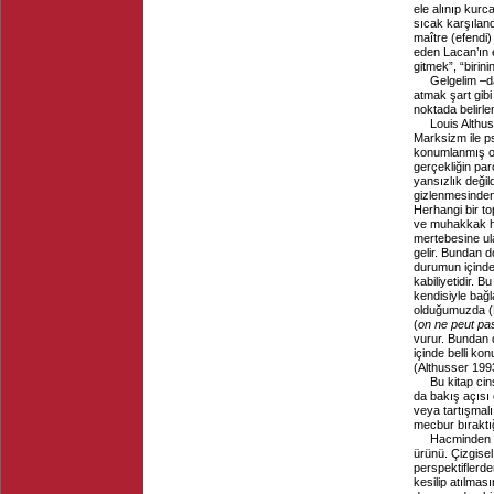
ele alınıp kurc
sıcak karşıland
maître (efendi)
eden Lacan’ın ef
gitmek”, “birin
Gelgelim –
atmak şart gibi
noktada belirle
Louis Althu
Marksizm ile ps
konumlanmış olm
gerçekliğin parç
yansızlık deği
gizlenmesinden
Herhangi bir t
ve muhakkak hâ
mertebesine ula
gelir. Bundan d
durumun içinde
kabiliyetidir. B
kendisiyle bağla
olduğumuzda (M
(
on ne peut pas
vurur. Bundan 
içinde belli kon
(Althusser 199
Bu kitap cin
da bakış açısı
veya tartışmal
mecbur bıraktı
Hacminden a
ürünü. Çizgisel
perspektiflerd
kesilip atılmas