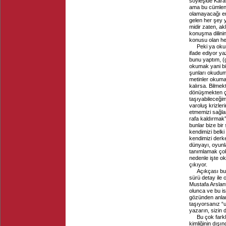
söyleşide Karas
ama bu cümlenin
olamayacağı en
gelen her şey y
midir zaten, ak
konuşma dilini
konusu olan he
Peki ya okum
ifade ediyor y
bunu yaptım, 
okumak yani bir
şunları okudu
metinler okuma
kalırsa. Bilmek
dönüşmekten ço
taşıyabileceğim
varoluş krizler
etmemizi sağlam
rafa kaldırmak”
bunlar bize bir
kendimizi belki
kendimizi derk
dünyayı, oyunla
tanımlamak çok
nedenle işte ok
çıkıyor.
Açıkçası bu
sürü detay ile
Mustafa Arslant
olunca ve bu i
gözünden anla
taşıyorsanız “u
yazarın, sizin 
Bu çok farkl
kimliğinin dışı