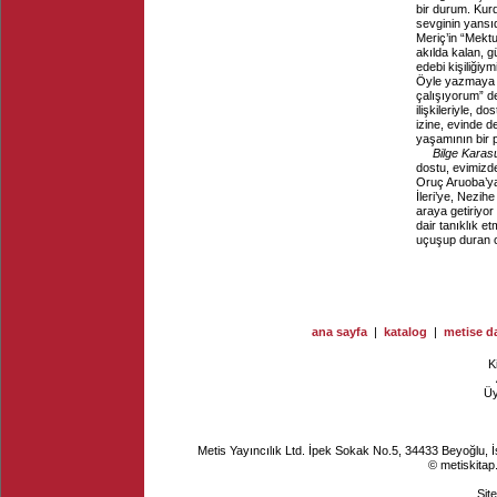
bir durum. Kurd
sevginin yansı
Meriç’in “Mektup
akılda kalan, g
edebi kişiliğiym
Öyle yazmaya ç
çalışıyorum” d
ilişkileriyle, 
izine, evinde d
yaşamının bir 
Bilge Kara
dostu, evimizde
Oruç Aruoba’ya
İleri’ye, Nezih
araya getiriyor
dair tanıklık e
uçuşup duran c
ana sayfa
|
katalog
|
metise da
K
Ü
Metis Yayıncılık Ltd. İpek Sokak No.5, 34433 Beyoğlu, 
© metiskitap
Sit