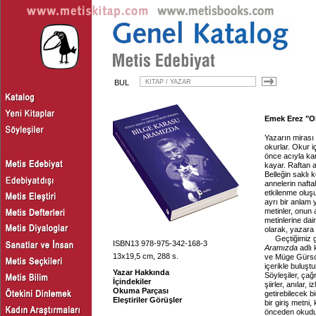
BUL
Emek Erez "Ok
Yazarın mirası 
okurlar. Okur 
önce acıyla ka
kayar. Raftan al
Belleğin saklı 
annelerin nafta
etkilenme oluşu
ayrı bir anlam 
metinler, onun
metinlerine dair
olarak, yazara 
Geçtiğimiz g
ISBN13 978-975-342-168-3
Aramızda
adlı k
13x19,5 cm, 288 s.
ve Müge Gürsoy
içerikle buluştu
Yazar Hakkında
Söyleşiler, çağ
İçindekiler
şiirler, anılar,
Okuma Parçası
getirebilecek b
Eleştiriler Görüşler
bir giriş metni
önceden okuduğ