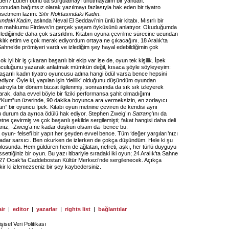
eden? Lütfen bunu da sorgulamayı unutmayalım bir yandan.
konudan bağımsız olarak yazılmayı fazlasıyla hak eden bir tiyatro
hsetmem lazım:
Sıfır Noktasındaki Kadın
.
sındaki Kadın
, aslında Neval El Seddavi’nin ünlü bir kitabı. Mısırlı bir
dam mahkumu Firdevs’in gerçek yaşam öyküsünü anlatıyor. Okuduğumda
izlediğimde daha çok sarsıldım. Kitabın oyuna çevrilme sürecine ucundan
klık ettim ve çok merak ediyordum ortaya ne çıkacağını. 18 Aralık’ta
hne’de prömiyeri vardı ve izlediğim şey hayal edebildiğimin çok
k iyi bir iş çıkaran başarılı bir ekip var ise de, oyun tek kişilik. İpek
nculuğunu yazarak anlatmak mümkün değil, kısaca şöyle söyleyeyim:
aşarılı kadın tiyatro oyuncusu adına hangi ödül varsa bence hepsini
ediyor. Öyle ki, yapılan işin ‘delilik’ olduğunu düşündüm oyundan
atroyla bir dönem bizzat ilgilenmiş, sonrasında da sık sık izleyerek
 olarak, daha evvel böyle bir fiziki performansa şahit olmadığımı
. “Kum”un üzerinde, 90 dakika boyunca ara vermeksizin, en zorlayıcı
an” bir oyuncu İpek. Kitabı oyun metnine çeviren de kendisi aynı
durum da ayrıca ödülü hak ediyor. Stephen Zweig’ın
Satranç'
ını da
tne çevirmiş ve çok başarılı şekilde sergilemişti; fakat hangisi daha deli
sanız, -Zweig’a ne kadar düşkün olsam da- bence bu.
 oyun- felsefi bir yapıt her şeyden evvel bence. Tüm ‘değer yargıları’nızı
adar sarsıcı. Ben okurken de izlerken de çokça düşündüm. Hele ki şu
blosunda. Hem güldüren hem de ağlatan, nefreti, aşkı, her türlü duyguyu
settiğiniz bir oyun. Bu yazı itibariyle sıradaki iki oyun; 24 Aralık’ta Sahne
 27 Ocak’ta Caddebostan Kültür Merkezi’nde sergilenecek. Açıkça
ir ki izlemezseniz bir şey kaybedersiniz.
ir
|
editor
|
yazarlar
|
rights list
|
bağlantılar
işisel Veri Politikası