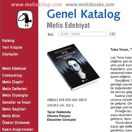
BUL
Tuba Torun, "S
Las Tesis İstan
ettiğimiz gün 
yine çevik kuvv
Kadınların, çoc
tahammül edemey
işaret ettiğimiz 
Geçtiğimiz h
genelge yayınl
bir değerlendi
da olsa bu ge
Kadına yönel
uzunca süredir
ISBN13 978-975-342-195-9
bir gelişme. D
13x19,5 cm, 112 s.
genelge yeni bi
Örneğin bir
Yazar Hakkında
yasa tasarıların
Okuma Parçası
gelmiyor, diyor 
Eleştiriler Görüşler
“Kural olara
kaydı gibi deli
geçilmesi, kanun