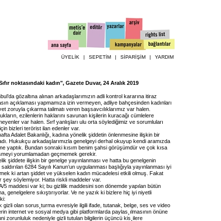
ÜYELİK
|
SEPETİM
|
SİPARİŞİM
|
YARDIM
ıfır noktasındaki kadın", Gazete Duvar, 24 Aralık 2019
bul’da gözaltına alınan arkadaşlarımızın adli kontrol kararına itiraz
basın açıklaması yapmamıza izin vermeyen, adliye bahçesinden kadınları
et zoruyla çıkarma talimatı veren başsavcılıklarımız var halen.
ukların, ezilenlerin haklarını savunan kişilerin kuracağı cümlelere
enler var halen. Sırf yanlışları ulu orta söylediğimiz ve sorumluları
için bizleri terörist ilan edenler var.
afta Adalet Bakanlığı, kadına yönelik şiddetin önlenmesine ilişkin bir
adı. Hukukçu arkadaşlarımızla genelgeyi derhal okuyup kendi aramızda
rme yaptık. Bundan sonraki kısım benim şahsi görüşümdür ve çok kısa
lişmeyi yorumlamadan geçmemek gerekir.
ik şiddete ilişkin bir genelge yayınlanması ve hatta bu genelgenin
 saldırılan 6284 Sayılı Kanun’un uygulanması başlığıyla yayınlanması iyi
emek ki artan şiddet ve yükselen kadın mücadelesi etkili olmuş. Fakat
r şey söylemiyor. Hatta riskli maddeler var.
 A/5 maddesi var ki; bu gizlilik maddesini son dönemde yapılan bütün
a, genelgelere sıkıştırıyorlar. Ve ne yazık ki bizlere hiç iyi niyetli
ki:
k gizli olan sorus¸turma evresiyle ilgili ifade, tutanak, belge, ses ve video
llerin internet ve sosyal medya gibi platformlarda paylas¸ılmasının önüne
i zorunluluk nedeniyle gizli tutulan bilgilerin üçüncü kis¸ilere