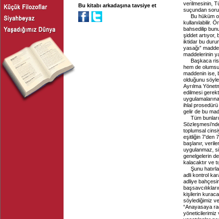
verilmesinin, T
Bu kitabı arkadaşına tavsiye et
suçundan sorum
Bu hüküm ol
kullanılabilir.
bahsedilip bunu
şiddet artıyor,
iktidar bu dur
yasağı” maddesi
maddelerinin ya
Başkaca ris
hem de olumsuz
maddenin ise, b
olduğunu söyle
Ayrılma Yönetme
edilmesi gerekt
uygulamalarına
ihlal prosedürü 
gelir de bu mad
Tüm bunları
Sözleşmesi’nde ı
toplumsal cinsiy
eşitliğin 7’den
başlanır, verile
uygulanmaz, siy
genelgelerin de
kalacaktır ve t
Şunu hatırla
adli kontrol ka
adliye bahçesi
başsavcılıkları
kişilerin kurac
söylediğimiz ve 
“Anayasaya rağ
yöneticilerimiz