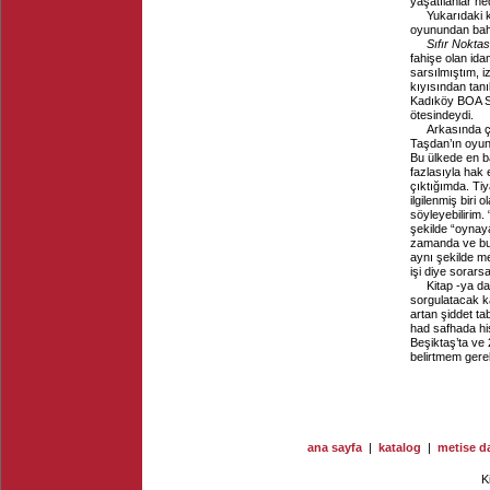
yaşatılanlar n
Yukarıdaki 
oyunundan ba
Sıfır Nokta
fahişe olan i
sarsılmıştım, 
kıyısından tanı
Kadıköy BOA Sa
ötesindeydi.
Arkasında ço
Taşdan’ın oyu
Bu ülkede en b
fazlasıyla hak 
çıktığımda. Tiy
ilgilenmiş biri
söyleyebilirim
şekilde “oynay
zamanda ve bu 
aynı şekilde me
işi diye sorar
Kitap -ya da
sorgulatacak k
artan şiddet ta
had safhada his
Beşiktaş’ta ve
belirtmem gerek
ana sayfa
|
katalog
|
metise da
K