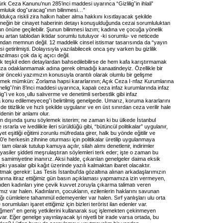
ürk Ceza Kanunu’nun 285’inci maddesi uyarınca “Gizliligˆin ihlali”
luluk dogˆuracagˆının bilinmesi…”
dukça riskli zira halkın haber alma hakkını kısıtlayacak şekilde
 Örneğin bir cinayet haberinin detayı konuşulduğunda cezai sorumluluktan
n önüne geçilebilir. Şunun bilinmesi lazım; kadına ve çocuğa yönelik
 bu artan tablodan iktidar sorumlu tutuluyor -ki sorumlu- ve neticede
umdan memnun değil. 12 maddelik cinsel istismar tasarısında da “yayın
 getirilmişti. Dolayısıyla yazılabilecek onca şey varken bu gizlilik
zılması çok da iç açıcı değil.
k teşkil eden detaylardan bahsedilebilirse de hem kafa karıştırmamak
a odaklanmamak adına gerek olmadığı kanaatindeyiz. Özellikle bir
ir önceki yazımızın konusuyla orantılı olarak olumlu bir gelişme
mek mümkün: Zorlama hapsi kararlarının; Açık Ceza I·nfaz Kurumlarına
ligˆi’nin 8’inci maddesi uyarınca, kapalı ceza infaz kurumlarında infaz
igˆi ve kos¸ullu salıverme ve denetimli serbestlik gibi infaz
 konu edilemeyecegˆi belirtilmiş genelgede. Umarız, koruma kararlarını
de titizlikle ve hızlı şekilde uygulanır ve en üst sınırdan ceza verilir hale
denin bir anlamı olur.
n dışında şunu söylemek isterim; ne zaman ki bu ülkede İstanbul
srarla ve ivedilikle ileri sürüldüğü gibi, “bütüncül politikalar” uygulanır,
et eşitliği eğitimi zorunlu müfredata girer, halk bu yönde eğitilir ve
 70’e herkesin zihnine oturması için politikalar üretilip uygulanmaya
r tam olarak tutulup kamuya açılır, silah alımı denetlenir, indirimler
asiler şiddeti meşrulaştıran söylemleri terk eder; işte o zaman bu
 samimiyetine inanırız. Aksi halde, çıkarılan genelgeler daima eksik
ıpkı yasalar gibi kağıt üzerinde yazılı kalmaktan ibaret olacaktır.
tmak gerekir: Las Tesis İstanbul’da gözaltına alınan arkadaşlarımızın
rarına itiraz ettiğimiz gün basın açıklaması yapmamıza izin vermeyen,
nden kadınları yine çevik kuvvet zoruyla çıkarma talimatı veren
mız var halen. Kadınların, çocukların, ezilenlerin haklarını savunan
ağı cümlelere tahammül edemeyenler var halen. Sırf yanlışları ulu orta
sorumluları işaret ettiğimiz için bizleri terörist ilan edenler var.
men” en geniş yetkilerini kullanarak suç işlemekten çekinmeyen
 var. Eğer genelge yayınlayacak iyi niyetli bir irade varsa ortada, bu