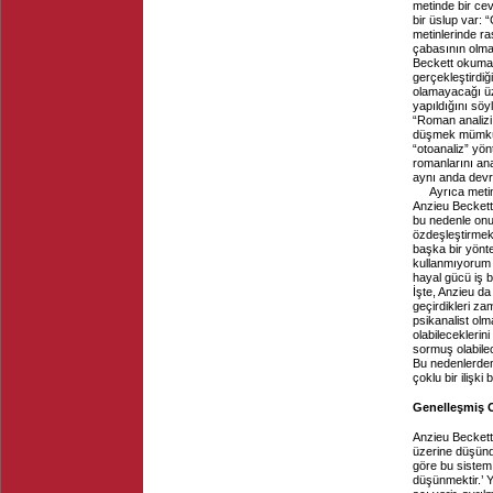
metinde bir ce
bir üslup var: 
metinlerinde r
çabasının olmad
Beckett okuma d
gerçekleştirdiğ
olamayacağı üz
yapıldığını söy
“Roman analizi,
düşmek mümkün 
“otoanaliz” yön
romanlarını ana
aynı anda devr
Ayrıca meti
Anzieu Beckett
bu nedenle onu
özdeşleştirmek 
başka bir yönt
kullanmıyorum 
hayal gücü iş 
İşte, Anzieu da
geçirdikleri za
psikanalist olm
olabileceklerin
sormuş olabilec
Bu nedenlerden
çoklu bir ilişk
Genelleşmiş
Anzieu Beckett’ı
üzerine düşünd
göre bu sistem,
düşünmektir.’ 