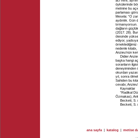
acı verir, ayrı
öykülerinde böy
metnine bu açıd
parlaması görs
Mesela: “O zam
aydınlık. Gün 
tırmanıyorsun. 
dağların güçlük
(2017: 28). Bur
ötesinde yükse
ediyor, yadsıya
örneklediğimiz 
nedenle kitabı
Anzieu’nün ken
Didier Anzie
başka hangi açıd
soranların ilgi
deneyiminden ö
okurdan yazara
yıl, sonra ölme
Sahiden bu kit
cevabı; Anzieu’
Kaynaklar
“Radikal Düş
Özmakas), Ank
Beckett, S. 
Beckett, S. 
ana sayfa
|
katalog
|
metise da