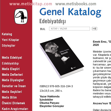
BUL
Emek Erez, "D
2020
Metinler üzerin
var. Kitaplarla
bulmanın, bir 
zahmetli bir ya
harcamayı, gec
ki -bu bir sine
çıkarmanın haz
gerçekleştirme 
yerde şöyle diy
geçirmeye çalış
harlayacak, çi
ISBN13 978-605-316-194-3
köpüren dalgala
ifadesi bu bana
13x19,5 cm, 280 s.
metinden veya 
Yazar Hakkında
tahayyül edilebil
İçindekiler
Okuma Parçası
Anzıeu’nun ‘B
Eleştiriler Görüşler
Didier Anzieu’n