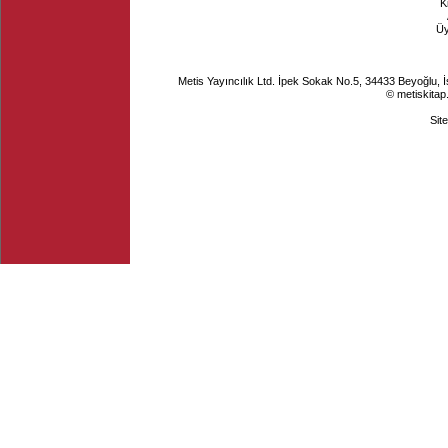
K
Ü
Metis Yayıncılık Ltd. İpek Sokak No.5, 34433 Beyoğlu, 
© metiskitap
Sit