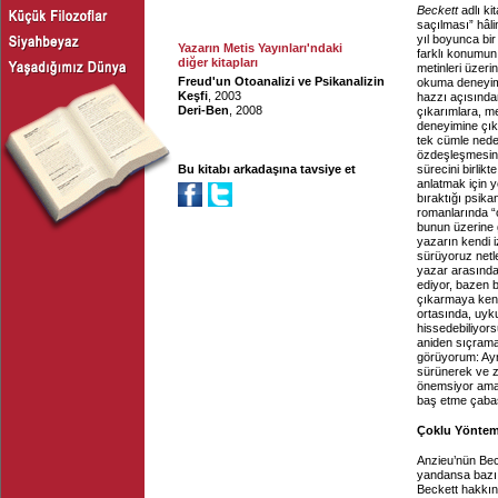
Beckett
adlı ki
saçılması” hâl
yıl boyunca bi
Yazarın Metis Yayınları'ndaki
farklı konumun 
diğer kitapları
metinleri üzeri
Freud'un Otoanalizi ve Psikanalizin
okuma deneyimi
Keşfi
, 2003
hazzı açısından
Deri-Ben
, 2008
çıkarımlara, me
deneyimine çıkm
tek cümle nede
özdeşleşmesini
Bu kitabı arkadaşına tavsiye et
sürecini birlik
anlatmak için ye
bıraktığı psikan
romanlarında “
bunun üzerine g
yazarın kendi 
sürüyoruz netle
yazar arasında 
ediyor, bazen 
çıkarmaya kendi
ortasında, uyk
hissedebiliyor
aniden sıçram
görüyorum: Ay
sürünerek ve z
önemsiyor ama 
baş etme çabas
Çoklu Yönte
Anzieu’nün Becke
yandansa bazı k
Beckett hakkınd