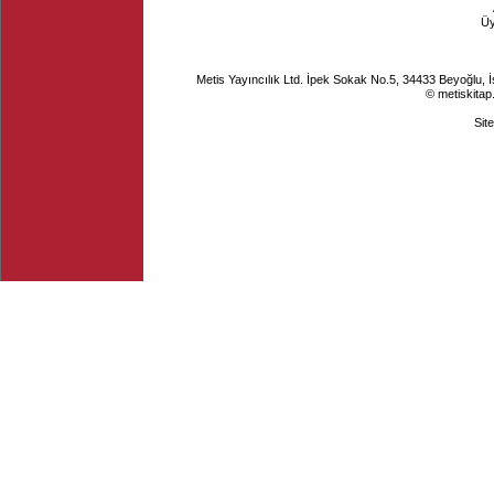
Ü
Metis Yayıncılık Ltd. İpek Sokak No.5, 34433 Beyoğlu, 
© metiskitap
Sit