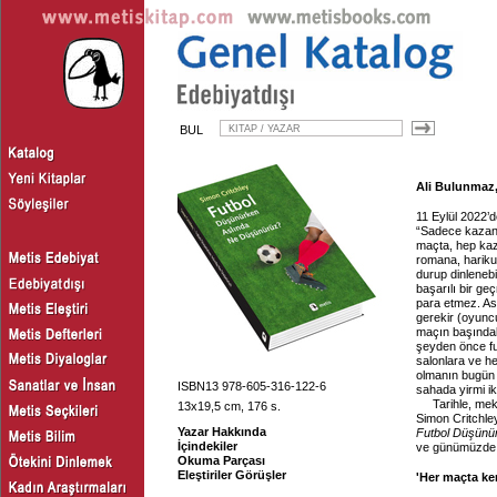
BUL
Ali Bulunmaz, 
11 Eylül 2022’
“Sadece kazanma
maçta, hep kaz
romana, hariku
durup dinlenebi
başarılı bir g
para etmez. As
gerekir (oyuncu
maçın başındaki
şeyden önce fu
salonlara ve h
olmanın bugün b
ISBN13 978-605-316-122-6
sahada yirmi ik
Tarihle, mekân
13x19,5 cm, 176 s.
Simon Critchley
Yazar Hakkında
Futbol Düşünü
İçindekiler
ve günümüzde n
Okuma Parçası
Eleştiriler Görüşler
'Her maçta ke