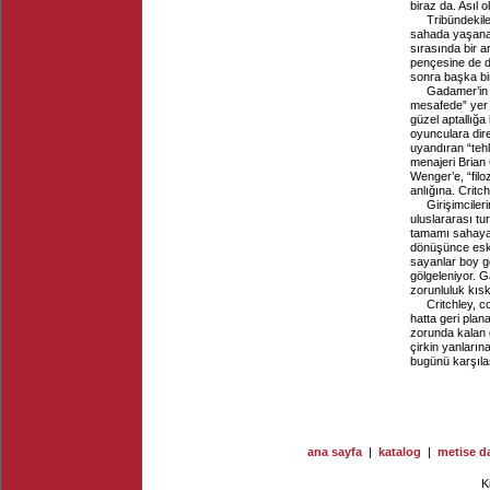
biraz da. Asıl
Tribündekil
sahada yaşanan
sırasında bir a
pençesine de dü
sonra başka bi
Gadamer’in d
mesafede” yer a
güzel aptallığa 
oyunculara dir
uyandıran “tehl
menajeri Brian
Wenger’e, “filo
anlığına. Critch
Girişimciler
uluslararası tu
tamamı sahaya 
dönüşünce esk
sayanlar boy g
gölgeleniyor. G
zorunluluk kısk
Critchley, c
hatta geri plan
zorunda kalan o
çirkin yanların
bugünü karşılaş
ana sayfa
|
katalog
|
metise da
K