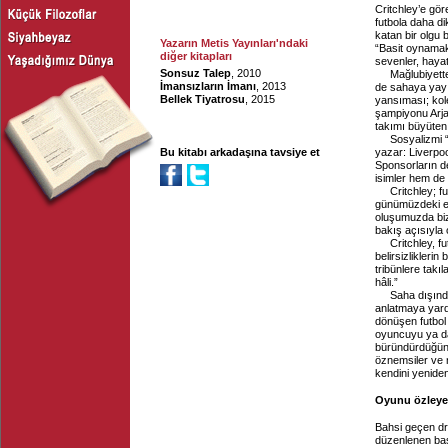
Critchley’e gör
futbola daha di
katan bir olgu 
Yazarın Metis Yayınları'ndaki
“Basit oynamak
diğer kitapları
sevenler, hayat
Sonsuz Talep
, 2010
Mağlubiyette
İmansızların İmanı
, 2013
de sahaya yayıl
Bellek Tiyatrosu
, 2015
yansıması; kol
şampiyonu Arja
takımı büyüten
Sosyalizmi “
Bu kitabı arkadaşına tavsiye et
yazar: Liverpoo
Sponsorların d
isimler hem de
Critchley; fut
günümüzdeki end
oluşumuzda bize
bakış açısıyla 
Critchley, f
belirsizlikleri
tribünlere takı
hâli.”
Saha dışınd
anlatmaya yard
dönüşen futbol
oyuncuyu ya da
büründürdüğün
öznemsiler ve n
kendini yeniden
Oyunu özleyen
Bahsi geçen dr
düzenlenen bas