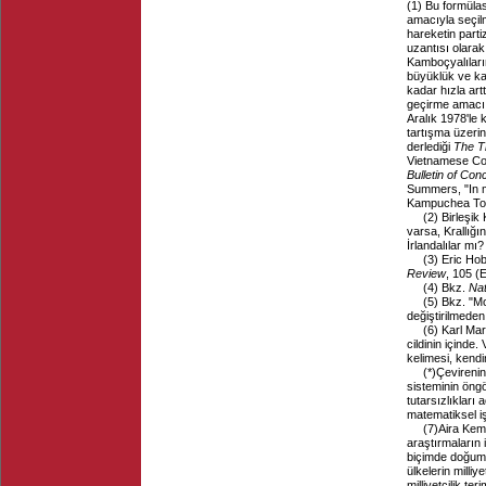
(1)
Bu formülas
amacıyla seçilm
hareketin parti
uzantısı olara
Kamboçyalıların 
büyüklük ve ka
kadar hızla art
geçirme amacı 
Aralık 1978'le 
tartışma üzerin
derlediği
The Th
Vietnamese Con
Bulletin of Co
Summers, "In 
Kampuchea To
(2)
Birleşik
varsa, Krallığı
İrlandalılar mı
(3)
Eric Hob
Review
, 105 (
(4)
Bkz.
Nat
(5)
Bkz. "M
değiştirilmede
(6)
Karl Mar
cildinin içinde
kelimesi, kendin
(*)
Çevirenin
sisteminin öngö
tutarsızlıkları
matematiksel i
(7)
Aira Kemi
araştırmaların 
biçimde doğum t
ülkelerin milli
milliyetçilik t