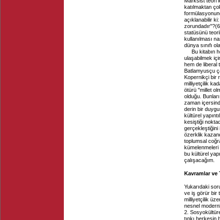
Marksist teori
katılmaktan çok
formülasyonund
açıklanabilir k
zorundadır"?
(
6
statüsünü teori
kullanılması na
dünya sınıfı ol
Bu kitabın h
ulaşabilmek iç
hem de liberal 
Batlamyusçu ça
Kopernikçi bir 
milliyetçilik k
ötürü "millet ol
olduğu. Bunları
zaman içersinde
derin bir duygu
kültürel yapınt
kesiştiği nokt
gerçekleştiğini
özerklik kazand
toplumsal coğraf
kümelenmeleri iç
bu kültürel yap
çalışacağım.
Kavramlar ve 
Yukarıdaki sor
ve iş görür bi
milliyetçilik üz
nesnel modernli
2. Sosyokültüre
tıpkı herkesin b