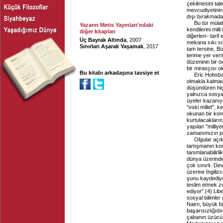
çekilmesini tal
mevcudiyetinin 
dışı bırakmadaki
Bu tür müla
Yazarın Metis Yayınları'ndaki
kendilerini mil
diğer kitapları
diğerleri– tari
Üç Bayrak Altında
, 2007
mekana sıkı sık
Sınırları Aşarak Yaşamak
, 2017
tam tersine, Büy
terime yer verm
düzeninin bir ö
bir mirasçısı 
Bu kitabı arkadaşına tavsiye et
Eric Hobsba
olmakla kalmadı
düşündüren hiçb
yalnızca sosyal
üyeler kazanıyo
"eski millet", k
okunan bir konum
kurtulacakları
yapılan "milliy
zamanımızın po
Olgular açık
tartışmanın kon
tanımlanabilirl
dünya üzerindek
çok sınırlı. Dev
üzerine İngili
şunu kaydediyor
teslim etmek 
ediyor".
(
4
) Lib
sosyal bilimler
Nairn, büyük bi
başarısızlığıdır
çabanın üzücü so