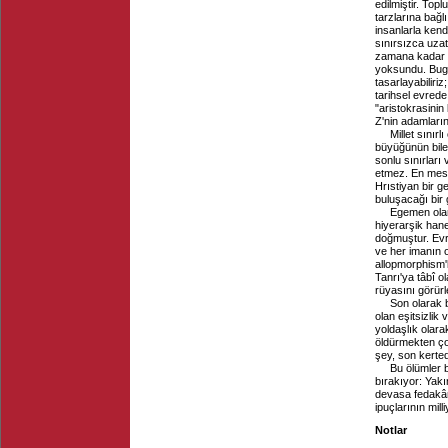
edilmiştir. Topl
tarzlarına bağlı
insanlarla kend
sınırsızca uzat
zamana kadar C
yoksundu. Bugün
tasarlayabilir
tarihsel evrede
"aristokrasinin
Z'nin adamların
Millet sınır
büyüğünün bile
sonlu sınırları 
etmez. En mesih
Hrıstiyan bir ge
buluşacağı bir
Egemen olar
hiyerarşik hane
doğmuştur. Evre
ve her imanın o
allopmorphism'
Tanrı'ya tâbî o
rüyasını görür
Son olarak b
olan eşitsizlik 
yoldaşlık olara
öldürmekten ço
şey, son kerted
Bu ölümler b
bırakıyor: Yakı
devasa fedakârl
ipuçlarının mill
Notlar