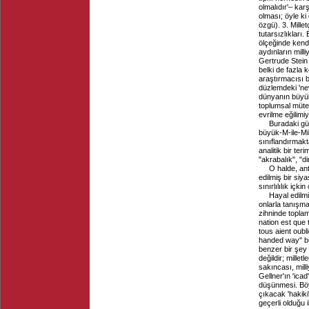
olmalıdır'– kar
olması; öyle ki
özgü). 3. Millet
tutarsızlıkları
ölçeğinde kendi
aydınların mil
Gertrude Stein 
belki de fazla 
araştırmacısı bi
düzlemdeki 'nevr
dünyanın büyük
toplumsal mütek
evrilme eğilimi
Buradaki gü
büyük-M-ile-Mill
sınıflandırmak
analitik bir teri
"akrabalık", "di
O halde, ant
edilmiş bir si
sınırlılılık içki
Hayal edilmi
onlarla tanışm
zihninde topla
nation est que
tous aient oub
handed way" bu 
benzer bir şey i
değildir; millet
sakıncası, mill
Gellner'ın 'icad'
düşünmesi. Böyl
çıkacak 'hakiki
geçerli olduğu i