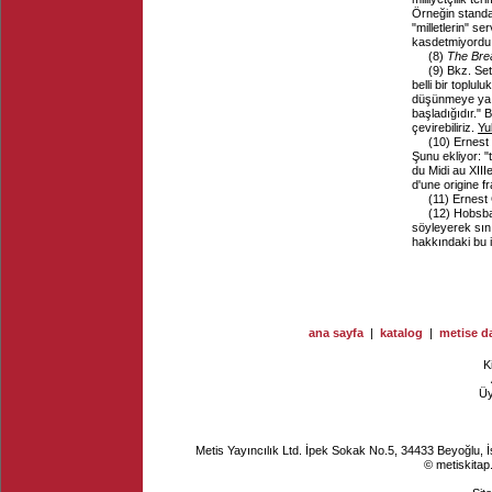
Örneğin standa
"milletlerin" s
kasdetmiyordu.
(8)
The Brea
(9)
Bkz. Se
belli bir toplul
düşünmeye ya d
başladığıdır." 
çevirebiliriz.
Yu
(10)
Ernest 
Şunu ekliyor: "
du Midi au XIIIe
d'une origine f
(11)
Ernest 
(12)
Hobsbaw
söyleyerek sınıf
hakkındaki bu i
ana sayfa
|
katalog
|
metise da
K
Ü
Metis Yayıncılık Ltd. İpek Sokak No.5, 34433 Beyoğlu, 
© metiskitap