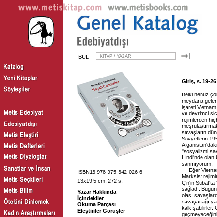
BUL
Giriş, s. 19-26
Belki henüz ço
meydana gelen 
işareti Vietna
ve devrimci sic
rejimlerden hiç
meşrulaştırmak
savaşların düny
Sovyetlerin 1
Afganistan'dak
"sosyalizmi s
Hindi'nde olan 
sanmıyorum.
Eğer Vietna
ISBN13 978-975-342-026-6
Marksist rejimin
13x19,5 cm, 272 s.
Çin'in Şubat'ta
sağladı. Bugün 
Yazar Hakkında
olası savaşlard
İçindekiler
savaşacağı ya 
Okuma Parçası
kalkışabilirle
Eleştiriler Görüşler
geçmeyeceğini 