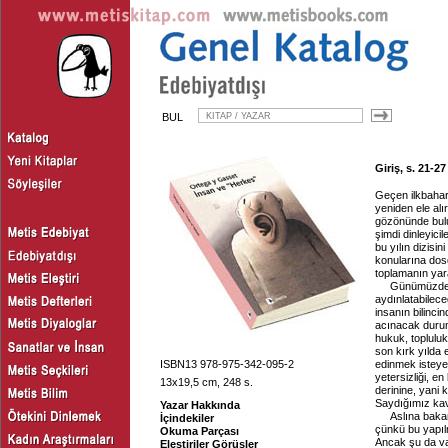
BUL
Giriş, s. 21-27
Geçen ilkbahar
yeniden ele al
gözönünde bulu
şimdi dinleyici
bu yılın dizisi
konularına dos
toplamanın yar
Günümüzde y
aydınlatabilece
insanın bilinci
acınacak durumd
hukuk, topluluk
son kırk yılda 
ISBN13 978-975-342-095-2
edinmek isteyen
yetersizliği, en
13x19,5 cm, 248 s.
derinine, yani
Saydığımız kavr
Yazar Hakkında
Aslına baka
İçindekiler
çünkü bu yapıl
Okuma Parçası
Ancak şu da var
Eleştiriler Görüşler