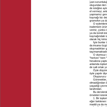
yani sorumluluğ
oluşundan ileri
de isteğine ayk
el vermeyi, anl
yapmamız gerek
kaynağı biz değ
gramofon ya da 
O eylemleri
irademizin ürün
veririz, çünkü 
ya da kendi ist
kaynağındaki so
olarak hiç kims
İşte bunlar 
da insana özgü
oluşmadıkları gi
taşımamaktadır,
O olumsuz ni
"herkes" hem "h
hesabına yaptı
anlamda toplum
de salt ortak ya
Öyle düşünü
öyle yapılır di
Oluşturucu t
Görenekler,
olmadığından öt
yaşadığı çevres
tarafından.
Bu derslerde
örnekleri istenir
1. Bir toplu
eğer beklenen 
maddi ya da ma