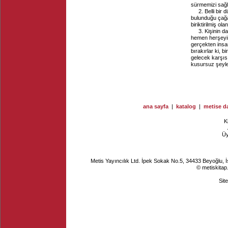
sürmemizi sağla
2. Belli bir 
bulunduğu çağa
biriktirilmiş ol
3. Kişinin 
hemen herşeyin
gerçekten insan
bırakırlar ki, 
gelecek karşıs
kusursuz şeyle
ana sayfa
|
katalog
|
metise da
K
Ü
Metis Yayıncılık Ltd. İpek Sokak No.5, 34433 Beyoğlu, 
© metiskitap
Sit