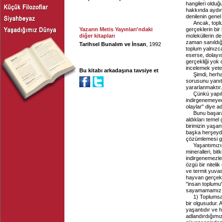
hangileri oldu
hakkında aydın
denilenin genel
Ancak, toplu
Yazarın Metis Yayınları'ndaki
gerçeklerin bir 
diğer kitapları
moleküllerin de
zaman sanıldığı
Tarihsel Bunalım ve İnsan
, 1992
toplum yalnızca 
eserse, dolayıs
gerçekliği yok 
incelemek yeter
Bu kitabı arkadaşına tavsiye et
Şimdi, herha
sorusunu yanıt
yararlanmaktır.
Çünkü yapıl
indirgenemeyece
olaylar" diye a
Bunu başarab
aldıkları teme
birimizin yaşan
başka herşeyde
çözümlemesi ge
Yaşantımızı
mineralleri, bit
indirgenemezler
özgü bir niteli
ve termit yuvas
hayvan gerçekl
"insan toplumu
sayamamamız içi
1) Toplumsa
bir olgusudur. 
yaşantıdır ve h
adlandırdığım