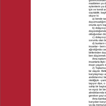
güvencesinden 
maddeten ya da
eylemlerin ya 
için ve kendi a
sayılabilir; ba
oluyor ki:
a) bende ta
duyumsadığım v
onunla aynı ka
b) dolayısıy
düşündüğümde, 
olduğundan ötür
c) dolayısı
sorumlu olan bi
d) bunların 
insanlar– beni 
ağrıdığında ca
birilerinden du
ben düşünmek
Ama toplumsa
insanlarla iliş
insan yaşamı de
2) Toplumsa
bir olaydır. Bir
karşılaşmayı an
andıklarımız bi
niteliğiyle –yan
taşıyor diye, o
sahip bir başka 
ve eşsiz bir bi
alındıklarında t
gereken şeyi olu
Ama bambaşk
karşıdan karşı
ya da memurun 