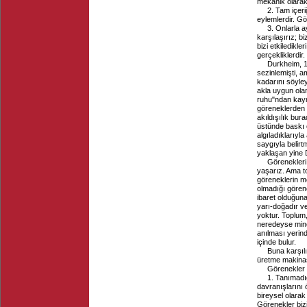
mekanik olarak 
2. Tam içeri
eylemlerdir. Gö
3. Onlarla a
karşılaşırız; b
bizi etkiledikle
gerçekliklerdir.
Durkheim, 18
sezinlemişti, 
kadarını söyley
akla uygun olan
ruhu"ndan kayn
göreneklerden 
akıldışılık burad
üstünde baskı 
algıladıklarıyl
saygıyla belirt
yaklaşan yine 
Görenekleri
yaşarız. Ama to
göreneklerin me
olmadığı gören
ibaret olduğuna
yarı-doğadır ve
yoktur. Toplum
neredeyse mine
anılması yerind
içinde bulur.
Buna karşılı
üretme makinas
Görenekler b
1. Tanımadığ
davranışlarını 
bireysel olarak
Görenekler biz