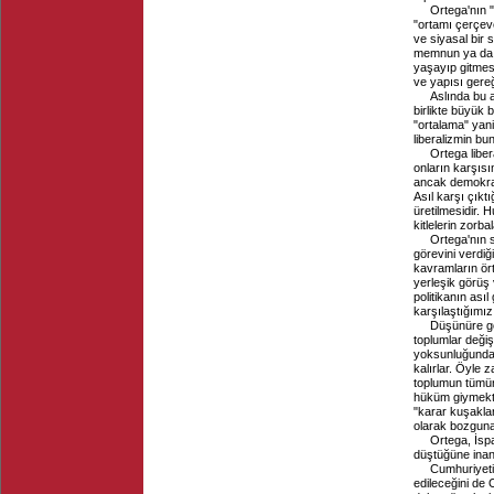
Ortega'nın "
"ortamı çerçeve
ve siyasal bir 
memnun ya da ıv
yaşayıp gitmesi
ve yapısı gereği
Aslında bu a
birlikte büyük 
"ortalama" yani
liberalizmin b
Ortega liber
onların karşıs
ancak demokrasi
Asıl karşı çıkt
üretilmesidir.
kitlelerin zorb
Ortega'nın se
görevini verdiğ
kavramların ört
yerleşik görüş
politikanın asıl
karşılaştığımı
Düşünüre gör
toplumlar deği
yoksunluğundan–
kalırlar. Öyle 
toplumun tümün
hüküm giymekten
"karar kuşakla
olarak bozguna
Ortega, İsp
düştüğüne inan
Cumhuriyetin
edileceğini de