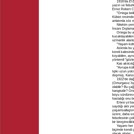
1916'da
El 
yazın ve felsef
Ernst Robert C
"Ortega bel
Kübist resimde
anlatımla söz 
Nitekim yeni
İnsanı Dışlamas
Ortega bu a
kucaklayabilen
uzmanlık alanla
"Yaşam kültü
Aslında bu 
kendi kalesind
koyabilen, aynı
yöntemli "gözle
Katı akılcılı
"Avrupa kül
tıpkı uzun yolc
düşmüş. Kansızlı
1922'de dağı
(Omurgasız İsp
olabilir? Bu ça
hangisidir? Ort
boyu sürdürece
hastalığı onu b
Ertesi yıl b
saydığı aklı ye
yaşamsallaştı
üzere, daha son
felsefesinin çe
bir bireşimcil
Yaşamı her 
biçimde kendi g
olarak algılar: