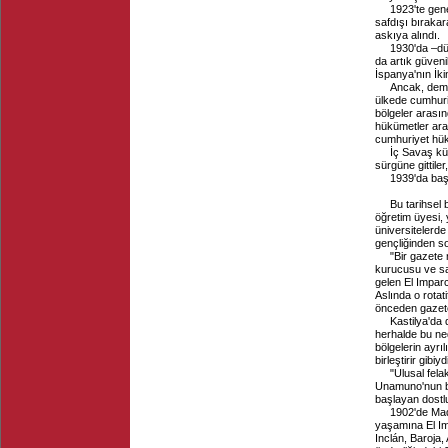
1923'te gene
safdışı bırakar
askıya alındı.
1930'da –dün
da artık güvenil
İspanya'nın İkin
Ancak, demo
ülkede cumhuriy
bölgeler arasın
hükümetler ara
cumhuriyet hük
İç Savaş kü
sürgüne gittile
1939'da baş
Bu tarihsel
öğretim üyesi, 
üniversitelerde 
gençliğinden s
"Bir gazete 
kurucusu ve sah
gelen El Imparc
Aslında o rotat
önceden gazete
Kastilya'da 
herhalde bu ned
bölgelerin ayrı
birleştirir gibiyd
"Ulusal fel
Unamuno'nun bu
başlayan dostlu
1902'de Madr
yaşamına El Im
Inclán, Baroja