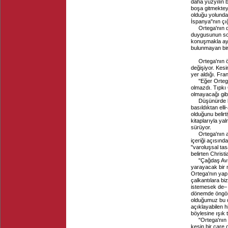
daha yüzyılın b
boşa gitmekteyd
olduğu yolunda 
İspanya"nın çığ
Ortega'nın d
duygusunun son
konuşmakla ayd
bulunmayan biri
Ortega'nın 
değişiyor. Kesi
yer aldığı. Fra
"Eğer Orteg
olmazdı. Tıpkı
olmayacağı gibi
Düşünürde bi
basıldıktan ell
olduğunu belirt
kitaplarıyla yal
sürüyor.
Ortega'nın a
içeriği açısın
"varoluşsal tas
belirten Christ
"Çağdaş Avru
yarayacak bir 
Ortega'nın yapı
çalkantılara bi
istemesek de– i
dönemde öngörd
olduğumuz bu dö
açıklayabilen h
böylesine ışık 
"Ortega'nın
kesin bir çare o