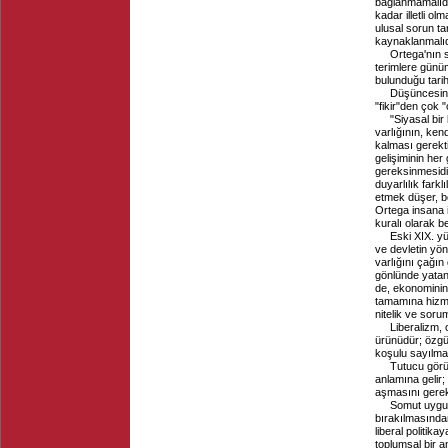
bağlanmamalıdır
kadar illetli o
ulusal sorun tar
kaynaklanmalıdır
Ortega'nın s
terimlere günüm
bulunduğu tarih
Düşüncesini
"fikir"den çok 
"Siyasal bi
varlığının, ken
kalması gerektiğ
gelişiminin her
gereksinmesidi
duyarlılık farkl
etmek düşer, bö
Ortega insana i
kuralı olarak bel
Eski XIX. yü
ve devletin yön
varlığını çağı
gönlünde yatan,
de, ekonominin 
tamamına hizme
nitelik ve soru
Liberalizm, 
ürünüdür; özgür
koşulu sayılmas
Tutucu görüş
anlamına gelir; 
aşmasını gerekt
Somut uygul
bırakılmasından
liberal politik
toplumsal bir 