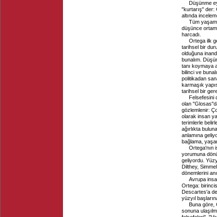
Düşünme eyl
"kurtarış" der:
altında incele
Tüm yaşamın
düşünce ortamı
harcadı.
Ortega ilk g
tarihsel bir du
olduğuna inand
bunalım. Düşün
tanı koymaya a
bilinci ve buna
politikadan sana
karmaşık yapıs
tarihsel bir ge
Felsefesini 
olan "Glosas"da
gözlemlenir: Ç
olarak insan y
terimlerle beli
ağırlıkta bulu
anlamına geliy
bağlama, yaşa
Ortega'nın i
yorumuna dönüşt
geliyordu. Yüzy
Dilthey, Simmel
dönemlerini an
Avrupa insa
Ortega: birinci
Descartes'a değ
yüzyıl başların
Buna göre, O
sonuna ulaşılm