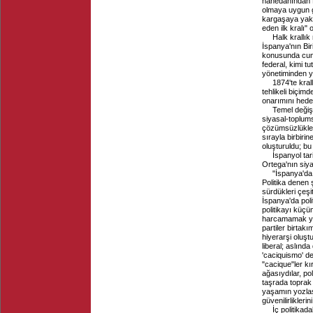
hanedanından P
olmaya uygun g
kargaşaya yakı
eden ilk kralı" o
Halk krallık
İspanya'nın Bir
konusunda cumhu
federal, kimi t
yönetiminden ya
1874'te kral
tehlikeli biçim
onarımını hede
Temel değiş
siyasal-toplums
çözümsüzlükler 
sırayla birbirin
oluşturuldu; bu
İspanyol tar
Ortega'nın siyas
"İspanya'da,
Politika denen 
sürdükleri çeşi
İspanya'da polit
politikayı küç
harcamamak ya 
partiler birtakı
hiyerarşi oluşt
liberal; aslında
'caciquismo' d
"cacique"ler kı
ağasıydılar, po
taşrada toprak
yaşamın yozlaşm
güvenilirliklerin
İç politikad