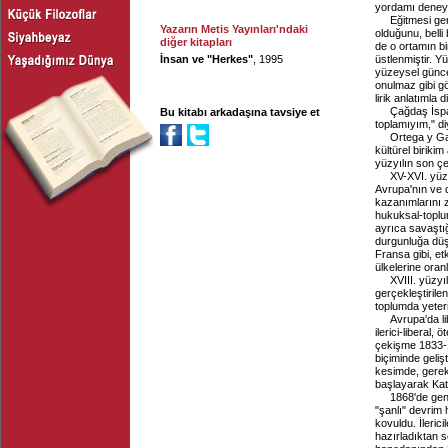
yordamı deneye
Eğitmesi ge
Yazarın Metis Yayınları'ndaki
olduğunu, belli 
diğer kitapları
de o ortamın bi
İnsan ve "Herkes"
, 1995
üstlenmiştir. Y
yüzeysel güncell
onulmaz gibi gö
lirik anlatımla 
Çağdaş İspa
Bu kitabı arkadaşına tavsiye et
toplamıyım," d
Ortega y Ga
kültürel biriki
yüzyılın son ç
XV-XVI. yüz
Avrupa'nın ve 
kazanımlarını 
hukuksal-toplu
ayrıca savaştığ
durgunluğa düş
Fransa gibi, et
ülkelerine oranl
XVIII. yüzyı
gerçekleştirile
toplumda yeter
Avrupa'da li
ilerici-liberal,
çekişme 1833-1
biçiminde geliş
kesimde, gerek
başlayarak Katal
1868'de gene
"şanlı" devrim
kovuldu. İleric
hazırladıktan s