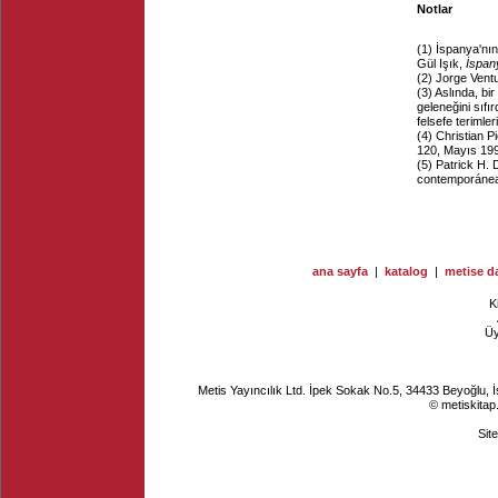
Notlar
(1)
İspanya'nın 
Gül Işık,
İspan
(2)
Jorge Vent
(3)
Aslında, bi
geleneğini sıf
felsefe terimler
(4)
Christian Pi
120, Mayıs 199
(5)
Patrick H. D
contemporáne
ana sayfa
|
katalog
|
metise da
K
Ü
Metis Yayıncılık Ltd. İpek Sokak No.5, 34433 Beyoğlu, 
© metiskitap
Sit