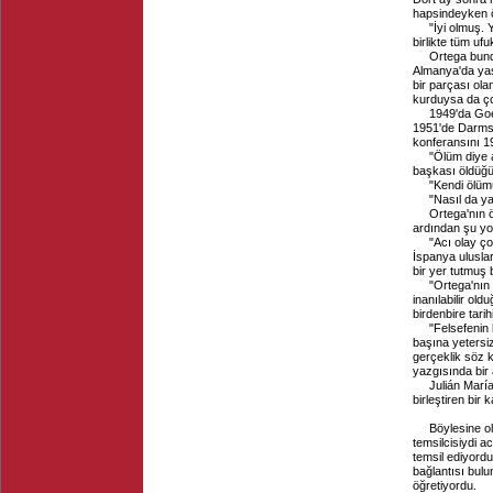
hapsindeyken 
"İyi olmuş. 
birlikte tüm ufu
Ortega bund
Almanya'da yaş
bir parçası ol
kurduysa da ço
1949'da Goet
1951'de Darmst
konferansını 19
"Ölüm diye 
başkası öldüğün
"Kendi ölüm
"Nasıl da ya
Ortega'nın 
ardından şu yo
"Acı olay ço
İspanya ulusla
bir yer tutmuş 
"Ortega'nın 
inanılabilir ol
birdenbire tari
"Felsefenin 
başına yetersi
gerçeklik söz 
yazgısında bir 
Julián María
birleştiren bir 
Böylesine o
temsilcisiydi 
temsil ediyordu
bağlantısı bulu
öğretiyordu.