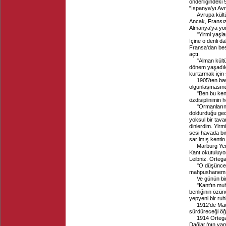
önderliğindeki 
"İspanya'yı Avr
Avrupa kültü
Ancak, Fransız
Almanya'ya yön
"Yirmi yaşl
İçine o denli d
Fransa'dan bes
açtı.
"Alman kültü
dönem yaşadık 
kurtarmak için
1905'ten baş
olgunlaşmasın
"Ben bu ken
özdisiplinimin
"Ormanların
doldurduğu gec
yoksul bir tav
dinlerdim. Yirm
sesi havada bi
sarılmış kentin
Marburg Yeni
Kant okutuluyor
Leibniz. Ortega 
"O düşünce
mahpushanem.
Ve günün bir
"Kant'ın mu
benliğinin özün
yepyeni bir ruh
1912'de Mad
sürdüreceği öğ
1914 Ortega
Dağları'nın ya