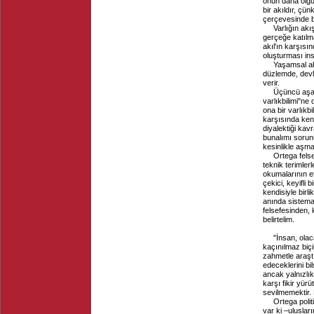
onun daha olgun
bir akıldır, çün
çerçevesinde bü
Varlığın akı
gerçeğe katılm
akıl'ın karşısın
oluşturması in
Yaşamsal akı
düzlemde, devle
verir.
Üçüncü aşam
varlıkbilimi"n
ona bir varlıkbi
karşısında kend
diyalektiği ka
bunalımı sorunu
kesinlikle aşma
Ortega fels
teknik terimler
okumalarının et
çekici, keyifli
kendisiyle birl
anında sistemat
felsefesinden, 
belirtelim.
"İnsan, olac
kaçınılmaz biçi
zahmetle araşt
edeceklerini bi
ancak yalnızlık
karşı fikir yür
sevilmemektir.
Ortega poli
var ki –ulusla