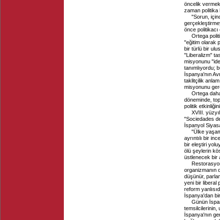
öncelik vermek t
zaman politika
"Sorun, için
gerçekleştirme
önce politikacı
Ortega poli
"eğitim olarak 
bir türlü bir u
"Liberalizm" ta
misyonunu "ide
tanımlıyordu; b
İspanya'nın Av
taklitçilik an
misyonunu gerç
Ortega daha 
döneminde, topu
politik etkinliği
XVIII. yüzy
"Sociedades de
İspanyol Siyasal
"Ülke yaşamı
ayrıntılı bir 
bir eleştiri yo
ölü şeylerin kö
üstlenecek bir
Restorasyon 
organizmanın de
düşünür, parla
yeni bir liberal
reform yanlısıd
İspanya'dan bir
Günün İspan
temsilcilerinin
İspanya'nın geri