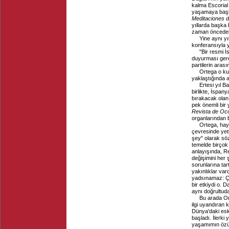
kalma Escorial 
yaşamaya başla
Meditaciones d
yıllarda başka 
zaman önceden 
Yine aynı yı
konferansıyla y
"Bir resmi İ
duyurması gerek
partilerin aras
Ortega o ku
yaklaştığında a
Ertesi yıl B
birlikte, İspany
bırakacak ola
pek önemli bir
Revista de Oc
organlarından 
Ortega, hay
çevresinde yeti
şey" olarak söz
temelde birçok
anlayışında, Re
değişimini her 
sorunlarına ta
yakınlıklar var
yadsınamaz: Ça
bir etkiydi o. 
aynı doğrultuda
Bu arada Ort
ilgi uyandıran 
Dünya'daki esk
başladı. İlerki
yaşamımın özün