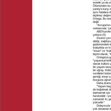
estetik ya da s
Ölümünden bu ya
yanlış'a karşı 
aynı hatalara 
biçilmez değerd
Ortega. Bu ned
değil.
"Avrupa'nın
noktasında: 'ç
ABD'li profe
çekiyor.
(
5
)
İnsanın çevr
aldığı, sağduyu
güdümündeki kit
kolaylıkla ve 
"insan" ve "kül
biçimi olarak, "
Ortega'ya gö
"yaşamsal tehli
olarak kültürü y
bir yaşam tasar
bir uğraş. Kül
verdikleri bütü
gereği, insan y
bozguna uğramı
Daha dramat
"Yaşam başlı
de boğulmak de
batmamak için k
hareketidir –y
zamandır ki, g
yükseltir."
Dolayısıyla 
yok olmaktan ku