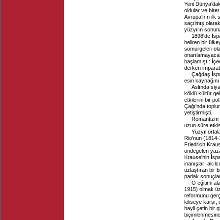
Yeni Dünya'dak
oldular ve bire
Avrupa'nın ilk
saçılmış olarak
yüzyılın sonun
1898'de İspa
beliren bir ülk
sömürgeleri ola
onarılamayacak 
başlamıştı: İçe
derken imparato
Çağdaş İspan
esin kaynağını 
Aslında siy
köklü kültür gel
etkilerini bir 
Çağı'nda toplu
yetiştirmişti.
Romantizm a
uzun süre etkis
Yüzyıl ortal
Rio'nun (1814-
Friedrich Krause'
öndegelen yazar
Krause'nin İspa
inanışları akılc
uzlaştıran bir 
parlak sonuçlar,
O eğitimi al
1915) olmak üz
reformunu gerçe
kiliseye karşı,
hayli çetin bir
biçimlenmesine 