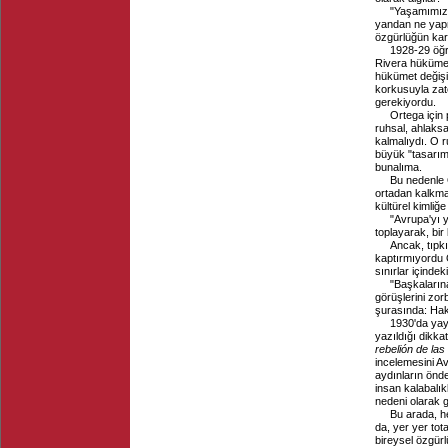
"Yaşamımız 
yandan ne yapm
özgürlüğün kar
1928-29 öğre
Rivera hükümet
hükümet değişik
korkusuyla zat
gerekiyordu.
Ortega için 
ruhsal, ahlaks
kalmalıydı. O r
büyük "tasarım
bunalıma.
Bu nedenle O
ortadan kalkmas
kültürel kimliğe 
"Avrupa'yı y
toplayarak, bir
Ancak, tıpk
kaptırmıyordu O
sınırlar içindek
"Başkaların
görüşlerini zor
şurasında: Hak
1930'da yay
yazıldığı dikka
rebelión de la
incelemesini A
aydınların önde
insan kalabalık
nedeni olarak 
Bu arada, he
da, yer yer tot
bireysel özgürlü