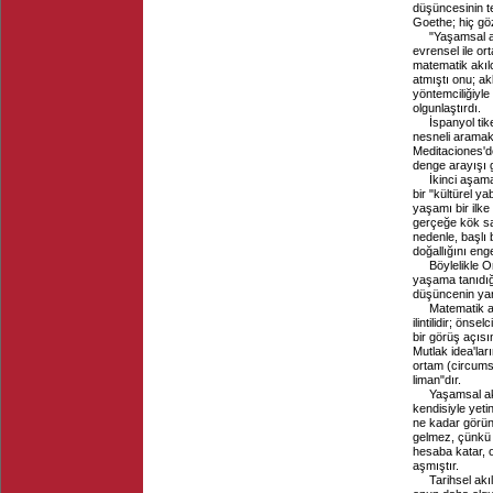
düşüncesinin te
Goethe; hiç gö
"Yaşamsal a
evrensel ile or
matematik akıl
atmıştı onu; ak
yöntemciliğiyl
olgunlaştırdı.
İspanyol tik
nesneli aramakla
Meditaciones'd
denge arayışı 
İkinci aşam
bir "kültürel y
yaşamı bir ilk
gerçeğe kök sa
nedenle, başlı
doğallığını en
Böylelikle O
yaşama tanıdı
düşüncenin yara
Matematik a
ilintilidir; öns
bir görüş açısı
Mutlak idea'lar
ortam (circums
liman"dır.
Yaşamsal ak
kendisiyle yeti
ne kadar görün
gelmez, çünkü be
hesaba katar, o
aşmıştır.
Tarihsel ak