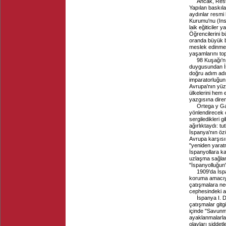
Ancak, Resto
Yapılan baskıl
aydınlar resmi
Kurumu'nu (Inst
laik eğiticiler
Öğrencilerini 
oranda büyük bi
meslek edinmele
yaşamlarını top
98 Kuşağı'nı
duygusundan İsp
doğru adım adı
imparatorluğun 
Avrupa'nın yüz
ülkelerini hem 
yazgısına direniş
Ortega y Ga
yönlendirecek o
sergiledikleri g
ağırlıktaydı: t
İspanya'nın özü
Avrupa karşısı
"yeniden yarat
İspanyollara ka
uzlaşma sağlan
"İspanyolluğun
1909'da İspa
koruma amacıyl
çatışmalara ne
cephesindeki as
İspanya I. 
çatışmalar gitg
içinde "Savunma
ayaklanmalarla
olayları şiddetl