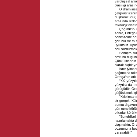
varoluşsal anla
olasılığı arası
O dram insa
çelişkiler içer
düşkurucudur, 
arasında ilerle
teknoloji felse
Çağımızın, i
sonra, Ortega 
benimseme cesa
görünür ve mut
uyumsuz, uyum 
onu sürdürmek gi
Sonuçta, tü
ömrünü düşünce 
Çünkü insanın a
olarak hiçbir 
İster iyimse
çağımızda tekno
Ortega'nın etik
"XX. yüzyılı
yüzyılda da –or
görüşüdür. Ort
göğüslemek için
"Kitle insan
bir gerçek. Kül
somut dışavurum
gün etme körlü
o kadar körü kö
"Bu tehlike
hazırlamakta di
ulaşmaktır. Ort
bozgununa boy
yarayabilir."