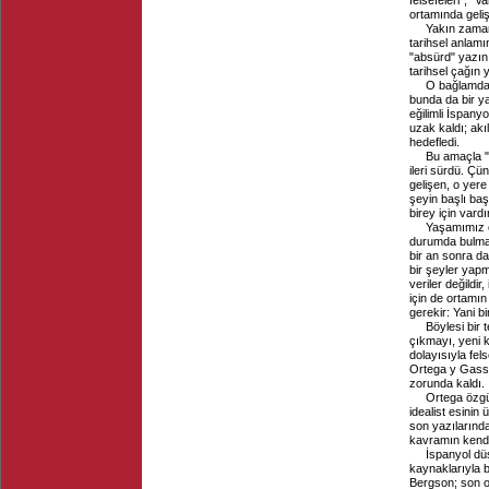
felsefeleri", "V
ortamında gelişt
Yakın zamanl
tarihsel anlamı
"absürd" yazını
tarihsel çağın 
O bağlamda 
bunda da bir y
eğilimli İspanyo
uzak kaldı; akı
hedefledi.
Bu amaçla "
ileri sürdü. Çü
gelişen, o yer
şeyin başlı baş
birey için vard
Yaşamımız o
durumda bulmam
bir an sonra d
bir şeyler yap
veriler değildi
için de ortamı
gerekir: Yani b
Böylesi bir 
çıkmayı, yeni k
dolayısıyla fel
Ortega y Gasset
zorunda kaldı.
Ortega özgün
idealist esinin
son yazılarında
kavramın kendis
İspanyol dü
kaynaklarıyla 
Bergson; son o