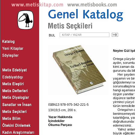
BUL
Neyire Gül Işı
Ortega yüzyılım
aydın, sorumlu 
kimi zaman da 
gururunu da bil
Her şeyden 
yaşamın ve bire
göğüslemeyi se
sorunsallaştıra
hangi aşamasın
özgün yanıtlar 
düşünce tarihin
yirminci yüzyıl
ISBN13 978-975-342-221-5
türün temsilcil
Ortega'nın d
13X19,5 cm, 200 s.
benimsemeyebili
Yazar Hakkında
tutarlılığına,
İçindekiler
doğrultusunda 
Okuma Parçası
edemezsiniz.
Yalnız anla
büyük eğiticile