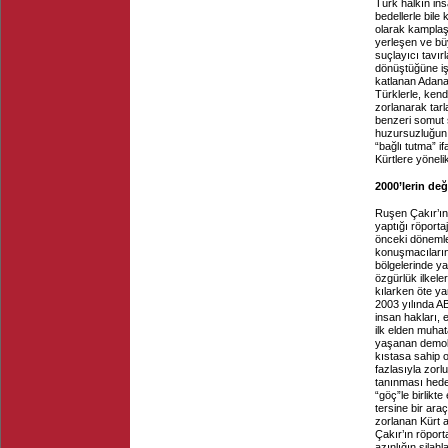
Türk halkın ins
bedellerle bile 
olarak kamplaş
yerleşen ve bü
suçlayıcı tavırl
dönüştüğüne işa
katlanan Adana 
Türklerle, kend
zorlanarak tarl
benzeri somut s
huzursuzluğun 
“bağlı tutma” if
Kürtlere yönel
2000’lerin de
Ruşen Çakır’ın 
yaptığı röporta
önceki dönemle
konuşmacıların 
bölgelerinde ya
özgürlük ilkeler
kılarken öte ya
2003 yılında AB
insan hakları, 
ilk elden muhat
yaşanan demokr
kıstasa sahip 
fazlasıyla zorl
tanınması hede
“göç”le birlikt
tersine bir ar
zorlanan Kürt 
Çakır’ın röport
azınlığın silah