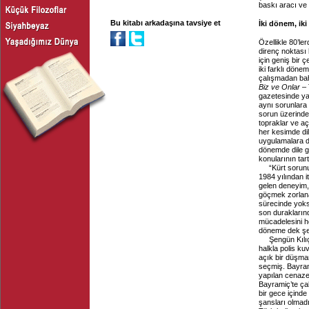
baskı aracı ve 
Bu kitabı arkadaşına tavsiye et
İki dönem, iki
Özellikle 80’le
direnç noktası 
için geniş bir 
iki farklı dönem
çalışmadan bahs
Biz ve Onlar
– 
gazetesinde ya
aynı sorunlara 
sorun üzerindek
topraklar ve açı
her kesimde dill
uygulamalara da
dönemde dile get
konularının tar
“Kürt sorunu
1984 yılından i
gelen deneyim,
göçmek zorlanan
sürecinde yoksu
son durakların
mücadelesini he
döneme dek şeki
Şengün Kılı
halkla polis ku
açık bir düşman
seçmiş. Bayram
yapılan cenaze
Bayramiç’te çal
bir gece içinde
şansları olmadı