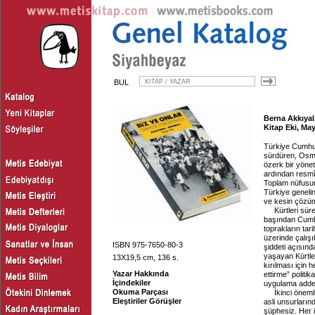
BUL
Berna Akkıyal
Kitap Eki, Ma
Türkiye Cumhur
sürdüren, Osman
özerk bir yönet
ardından resmî
Toplam nüfusun
Türkiye genelin
ve kesin çözüm
Kürtleri süre
başından Cumhur
toprakların tar
üzerinde çalışı
ISBN 975-7650-80-3
şiddeti açısınd
yaşayan Kürtle
13X19,5 cm, 136 s.
kırılması için
Yazar Hakkında
ettirme” politi
İçindekiler
uygulama addedi
Okuma Parçası
İkinci öneml
Eleştiriler Görüşler
asli unsurların
şüphesiz. Her in