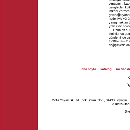
olmadığını kabu
genişletilen kü
imkânı vermese 
geleceğe yönel
nedeniyle yürü
yanaşmaktan ba
yolla elde edilec
Uzun bir sü
biçimler ve geç
gündeminde gel
1990’lardan 20
değişimlerin ön
ana sayfa
|
katalog
|
metise da
K
Ü
Metis Yayıncılık Ltd. İpek Sokak No.5, 34433 Beyoğlu, 
© metiskitap
Sit