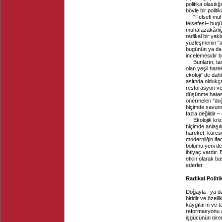
politika olasılı
böyle bir polit
"Felsefi mu
felsefesi– bugü
muhafazakârlığ
radikal bir yakl
yüzleşmenin "a
bugünün ya da 
incelemesidir b
Bunların, ta
olan yeşil harek
ekoloji" de dah
aslında oldukça
restorasyon ve 
düşünme hatası"
önermeleri "do
biçimde savun
fazla değildir 
Ekolojik kr
biçimde anlaşıl
hareket, küres
modernliğin ifa
bölümü yeni değ
ihtiyaç vardır.
etkin olarak ba
ederler.
Radikal Politi
Doğayla –ya da
biridir ve özell
kaygıların ve t
reformasyonu aç
işgücünün bire