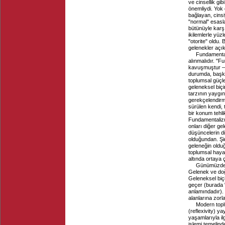
ve cinsellik gi
önemliydi. Yok 
bağlayan, cinsi
"normal" esasla
bütünüyle karşı 
ikilemlerle yü
"otorite" oldu.
gelenekler açık
Fundamental
alınmalıdır. "F
kavuşmuştur –
durumda, başka
toplumsal güçle
geleneksel biç
tarzının yaygın
gerekçelendirme
sürülen kendi, 
bir konum tehli
Fundamentalizm 
onları diğer g
düşüncelerin di
olduğundan. Şid
geleneğin olduğ
toplumsal hayat
altında ortaya çı
Günümüzde 
Gelenek ve doğ
Geleneksel biç
geçer (burada 
anlamındadır). 
alanlarına zorla
Modern topl
(reflexivity) y
yaşamlarıyla il
işlemi temelind