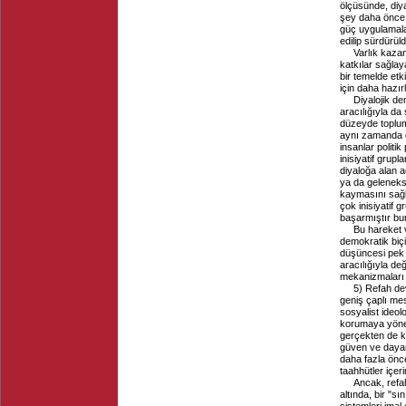
ölçüsünde, diy
şey daha önce 
güç uygulamalar
edilip sürdürüld
Varlık kaza
katkılar sağlay
bir temelde etki
için daha hazırl
Diyalojik de
aracılığıyla da
düzeyde toplum
aynı zamanda da
insanlar politi
inisiyatif grupl
diyaloğa alan 
ya da gelenekse
kaymasını sağla
çok inisiyatif 
başarmıştır bu
Bu hareket 
demokratik biçi
düşüncesi pek d
aracılığıyla de
mekanizmaları
5) Refah de
geniş çaplı mes
sosyalist ideolo
korumaya yönelm
gerçekten de ko
güven ve dayan
daha fazla önce
taahhütler içerir
Ancak, refah
altında, bir "s