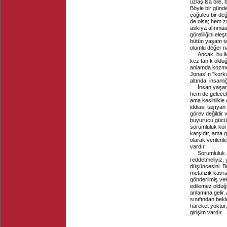
uzlaşılsa bile
Böyle bir günd
çoğulcu bir de
de olsa; hem za
askıya alınmas
göreliliğini el
bütün yaşam ta
olumlu değer na
Ancak, bu ik
kez tanık oldu
anlamda kozmop
Jonas'ın "korku
altında, insanlı
İnsan yaşam
hem de gelecek
ama kesinlikle 
iddiası taşıyan 
görev değildir 
buyurucu gücüne
sorumluluk kör b
karşıdır, ama g
olarak verilenl
vardır.
Sorumluluk a
reddetmeliyiz, 
düşüncesini. Bu
metafizik kavra
gönderilmiş vek
edilemez olduğ
anlamına gelir.
sınıfından bekle
hareket yoktur
girişim vardır.