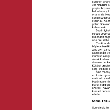
kültürler, birb
var olabilirler
gruplar boşanmal
farkla başa çık
ortamında ilkese
kendini anlaman
kültürünü de da
getirir. Son ol
kullanmaktır.
Bugün içind
ölçüde geçersiz
düzenden başar
olsa bile, daha
Çeşitli fund
böylece özellikl
ama aynı zaman
alabileceğini 
mümkün olduğun
olarak kadınlar
durumlarda, ken
Kültürel grupla
karşı etkin bir
Ama madalyo
ve iktidar uğr
azaltmak için d
bugün toplumla
büyük çaplı şi
özerklik, dayan
küresel düzende
ederler.
Sonuç: Fail 
Son olarak, bir