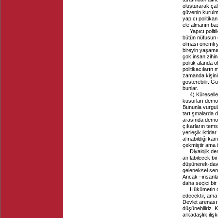
oluşturarak çal
güvenin kurulma
yapıcı politik
ele almanın baş
Yapıcı polit
bütün nüfusun 
olması önemli ye
bireyin yaşamınd
çok insan zihin
politik alanda 
politikacıların
zamanda kişinin
gösterebilir. G
bunlar.
4) Küresell
kusurları demok
Bununla vurgul
tartışmalarda 
arasında demokr
çıkarların temsi
yerleşik iktida
alınabildiği ka
çekmiştir ama i
Diyalojik de
anılabilecek bi
düşünerek-davr
geleneksel sem
Ancak –insanlar
daha seçici bi
Hükümetin d
edecektir, ama 
Devlet arenası 
düşünebiliriz. K
arkadaşlık iliş