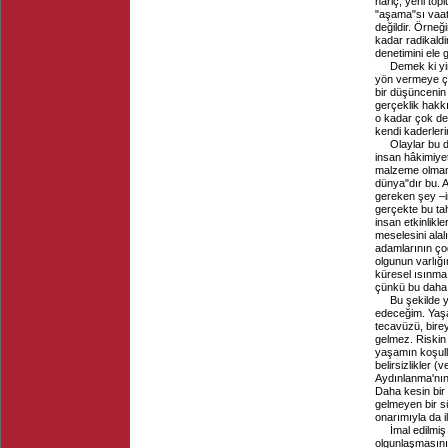
hariç, yeni top
"aşama"sı vaat 
değildir. Örneğ
kadar radikaldi
denetimini ele
Demek ki yi
yön vermeye çal
bir düşüncenin 
gerçeklik hakkı
o kadar çok de
kendi kaderlerin
Olaylar bu 
insan hâkimiyeti
malzeme olmama
dünya"dır bu. 
gereken şey –in
gerçekte bu tah
insan etkinlikle
meselesini ala
adamlarının ço
olgunun varlığı
küresel ısınma
çünkü bu daha 
Bu şekilde y
edeceğim. Yaşam
tecavüzü, bire
gelmez. Riskin 
yaşamın koşull
belirsizlikler 
Aydınlanma'nın 
Daha kesin bir 
gelmeyen bir sü
onarımıyla da ilg
İmal edilmi
olgunlaşmasını