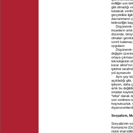
evliliğin son bi
gibi olmadığı v
tutularak veril
gerçeklikle ilgi
davranmanın yay
belirsizliğin ba
Düşünerek-d
insanların artı
düzende, bireyl
olmaları gerekir
sınırlı kalamaz
uygulanır.
Düşünerek-d
değişim üzerind
ortaya çıkması 
teknolojisinin
karar alma"nın
işletme tarafın
yol açmasıdır.
Aynı şey bür
açıkladığı gibi,
işleyen, daha
artık bu değild
ortadan kaybolm
"teba" olarak 
son verilmesi t
hoşnutsuzluk, 
dışavurumlarıd
Sosyalizm, Mu
Sosyalizmin so
Komünizmi (Doğ
riskin imal edi