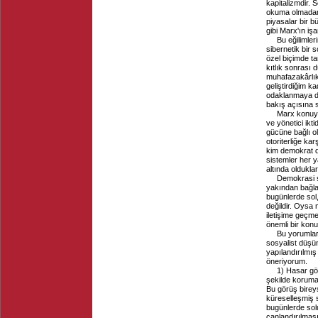
kapitalizmdir. 
okuma olmadan
piyasalar bir 
gibi Marx'ın iş
Bu eğilimler
sibernetik bir 
özel biçimde ta
kıtlık sonrası 
muhafazakârlık
geliştirdiğim k
odaklanmaya de
bakış açısına s
Marx konuyla
ve yönetici ik
gücüne bağlı ola
otoriterliğe ka
kim demokrat d
sistemler her y
altında oldukla
Demokrasi s
yakından bağlan
bugünlerde sol,
değildir. Oysa 
iletişime geçme
önemli bir konu
Bu yorumlar
sosyalist düşün
yapılandırılmış 
öneriyorum.
1) Hasar gö
şekilde korumay
Bu görüş bireys
küreselleşmiş s
bugünlerde sol
canlandırılması