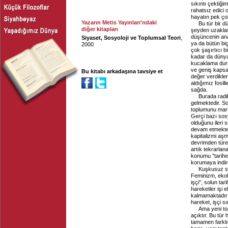
sıkıntı çektiğ
rahatsız edici 
hayatın pek çok
Yazarın Metis Yayınları'ndaki
Bu tür bir d
diğer kitapları
şeyden uzakla
düşüncenin ana
Siyaset, Sosyoloji ve Toplumsal Teori
,
ya da bütün bi
2000
çok şaşırtıcı b
kadar da dünyad
kucaklama durum
ve geniş kapsa
Bu kitabı arkadaşına tavsiye et
değer verdikler
aldığımız fosil
sağda.
Burada radi
gelmektedir. Sov
toplumunu maru
Gerçi bazı sosy
olduğunu ileri
devam etmekted
kapitalizmi aş
devrimden türe
artık tekrarlan
konumu "tarihe
korumaya indir
Kuşkusuz sol
Feminizm, ekolo
işçi", solun ta
hareketler işi 
kalmamaktadır; 
hareket, işçi sı
Ama yeni to
açıktır. Bu tür
tamamen farklıd