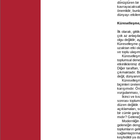
dönüştüren bir d
kavrayacaksak, 
önemlidir; bunl
dünyayı etkilem
Küreselleşme, 
İlk olarak, git
çok az anlaşıla
olgu değildir; 
Küreselleşme g
uzaktan etki ol
ve toplu ulaşım
Küreselleşm
toplumsal deney
etkinliklerimiz
Diğer taraftan,
çıkmaktadır. B
değil, dünyanın
Küreselleşm
biçimleri ürete
karışımıdır. Örn
vurgulanması, k
İkinci ve k
sonrası toplums
düzen değildir.
açıklamaları, s
bir cümle gari
mıdır? Geleneği
Modernliğin
geleneğin deng
toplumların gel
sağlamlaştırmad
keşfedildi ya d