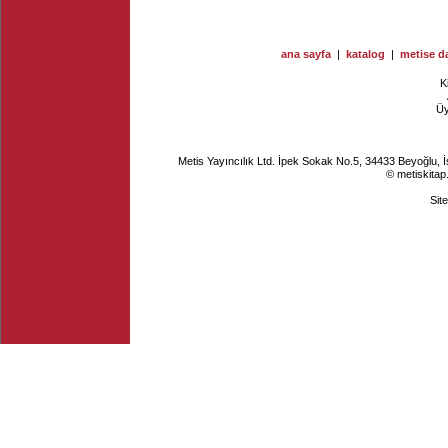
ana sayfa
|
katalog
|
metise da
K
Ü
Metis Yayıncılık Ltd. İpek Sokak No.5, 34433 Beyoğlu, 
© metiskitap
Sit