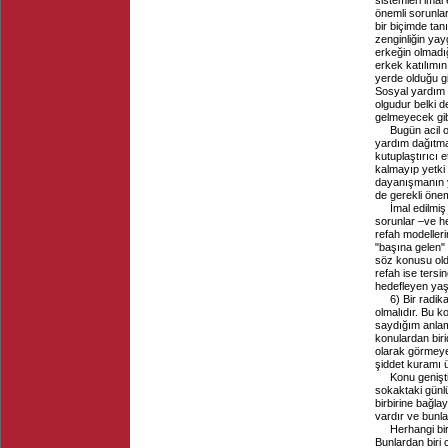
sistemleri imal
önemli sorunlar
bir biçimde tan
zenginliğin yay
erkeğin olmadığ
erkek katılımın
yerde olduğu gib
Sosyal yardım b
olgudur belki d
gelmeyecek gib
Bugün acil 
yardım dağıtma 
kutuplaştırıcı 
kalmayıp yetki
dayanışmanın ye
de gerekli önem
İmal edilmiş
sorunlar –ve he
refah modelleri
"başına gelen" 
söz konusu oldu
refah ise tersin
hedefleyen yaşa
6) Bir radik
olmalıdır. Bu 
saydığım anlam
konulardan biri
olarak görmeye 
şiddet kuramı 
Konu genişti
sokaktaki günlü
birbirine bağla
vardır ve bunla
Herhangi bir
Bunlardan biri 