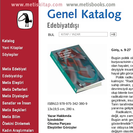
BUL
Giriş, s. 9-27
Bugün politik o
burjuvazisinin 
olan hayalet, 
deyişiyle insan
hayal gibi görü
Politik radi
kalmıştır. "Rad
sahip olmaktı,
devrimciydi ay
olup bitenle ke
radikalizmin tan
geçirilmek, ins
ISBN13 978-975-342-380-9
Tanrı tarafında
yararına geliştir
13x19,5 cm, 280 s.
Radikalizm,
Yazar Hakkında
değil, aynı zam
İçindekiler
Bugün artık geç
Okuma Parçası
gösterilmelidir
Eleştiriler Görüşler
var olduysa bil
değişim olasıl