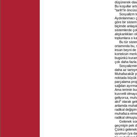
düşünerek-davr
Bu koşullar ar
"tarih"in öncüsü
Sosyalizm t
Aydınlanmacı g
göre bir sistem
biçimde anlaşıl
sistemlerde ço
alışkanlıkları
toplumlara o ka
Bu tür siste
ortamında bu, s
insan beyni de 
korteksin merke
bugünkü kuramla
çok daha fazla
Sosyalizmin
daha az tartışma
Muhafazakâr pol
noktada büyük 
parçalama proj
sağdan ayırmalı
Ama terimin bu
kuvvetli olmaya
geliyorsa, muh
akıl" olarak ge
anlamda muhafaz
radikal değişim
muhafaza etmey
radikal olmuştu
Gelenek son
geçmişin pek 
Çünkü geleneks
uyumun (ya da "