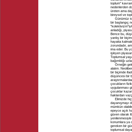
toplum" kavram
nedenlerden do
üreten ama day
bireysel ve top
Günümüz topl
bir başlangıç no
"kolektivizm"iy
anladığı, piyas
Bence bu, düş
yanlış bir biçi
hayatta kalmak
zorundadır, ama 
ima eder. Bu y
işleyen piyasa
Toplumsal yaşam
bağımlılığı uzl
Örneğin gele
alalım. Neoliber
bir biçimde ifa
düşüncesi bir b
araştırmalardan
çocukların fizi
uygulanması gib
çocuklar kazand
haklardan vazg
Elimizde hiç
dayanışmayı de
mümkün olabile
epeyce açık ha
güven olarak if
yenilenmesiyle 
konumlara ya d
gereken bir gü
toplumsal daya