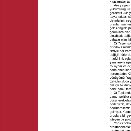
kısıtlamalar t
Aile yaşamı
yükümlülüğü iç
gerektirir. Ail
dayandıkları sü
biçimlerinin ç
oranları muhte
çok zenginleşti
çocuklara olan
akrabalık bağl
babalar olan i
2) Yaşam po
ortodoks alanla
fikriyle her za
değişik türlerd
maddi ihtiyaçla
şanslarıyla ilgi
rol oynar ve aç
daha önce incel
durumdadır: Kü
dönüşümü. Yaşam
Eskiden doğa ya
olduğu bir düny
hakkındaki tartı
3) Toplumda
yapıcı politika 
düşünerek-davr
nedenlerle, dev
neoliberalizmin
gelmiştir. Yapı
gruplara bir ş
isteyen bir polit
Yapıcı polit
arasındaki eski
tarafından alın