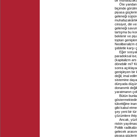
bir muhafazakâr
Öte yandan, 
biçimde görülm
piyasa güçlerin
geleneği süpür
muhafazakârlıkl
cinsiyet, din v
geleneği savunm
tartışma bu kon
beklenir ve piy
toptan genişlem
Neoliberalizm 
şiddetle karşı 
Eğer sosyal
paradoksal ise,
(kapitalizm art
dönebilir mi? K
sonra açıklaya
genişleyen bir
değil, imal edil
sistemine daya
dünyada düşüne
donanımlı değil
yaratmanın çok
Bütün bunlar
göstermektedir.
tükettiğine ina
gibi kabul etm
şey yeni bir tür
çözümlere ihti
Ancak, yüzl
riskin yayılmas
Politik radikali
gelecek arasınd
piyasa güçlerin