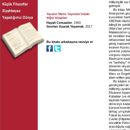
milliyetçilik is
gelmiştir.
Bu kitap, Me
Anarşizmin geze
Yazarın Metis Yayınları'ndaki
kuvvetinin hari
diğer kitapları
1883'teki ölümü
Hayali Cemaatler
, 1993
bilinçli bir şe
Sınırları Aşarak Yaşamak
, 2017
(Marx'tan yirmi
Malatesta'nın 
bir nesilden inan
olmasından bah
Bu kitabı arkadaşına tavsiye et
geniş kapsamlı
esasen Kuzey Av
çevirme yoluna
vurgusu sayesi
Marksizm kadar
ve "tarihdışı" m
dönemin okyanu
Malatesta, Buen
Marx ve Engels 
idam edilen göç
Bu kitabın 
gerekçeleri de 
milliyetçi aya
Efsanevi İspany
Kübalılar (ve el
biçimde haberda
dereceye kadar
küresel koordi
birkaç yıl için
Fakat bu koord
Cavite [Filipinl
öncelikle Paris
aracılığıyla sa