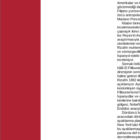
Amerikalar ve 
görünmediği da
Filipino yurtse
öncü antropolog
Mariano Ponce
Kitabın birin
incelemesinden 
çapraşık ikinci
los Reyes'in Av
araştırmasıyla
otoritelerinin e
Rizal'in muhte
ve sömürgecilik
İspanyol edebi 
inceleniyor.
Sonraki bölü
hâlâ El Filibus
direnişinin se
haline getiren i
Rizal'in 1882 
açıklanıyor. Ay
keskinleşen siya
Filibusterismo'n
İspanyollar ve o
kimilerine bak
gölgesi, Nobel'i
Endülüs anarşiz
Dördüncü bö
arasındaki dört 
ayaklanma plan
New York'taki 
bu ayaklanmay
pahasına def et
devredilmesiyle