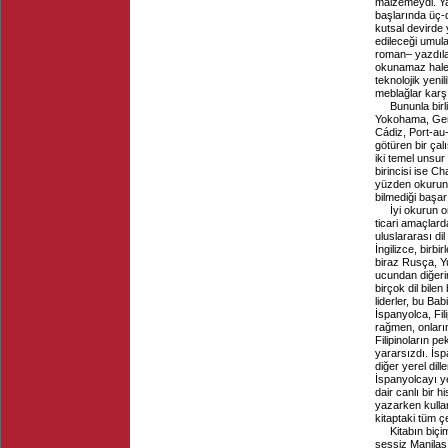
malzemeydi. Ya
başlarında üç-d
kutsal devird
edileceği umul
roman– yazdılar.
okunamaz hale 
teknolojik yen
meblağlar karşı
Bununla birl
Yokohama, Gent
Cádiz, Port-au
götüren bir çalı
iki temel unsur
birincisi ise C
yüzden okurun 
bilmediği başar
İyi okurun 
ticari amaçlard
uluslararası di
İngilizce, birb
biraz Rusça, Yu
ucundan diğerin
birçok dil bilen
liderler, bu Bab
İspanyolca, Fi
rağmen, onların
Filipinoların p
yararsızdı. İspa
diğer yerel dil
İspanyolcayı ye
dair canlı bir h
yazarken kullan
kitaptaki tüm çev
Kitabın biçi
sessiz Manilası