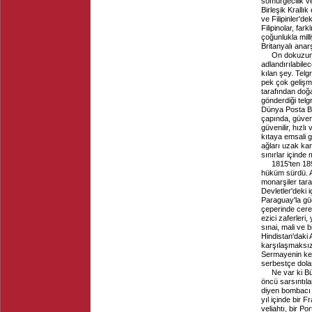
sömürgecilik ve
Birleşik Krallı
ve Filipinler'de
Filipinolar, far
çoğunlukla mill
Britanyalı anar
On dokuzunc
adlandırılabil
kılan şey. Telg
pek çok gelişm
tarafından doğ
gönderdiği tel
Dünya Posta Bir
çapında, güvenl
güvenilir, hızl
kıtaya emsali g
ağları uzak kar
sınırlar içinde 
1815'ten 18
hüküm sürdü. A
monarşiler tara
Devletler'deki 
Paraguay'la gü
çeperinde cere
ezici zaferleri
sınai, mali ve
Hindistan'daki
karşılaşmaksız
Sermayenin ken
serbestçe dol
Ne var ki B
öncü sarsıntıla
diyen bombacı r
yıl içinde bir 
veliahtı, bir Po