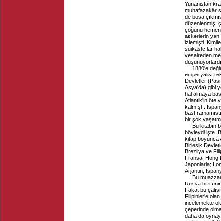
Yunanistan kral
muhafazakâr si
de boşa çıkmışt
düzenlenmiş, ço
çoğunu hemen se
askerlerin yanı
izlemişti. Kimil
suikastçılar hab
vesaireden mey
düşünüyorlardı
1880'e deği
emperyalist re
Devletler (Pasi
Asya'da) gibi y
hal almaya başl
Atlantik'in öt
kalmıştı. İspan
bastıramamıştı
bir şok yaşatmı
Bu kitabın b
böyleydi işte. 
kitap boyunca A
Birleşik Devlet
Brezilya ve Fil
Fransa, Hong Ko
Japonlarla; Lon
Arjantin, İspan
Bu muazzam 
Rusya bizi eni
Fakat bu çalışm
Filipinler'e ola
incelemekte olu
çeperinde olmas
daha da oynayam