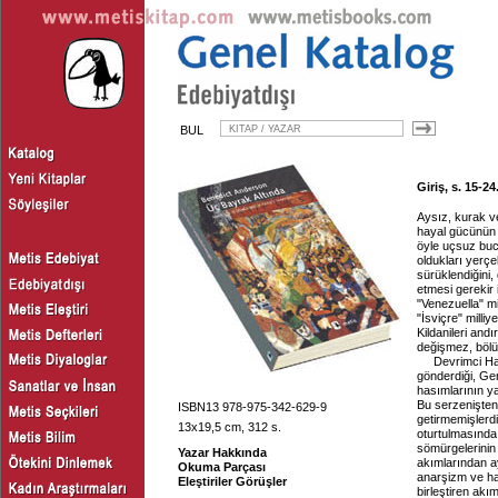
BUL
Giriş, s. 15-24
Aysız, kurak v
hayal gücünün bi
öyle uçsuz buca
oldukları yerçe
sürüklendiğini,
etmesi gerekir i
"Venezuella" mil
"İsviçre" milli
Kildanileri andır
değişmez, bölün
Devrimci Ha
gönderdiği, Ge
hasımlarının ya
Bu serzenişten 
ISBN13 978-975-342-629-9
getirmemişlerdi
13x19,5 cm, 312 s.
oturtulmasında 
sömürgelerinin 
Yazar Hakkında
akımlarından a
Okuma Parçası
anarşizm ve hat
Eleştiriler Görüşler
birleştiren akı