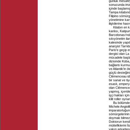
günlük mesafey
sonucunda imza
içinde başlamış
Tampa kitabınd
Filipino sömür
yönetimine karş
ilişkilerine hasr
Kitabın en 
kanlısı, Katip
Barcelonası'nd
sıkıyönetim ila
kalesinde yapıl
anarşist Tarrid
Paris'e geçip 
dergisi olan L
mücadele başla
dizisinde Küba,
bağlantı kurmuş
ve Atlantik'in 
güçlü desteğini
Clémenceau idi
bir sanat ve t
esaslı, emperya
olan Clémence
yapmış, içerid
işçi hakları iç
kilit roller oyna
Bu bölümde,
Michele Angioli
imparatorluğunu
sömürgelerinin
doymak bilmez 
Doktorun kendis
müttefiklerini 
yakın arkadaşı 