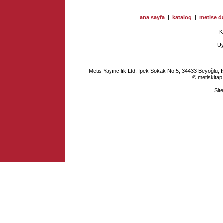
ana sayfa
|
katalog
|
metise da
K
Ü
Metis Yayıncılık Ltd. İpek Sokak No.5, 34433 Beyoğlu, 
© metiskitap
Sit