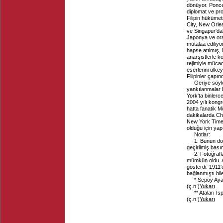
dönüyor. Ponce
diplomat ve pr
Filipin hükümet
City, New Orle
ve Singapur'da
Japonya ve orad
mütalaa ediliy
hapse atılmış,
anarşistlerle 
rejimiyle müca
eserlerini ülkey
Filipinler çapın
Geriye söyl
yankılanmalar 
York'ta binlerc
2004 yılı kongr
hatta fanatik 
dakikalarda Chi
New York Times 
olduğu için yapı
Notlar:
1. Bunun do
geçirilmiş bası
2. Fotoğrafl
mümkün oldu. A
gösterdi. 1911'e
bağlanmıştı bil
* Sepoy Ayak
(ç.n.)
Yukarı
** Ataları 
(ç.n.)
Yukarı