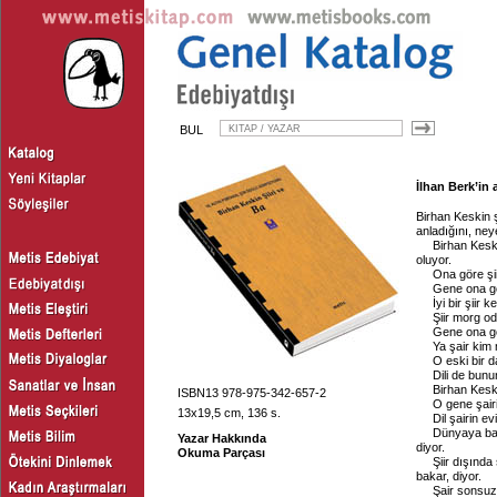
BUL
İlhan Berk’in 
Birhan Keskin 
anladığını, ney
Birhan Keski
oluyor.
Ona göre şii
Gene ona gö
İyi bir şiir
Şiir morg od
Gene ona gö
Ya şair kim 
O eski bir da
Dili de bunu
Birhan Keski
ISBN13 978-975-342-657-2
O gene şairi
13x19,5 cm, 136 s.
Dil şairin evi
Dünyaya bak
Yazar Hakkında
diyor.
Okuma Parçası
Şiir dışında
bakar, diyor.
Şair sonsuza