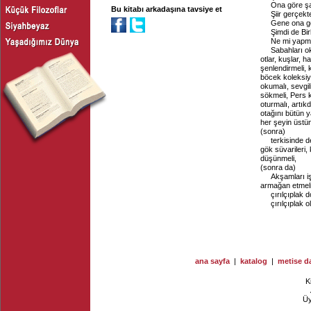
Ona göre şai
Bu kitabı arkadaşına tavsiye et
Şiir gerçekt
Gene ona gör
Şimdi de Bi
Ne mi yapma
Sabahları ok
otlar, kuşlar, h
şenlendirmeli, 
böcek koleksiyo
okumalı, sevgil
sökmeli, Pers 
oturmalı, artık
otağını bütün y
her şeyin üstün
(sonra)
terkisinde d
gök süvarileri, 
düşünmeli,
(sonra da)
Akşamları iş
armağan etmeli,
çırılçıplak 
çırılçıplak o
ana sayfa
|
katalog
|
metise da
K
Ü