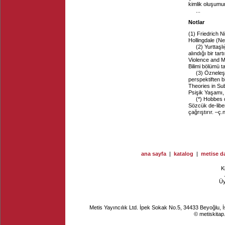
kimlik oluşumu
...
Notlar
(1)
Friedrich N
Hollingdale (Ne
(2)
Yurttaşl
alındığı bir ta
Violence and M
Bilimi bölümü 
(3)
Özneleşm
perspektiften b
Theories in Sub
Psişik Yaşamı, 
(*)
Hobbes de
Sözcük de-libe
çağrıştırır. –ç.
ana sayfa
|
katalog
|
metise da
K
Ü
Metis Yayıncılık Ltd. İpek Sokak No.5, 34433 Beyoğlu, 
© metiskitap