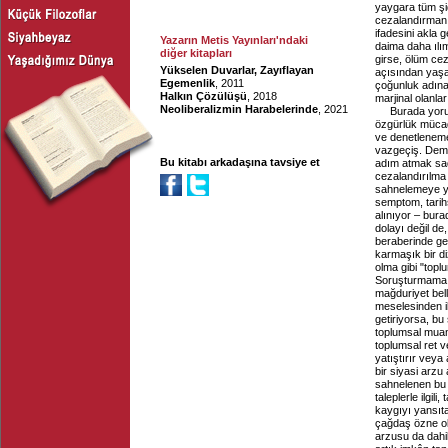
yaygara tüm şi
cezalandırmanı
ifadesini akla 
Yazarın Metis Yayınları'ndaki
daima daha ılı
diğer kitapları
girse, ölüm cez
Yükselen Duvarlar, Zayıflayan
açısından yaşan
Egemenlik
, 2011
çoğunluk adına
Halkın Çözülüşü
, 2018
marjinal olanla
Neoliberalizmin Harabelerinde
, 2021
Burada yoru
özgürlük mücad
ve denetleneme
vazgeçiş. Demok
Bu kitabı arkadaşına tavsiye et
adım atmak sade
cezalandırılma 
sahnelemeye yön
semptom, tarih
alınıyor – bur
dolayı değil de
beraberinde geti
karmaşık bir di
olma gibi "top
Soruşturmama y
mağduriyet bell
meselesinden i
getiriyorsa, bu
toplumsal muam
toplumsal ret v
yatıştırır veya
bir siyasi arzu 
sahnelenen bu 
taleplerle ilgil
kaygıyı yansıt
çağdaş özne ol
arzusu da dahi