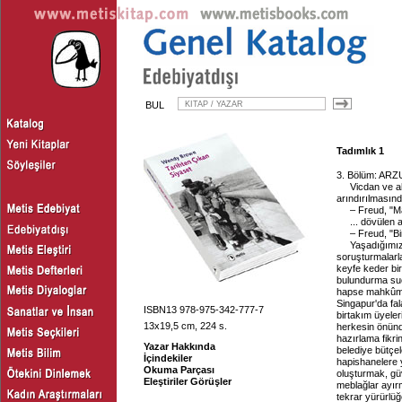
BUL
Tadımlık 1
3. Bölüm: ARZU
Vicdan ve a
arındırılmasın
– Freud, "
... dövülen 
– Freud, "B
Yaşadığımız
soruşturmalarl
keyfe keder bir 
bulundurma su
hapse mahkûm ed
Singapur'da fal
ISBN13 978-975-342-777-7
birtakım üyeler
13x19,5 cm, 224 s.
herkesin önünde
hazırlama fikrin
Yazar Hakkında
belediye bütçel
İçindekiler
hapishanelere 
Okuma Parçası
oluşturmak, gü
Eleştiriler Görüşler
meblağlar ayır
tekrar yürürlüğ