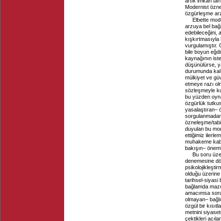
artık imkân ta
Modernist özne
özgürleşme arz
Elbette mod
arzuya bel bağ
edebileceğini, 
kışkırtmasıyla
vurgulamıştır. 
bile boyun eğdir
kaynağının ist
düşünülürse, y
durumunda kalır
mülkiyet ve gü
etmeye razı ol
sözleşmeyle kur
bu yüzden oyna
özgürlük tutku
yasalaştıran– 
sorgulanmadan 
özneleşme/tabiy
duyulan bu mode
ettiğimiz ilerl
muhakeme kabil
bakışın– önemli
Bu soru üze
denemesine dö
psikolojikleşti
olduğu üzerine 
tarihsel-siyasi
bağlamda mazoşi
amacımsa soru
olmayan– bağlıl
özgül bir kısıt
metnini siyaset
çektikleri acıla