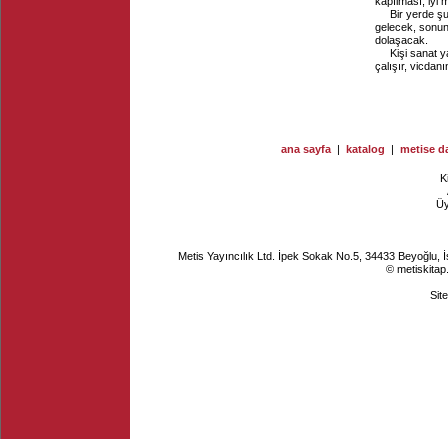
kapılması, iyi 
Bir yerde şu
gelecek, sonun
dolaşacak.
Kişi sanat 
çalışır, vicdanı
ana sayfa
|
katalog
|
metise da
K
Ü
Metis Yayıncılık Ltd. İpek Sokak No.5, 34433 Beyoğlu, 
© metiskitap
Sit