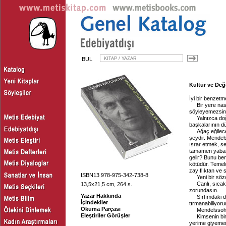
BUL
Kültür ve Değe
İyi bir benzetm
Bir yere nas
söyleyemezsini
Yalnızca do
başkalarının dü
Ağaç eğilece
şeydir. Mendels
ısrar etmek, se
tamamen yabanc
gelir? Bunu be
kötüdür. Temel
zayıflıktan ve 
ISBN13 978-975-342-738-8
Yeni bir söz
Canlı, sıca
13,5x21,5 cm, 264 s.
zorundasın.
Yazar Hakkında
Sırtımdaki 
İçindekiler
tırmanabiliyor
Okuma Parçası
Mendelssohn 
Eleştiriler Görüşler
Kimsenin b
yerime giyeme