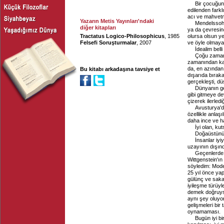
Bir çocuğun
edilenden farkl
acı ve mahvetm
Yazarın Metis Yayınları'ndaki
Mendelssohn
diğer kitapları
ya da çevresind
Tractatus Logico-Philosophicus
, 1985
olursa olsun ye
Felsefi Soruşturmalar
, 2007
ve öyle olmaya 
İdealim bell
Çoğu zaman,
zamanından ka
da, en azından 
Bu kitabı arkadaşına tavsiye et
dışarıda bırak
gerçekleşti, dü
Dünyanın ge
gibi gitmeye de
çizerek ilerled
Avusturya'da
özellikle anla
daha ince ve ha
İyi olan, ku
Doğaüstünü 
İnsanlar iyi
uzayının dışınd
Geçenlerde A
Wittgenstein'ın
söyledim: Moder
25 yıl önce yap
gülünç ve saka
iyileşme türüyl
demek doğruys
aynı şey oluyor.
gelişmeleri bir
oynamaması.
Bugün iyi b