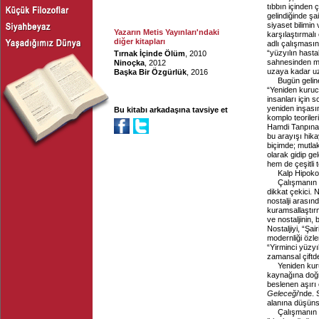
tıbbın içinden 
gelindiğinde şa
siyaset bilimin
Yazarın Metis Yayınları'ndaki
karşılaştırmal
diğer kitapları
adlı çalışmasın
“yüzyılın hasta
Tırnak İçinde Ölüm
, 2010
sahnesinden mod
Ninoçka
, 2012
uzaya kadar uza
Başka Bir Özgürlük
, 2016
Bugün geline
“Yeniden kurucu
insanları için s
yeniden inşasın
Bu kitabı arkadaşına tavsiye et
komplo teoriler
Hamdi Tanpınar
bu arayışı hika
biçimde; mutlak 
olarak gidip ge
hem de çeşitli t
Kalp Hipoko
Çalışmanın “
dikkat çekici. 
nostalji arası
kuramsallaştırm
ve nostaljinin, 
Nostaljiyi, “Şa
modernliği özle
“Yirminci yüzyı
zamansal çiftdeğ
Yeniden kuru
kaynağına doğru
beslenen aşırı 
Geleceği
’nde. 
alanına düşünsel
Çalışmanın 