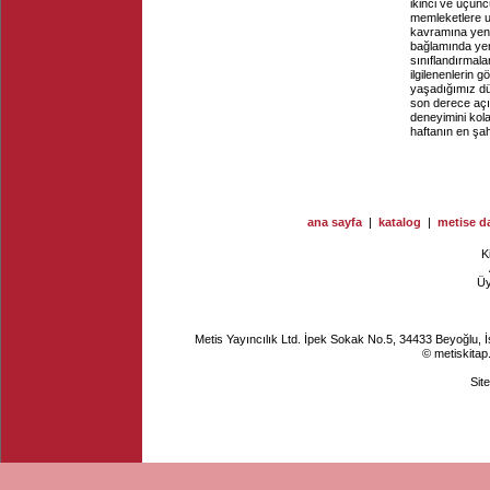
ikinci ve üçünc
memleketlere u
kavramına yeni 
bağlamında yen
sınıflandırmalar
ilgilenenlerin
yaşadığımız dü
son derece açı
deneyimini kolay
haftanın en şah
ana sayfa
|
katalog
|
metise da
K
Ü
Metis Yayıncılık Ltd. İpek Sokak No.5, 34433 Beyoğlu, 
© metiskitap
Sit