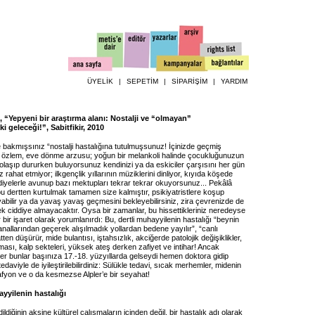
ÜYELİK
|
SEPETİM
|
SİPARİŞİM
|
YARDIM
 “Yepyeni bir araştırma alanı: Nostalji ve “olmayan”
 geleceği!”, Sabitfikir, 2010
e bakmışsınız “nostalji hastalığına tutulmuşsunuz! İçinizde geçmiş
ir özlem, eve dönme arzusu; yoğun bir melankoli halinde çocukluğunuzun
olaşıp dururken buluyorsunuz kendinizi ya da eskiciler çarşısını her gün
 rahat etmiyor; ilkgençlik yıllarının müziklerini dinliyor, kıyıda köşede
diyelerle avunup bazı mektupları tekrar tekrar okuyorsunuz... Pekâlâ
 bu dertten kurtulmak tamamen size kalmıştır, psikiyatristlere koşup
ayabilir ya da yavaş yavaş geçmesini bekleyebilirsiniz, zira çevrenizde de
ek ciddiye almayacaktır. Oysa bir zamanlar, bu hissettikleriniz neredeyse
bir işaret olarak yorumlanırdı: Bu, dertli muhayyilenin hastalığı “beynin
allarından geçerek alışılmadık yollardan bedene yayılır”, “canlı
ten düşürür, mide bulantısı, iştahsızlık, akciğerde patolojik değişiklikler,
nması, kalp sekteleri, yüksek ateş derken zafiyet ve intihar! Ancak
eğer bunlar başınıza 17.-18. yüzyıllarda gelseydi hemen doktora gidip
edaviyle de iyileştirilebilirdiniz: Sülükle tedavi, sıcak merhemler, midenin
afyon ve o da kesmezse Alpler’e bir seyahat!
ayyilenin hastalığı
ildiğinin aksine kültürel çalışmaların içinden değil, bir hastalık adı olarak