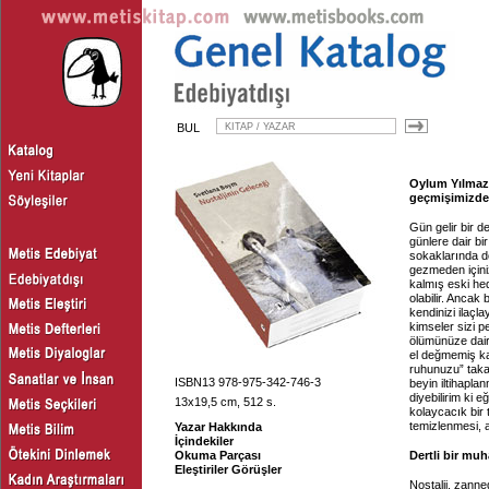
BUL
Oylum Yılmaz,
geçmişimizdeki
Gün gelir bir d
günlere dair b
sokaklarında d
gezmeden içiniz
kalmış eski he
olabilir. Ancak
kendinizi ilaçl
kimseler sizi p
ölümünüze dair 
el değmemiş kan
ruhunuzu” takat
ISBN13 978-975-342-746-3
beyin iltihapla
diyebilirim ki 
13x19,5 cm, 512 s.
kolaycacık bir t
temizlenmesi, 
Yazar Hakkında
İçindekiler
Okuma Parçası
Dertli bir muh
Eleştiriler Görüşler
Nostalji, zanned