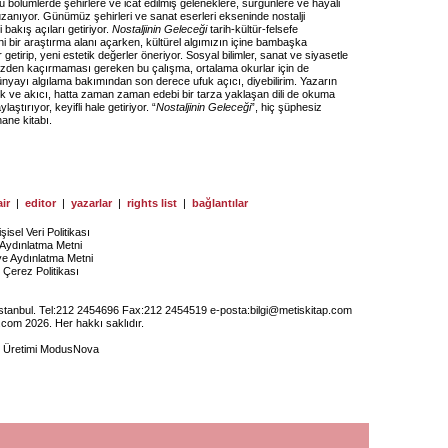
ü bölümlerde şehirlere ve icat edilmiş geleneklere, sürgünlere ve hayali
zanıyor. Günümüz şehirleri ve sanat eserleri ekseninde nostalji
bakış açıları getiriyor.
Nostaljinin Geleceği
tarih-kültür-felsefe
i bir araştırma alanı açarken, kültürel algımızın içine bambaşka
 getirip, yeni estetik değerler öneriyor. Sosyal bilimler, sanat ve siyasetle
 gözden kaçırmaması gereken bu çalışma, ortalama okurlar için de
nyayı algılama bakımından son derece ufuk açıcı, diyebilirim. Yazarın
k ve akıcı, hatta zaman zaman edebi bir tarza yaklaşan dili de okuma
laştırıyor, keyifli hale getiriyor. “
Nostaljinin Geleceği
”, hiç şüphesiz
ane kitabı.
ir
|
editor
|
yazarlar
|
rights list
|
bağlantılar
işisel Veri Politikası
Aydınlatma Metni
ye Aydınlatma Metni
Çerez Politikası
İstanbul. Tel:212 2454696 Fax:212 2454519 e-posta:
bilgi@metiskitap.com
.com 2026. Her hakkı saklıdır.
e Üretimi
ModusNova