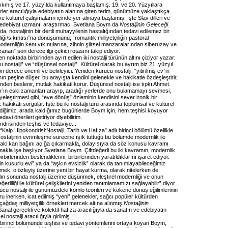
çıkmış ve 17. yüzyılda kullanılmaya başlamış. 19. ve 20. Yüzyıllara
irler aracılığıyla edebiyatın alanına giren terim, günümüze yaklaştıkça
 ve kültürel çalışmaların içinde yer almaya başlamış. İşte Slav dilleri ve
ı edebiyat uzmanı, araştırmacı Svetlana Boym da
Nostaljinin Geleceği
da, nostaljinin bir dertli muhayyilenin hastalığından tedavi edilemez bir
lığı/sıkıntısı”na dönüşümünü; “romantik milliyetçiliğin pastoral
ernliğin kent yıkıntılarına, zihnin şiirsel manzaralarından siberuzay ve
nan” son derece ilgi çekici rotasını takip ediyor.
n noktada birbirinden ayırt edilen iki nostalji türünün altını çiziyor yazar:
 nostalji” ve “düşünsel nostalji”. Kültürel olarak bu ayrım biz 21. yüzyıl
on derece önemli ve belirleyici. Yeniden kurucu nostalji, “yitirilmiş ev”in
ın peşine düşer, bu arayışta kendini gelenekle ve hakikatle özdeşleştirir,
inden beslenir, mutlak hakikati korur. Düşünsel nostalji ise tıpkı Ahmet
’ın eski zamanları arayıp, aradığı yerlerde onu bulamamayı sevmesi,
yeleştirmesi gibi, “eve dönüş” özleminin kendisini sever ironik bir
hakikati sorgular. İşte bu iki nostalji türü arasında toplumsal ve kültürel
ldiğimiz, arada kaldığımız bugünlerde Boym için, hem teşhisi koyuyor
edavi önerileri getiriyor diyebilirim.
ndrisinden teşhis ve tedaviye...
Kalp Hipokondrisi:Nostalji, Tarih ve Hafıza” adlı birinci bölümü özellikle
Nostaljinin evrimleşme sürecine ışık tuttuğu bu bölümde modernlik ile
ndaki kan bağını açığa çıkarmakla, dolayısıyla da söz konusu kavramı
akla işe başlıyor Svetlana Boym. Çiftdeğerli bu iki kavramın, modernlik
birbirlerinden beslendiklerini, birbirlerinden yaratıldıklarını işaret ediyor.
irin kusurlu evi” ya da “aşkın evsizlik” olarak da tanımlayabileceğimiz
mek, o özleyiş üzerine yeni bir hayat kurma, olarak nitelerken de
lın sonunda nostalji üzerine düşünmek, eleştirel modernliği ve onun
erliliği ile kültürel çelişkilerini yeniden tanımlamamızı sağlayabilir” diyor.
cu nostalji ile günümüzdeki komlo teorileri ve kökene dönüş eğilimlerinin
 inerken, icat edilmiş “yeni” gelenekler, sağcı popüler kültürden
çağdaş milliyetçilik örnekleri mercek altına alınmış
Nostaljinin
Sanal gerçekli ve kolektif hafıza aracılığıyla da sanatın ve edebiyatın
 nostalji aracılığıyla girilmiş.
birinci bölümünde teşhisi ve tedavi yöntemlerini ortaya koyan Boym,