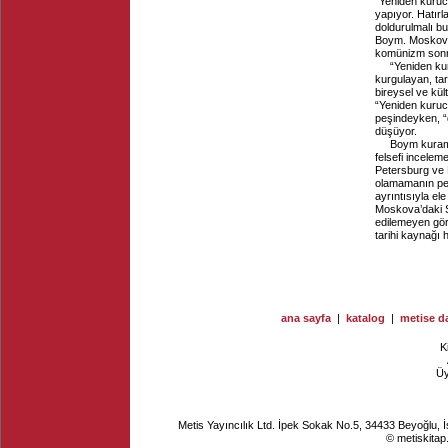
“Yeniden kurucu
yapıyor. Hatırl
doldurulmalı bu 
Boym. Moskova’
komünizm sonra
“Yeniden kur
kurgulayan, tar
bireysel ve kült
“Yeniden kuruc
peşindeyken, “d
düşüyor.
Boym kuramsa
felsefi incele
Petersburg ve 
olamamanın pe
ayrıntısıyla ele
Moskova’daki St
edilemeyen görk
tarihi kaynağı
ana sayfa
|
katalog
|
metise da
K
Ü
Metis Yayıncılık Ltd. İpek Sokak No.5, 34433 Beyoğlu, 
© metiskitap