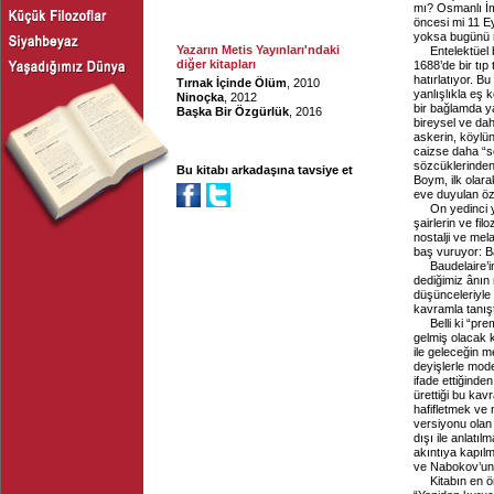
mı? Osmanlı İm
öncesi mi 11 
yoksa bugünü
Yazarın Metis Yayınları'ndaki
Entelektüel
diğer kitapları
1688’de bir tıp 
hatırlatıyor. B
Tırnak İçinde Ölüm
, 2010
yanlışlıkla eş 
Ninoçka
, 2012
bir bağlamda y
Başka Bir Özgürlük
, 2016
bireysel ve dah
askerin, köylün
caizse daha “so
sözcüklerinden
Bu kitabı arkadaşına tavsiye et
Boym, ilk olara
eve duyulan öz
On yedinci y
şairlerin ve fil
nostalji ve mel
baş vuruyor: B
Baudelaire’i
dediğimiz ânın 
düşünceleriyle 
kavramla tanışt
Belli ki “p
gelmiş olacak 
ile geleceğin 
deyişlerle mod
ifade ettiğinde
ürettiği bu ka
hafifletmek ve 
versiyonu olan 
dışı ile anlatı
akıntıya kapıl
ve Nabokov’un 
Kitabın en ö