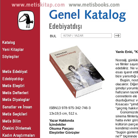
BUL
Yankı Enki, "
Nostalji, günlük
ve filmler saye
edebiliriz. Ne 
esas işaret ett
bize yansıttığı 
Bugün, nosta
olacaktır. Diğe
şimdiyi yorumla
hafızanın tazel
cennetlerin ele
duyduğumuz ve 
Kısacası “şimdi
ISBN13 978-975-342-746-3
“geçmiş hakkın
Günümüzde ya
13x19,5 cm, 512 s.
sinema filmleri
hatta evler gör
Yazar Hakkında
kültürün parça
İçindekiler
kendimizi evimi
Okuma Parçası
“bugün günlerd
Eleştiriler Görüşler
ne?” biçiminde 