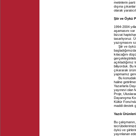
metinlerin part
dışına çıkanlar
olarak yaratıcı
Şiir ve Öykü 
1994-2004 yılla
aşamasını var 
bizzat hapishan
tasarlıyoruz. 
yazışmasını sa
Şiir ve öykü
başladığımızda
kılacağını düş
gerçekleştirile
açıkladığımız t
biliyorduk. Bu 
çıkararak ürünl
yapmamız gerek
Bu konudaki
haline getirilm
Yazarlarla Day
yayınevi olan M
Proje, Uluslar
Dayanışma Komite
Kültür Fonu'nd
maddi destek g
Yazılı Ürünle
Bu çalışmanın, 
tecrübelerimizd
öykü ve şiirler
yayınlanan edeb