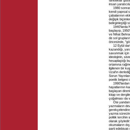
farklılıklar gös
insan yaratıcılı
1980 sonrası
kendi yapısal s
çabalarının ekl
değişik biçimle
belirginleştiği s
1940'larda 
başlayıp, 1950
ve Nihat Behram
de sol grupların
öncesinde, "gör
12 Eylül dar
kazandığı, yara
savunmak için 
ideolojinin, sis
hesaplaştığı b
ortamına rağme
ilgilenen bir k
Uzal'ın derledi
Sorun Yayınla
poetik belgesi 
1990'lardan 
hayatlarının ka
başlayan direni
kitap ve dergile
çoğalması da v
Öte yandan 
yazmaların devr
gerekçelendiren
yazma sürecine
politik tercihi
olarak şöyledir
okumaların dış
parti edebiyatı