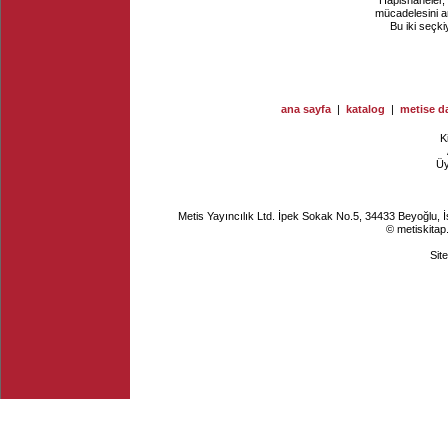
"Hapishaneler, 
mücadelesini an
Bu iki seçki
ana sayfa
|
katalog
|
metise da
K
Ü
Metis Yayıncılık Ltd. İpek Sokak No.5, 34433 Beyoğlu, 
© metiskitap
Sit