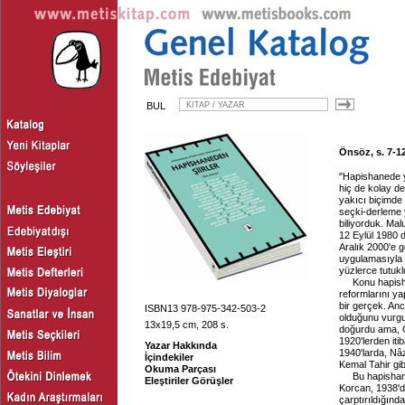
BUL
Önsöz, s. 7-1
"Hapishanede ya
hiç de kolay de
yakıcı biçimde
seçki-derleme 
biliyorduk. Mal
12 Eylül 1980 d
Aralık 2000'e g
uygulamasıyla 
yüzlerce tutuk
Konu hapish
reformlarını y
bir gerçek. An
ISBN13 978-975-342-503-2
olduğunu vurgu
13x19,5 cm, 208 s.
doğurdu ama, C
1920'lerden it
Yazar Hakkında
1940'larda, Nâ
İçindekiler
Kemal Tahir gib
Okuma Parçası
Bu hapishane
Eleştiriler Görüşler
Korcan, 1938'd
çarptırıldığınd