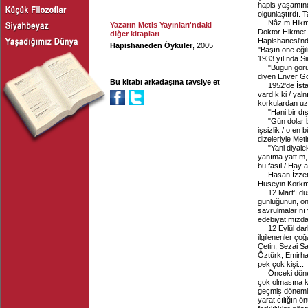
hapis yaşamınd
olgunlaştırdı. 
Nâzım Hikme
Yazarın Metis Yayınları'ndaki
Doktor Hikmet Kı
diğer kitapları
Hapishanesi'nd
Hapishaneden Öyküler
, 2005
"Başın öne eğilm
1933 yılında S
"Bugün görüş
diyen Enver Gök
Bu kitabı arkadaşına tavsiye et
1952'de İsta
vardık ki / yal
korkulardan uz
"Hani bir d
"Gün dolar b
işsizlik / o e
dizeleriyle Met
"Yani diyale
yanıma yattım, g
bu fasıl / Hay 
Hasan İzzett
Hüseyin Korkma
12 Mart'ı d
günlüğünün, on
savrulmalarını
edebiyatımızda
12 Eylül dar
ilgilenenler ç
Çetin, Sezai S
Öztürk, Emirha
pek çok kişi...
Önceki döne
çok olmasına ka
geçmiş dönemle
yaratıcılığın 