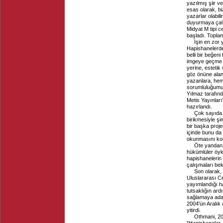
yazılmış şiir v
esas olarak, b
yazarlar olabil
duyurmaya çalı
Midyat M tipi c
başladı. Topla
İşin en zor 
Hapishanelerdek
belli bir beğen
imgeye geçme s
yerine, estetik
göz önüne alan
yazanlara, hem
sorumluluğumuzd
Yılmaz tarafınd
Metis Yayınları
hazırlandı.
Çok sayıda ş
birikmesiyle şi
bir başka proje
içinde bunu da 
okunmasını kol
Öte yandan 
hükümlüler öyk
hapishanelerin 
çalışmaları bekl
Son olarak,
Uluslararası C
yayımlandığı ha
tutsaklığın ard
sağlamaya ada
2004'ün Aralık
yitirdi.
Othmani, 20