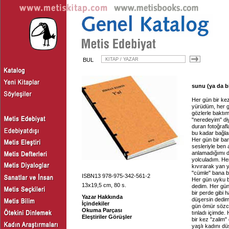
BUL
sunu (ya da bi
Her gün bir kez
yürüdüm, her g
gözlerle baktım
"neredeyim" di
duran fotoğraf
bu kadar bağla
Her gün bir ba
sesleriyle ben 
anlamadığımı d
yolculadım. Her
kıvırarak yan 
"cümle" bana bi
ISBN13 978-975-342-561-2
Her gün uyku b
13x19,5 cm, 80 s.
dedim. Her gün 
bir perde gibi
Yazar Hakkında
düşersin dedim
İçindekiler
gün ömür sözcü
Okuma Parçası
tınladı içimde.
Eleştiriler Görüşler
bir kez "zalim"
yaşlı kadını dü