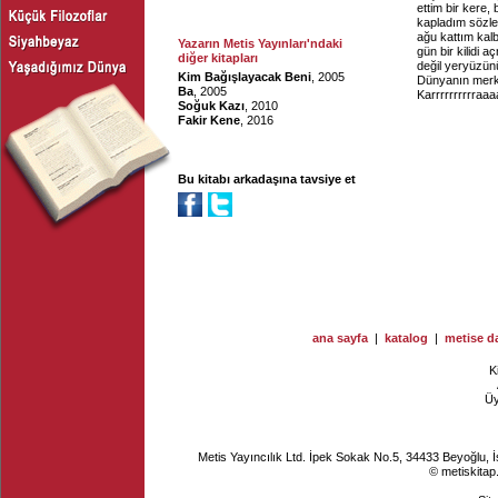
ettim bir kere,
kapladım sözler
ağu kattım kal
Yazarın Metis Yayınları'ndaki
gün bir kilidi 
diğer kitapları
değil yeryüzünü
Kim Bağışlayacak Beni
, 2005
Dünyanın merk
Ba
, 2005
Karrrrrrrrrraa
Soğuk Kazı
, 2010
Fakir Kene
, 2016
Bu kitabı arkadaşına tavsiye et
ana sayfa
|
katalog
|
metise da
K
Ü
Metis Yayıncılık Ltd. İpek Sokak No.5, 34433 Beyoğlu, 
© metiskitap