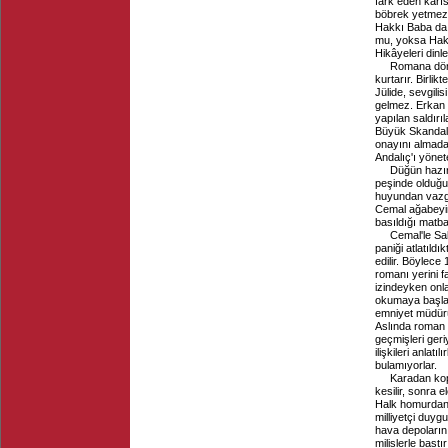
fark eden karı
böbrek yetmezl
Hakkı Baba da ke
mu, yoksa Hakk
Hikâyeleri din
Romana döne
kurtarır. Birli
Jülide, sevgili
gelmez. Erkan 
yapılan saldırı
Büyük Skandal" 
onayını almadan
Andalıç'ı yöne
Düğün hazır
peşinde olduğun
huyundan vazge
Cemal ağabeyin
basıldığı matba
Cemal'le Sa
paniği atlatıld
edilir. Böylece
romanı yerini f
izindeyken onl
okumaya başlar
emniyet müdürün
Aslında roman 
geçmişleri geri
ilişkileri anlat
bulamıyorlar.
Karadan kop
kesilir, sonra 
Halk homurdanm
milliyetçi duyg
hava depoların
milislerle bastı