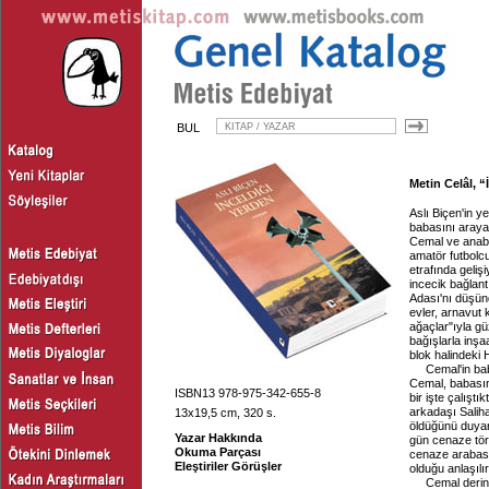
BUL
Metin Celâl, 
Aslı Biçen'in y
babasını arayan
Cemal ve anaba
amatör futbolcu 
etrafında geliş
incecik bağlan
Adası'nı düşünd
evler, arnavut 
ağaçlar"ıyla gü
bağışlarla inş
blok halindeki 
Cemal'in ba
Cemal, babasını
ISBN13 978-975-342-655-8
bir işte çalışt
arkadaşı Saliha
13x19,5 cm, 320 s.
öldüğünü duyar
Yazar Hakkında
gün cenaze tör
Okuma Parçası
cenaze arabası
Eleştiriler Görüşler
olduğu anlaşılır
Cemal derin