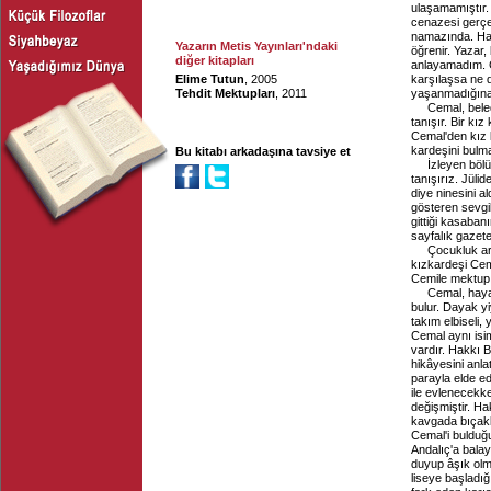
ulaşamamıştır. 
cenazesi gerçe
namazında. Hatt
Yazarın Metis Yayınları'ndaki
öğrenir. Yazar
diğer kitapları
anlayamadım. C
Elime Tutun
, 2005
karşılaşsa ne d
Tehdit Mektupları
, 2011
yaşanmadığına 
Cemal, beled
tanışır. Bir kı
Cemal'den kız 
kardeşini bulm
Bu kitabı arkadaşına tavsiye et
İzleyen bölü
tanışırız. Jüli
diye ninesini a
gösteren sevgil
gittiği kasaban
sayfalık gazete
Çocukluk ar
kızkardeşi Cem
Cemile mektup 
Cemal, hayat
bulur. Dayak yi
takım elbiseli,
Cemal aynı isi
vardır. Hakkı 
hikâyesini anla
parayla elde ed
ile evlenecekk
değişmiştir. Ha
kavgada bıçakla
Cemal'i bulduğ
Andalıç'a balay
duyup âşık olmuş
liseye başladığ